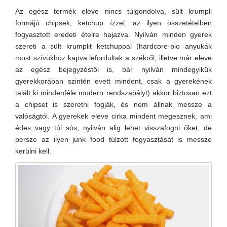
Az egész termék eleve nincs túlgondolva, sült krumpli
formájú chipsek, ketchup ízzel, az ilyen összetételben
fogyasztott eredeti ételre hajazva. Nyilván minden gyerek
szereti a sült krumplit ketchuppal (hardcore-bio anyukák
most szívükhöz kapva lefordultak a székről, illetve már eleve
az egész bejegyzéstől is, bár nyilván mindegyikük
gyerekkorában szintén evett mindent, csak a gyerekének
talált ki mindenféle modern rendszabályt) akkor biztosan ezt
a chipset is szeretni fogják, és nem állnak messze a
valóságtól. A gyerekek eleve cirka mindent megesznek, ami
édes vagy túl sós, nyilván alig lehet visszafogni őket, de
persze az ilyen junk food túlzott fogyasztását is messze
kerülni kell.