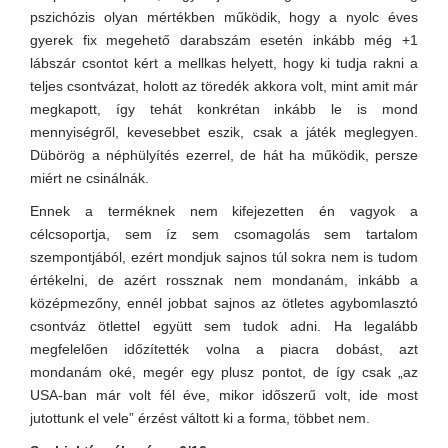
pszichózis olyan mértékben működik, hogy a nyolc éves
gyerek fix megehető darabszám esetén inkább még +1
lábszár csontot kért a mellkas helyett, hogy ki tudja rakni a
teljes csontvázat, holott az töredék akkora volt, mint amit már
megkapott, így tehát konkrétan inkább le is mond
mennyiségről, kevesebbet eszik, csak a játék meglegyen.
Dübörög a néphülyítés ezerrel, de hát ha működik, persze
miért ne csinálnák.
Ennek a terméknek nem kifejezetten én vagyok a
célcsoportja, sem íz sem csomagolás sem tartalom
szempontjából, ezért mondjuk sajnos túl sokra nem is tudom
értékelni, de azért rossznak nem mondanám, inkább a
középmezőny, ennél jobbat sajnos az ötletes agybomlasztó
csontváz ötlettel együtt sem tudok adni. Ha legalább
megfelelően időzítették volna a piacra dobást, azt
mondanám oké, megér egy plusz pontot, de így csak „az
USA-ban már volt fél éve, mikor időszerű volt, ide most
jutottunk el vele” érzést váltott ki a forma, többet nem.