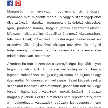
Manapság már igyekszem odafigyelni, de tinédzser
koromban mint mindenki más a TV vagy a számítógép előtt
ülve zsákszám daráltam magamba a különböző chipseket.
Igen, pontosan tudom, hogy a „totális egészségtelenség”
kifejezés mellett a chips képe áll az értelmező kéziszótárban,
tele van E-vel, ízfokozóval, mesterséges színezékkel és
aromával, állományjavítóval, térfogat növelővel, és még ki
tudja mennyi műanyaggal, de valami káros szenvedélye
mindenkinek van, nekem ez.
Azonban ha már eszem ezt a szörnyűséget, legalább olyan
legyen, amelyik ízlik. Ez persze vélhetőleg az, amiben a
legtöbb ízfokozó van, és így a legkárosabb, de sajnos ez egy
ilyen műfaj. Mindenesetre mivel sajnos részét képezik ezek a
szénhidrát lapocskák az életemnek, gondoltam írok róluk egy
tesztet, hátha segít valakinek, melyik fajtával mérgezze
magát a jövőben. Persze a felmérés nem reprezentatív, mert
a megkérdezett válaszadók egészen kis csoportra, rám