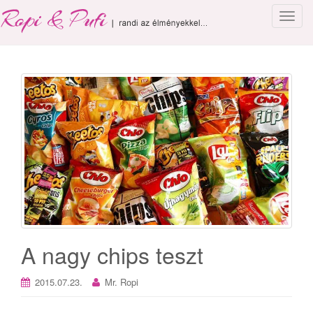
T
o
g
g
l
e
n
a
v
i
g
a
t
i
o
A nagy chips teszt
n
2015.07.23.
Mr. Ropi