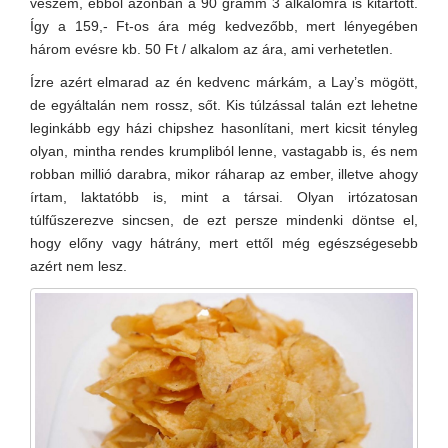
veszem, ebből azonban a 90 gramm 3 alkalomra is kitartott.
Így a 159,- Ft-os ára még kedvezőbb, mert lényegében
három evésre kb. 50 Ft / alkalom az ára, ami verhetetlen.
Ízre azért elmarad az én kedvenc márkám, a Lay’s mögött,
de egyáltalán nem rossz, sőt. Kis túlzással talán ezt lehetne
leginkább egy házi chipshez hasonlítani, mert kicsit tényleg
olyan, mintha rendes krumpliból lenne, vastagabb is, és nem
robban millió darabra, mikor ráharap az ember, illetve ahogy
írtam, laktatóbb is, mint a társai. Olyan irtózatosan
túlfűszerezve sincsen, de ezt persze mindenki döntse el,
hogy előny vagy hátrány, mert ettől még egészségesebb
azért nem lesz.