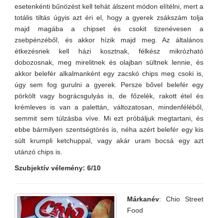
esetenkénti bűnözést kell tehát álszent módon elítélni, mert a
totális tiltás úgyis azt éri el, hogy a gyerek zsákszám tolja
majd magába a chipset és csokit tizenévesen a
zsebpénzéből, és akkor hízik majd meg. Az általános
étkezésnek kell házi kosztnak, félkész mikrózható
dobozosnak, meg mirelitnek és olajban sültnek lennie, és
akkor belefér alkalmanként egy zacskó chips meg csoki is,
úgy sem fog gurulni a gyerek. Persze bővel belefér egy
pörkölt vagy bográcsgulyás is, de főzelék, rakott étel és
krémleves is van a palettán, változatosan, mindenféléből,
semmit sem túlzásba víve. Mi ezt próbáljuk megtartani, és
ebbe bármilyen szentségtörés is, néha azért belefér egy kis
sült krumpli ketchuppal, vagy akár uram bocsá egy azt
utánzó chips is.
Szubjektív vélemény: 6/10
Márkanév
: Chio Street
Food