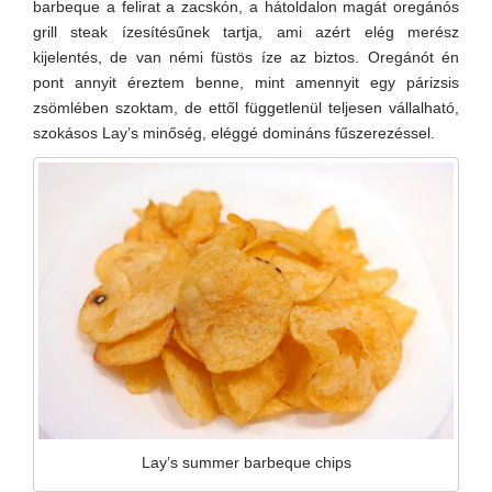
barbeque a felirat a zacskón, a hátoldalon magát oregánós
grill steak ízesítésűnek tartja, ami azért elég merész
kijelentés, de van némi füstös íze az biztos. Oregánót én
pont annyit éreztem benne, mint amennyit egy párizsis
zsömlében szoktam, de ettől függetlenül teljesen vállalható,
szokásos Lay’s minőség, eléggé domináns fűszerezéssel.
Lay’s summer barbeque chips