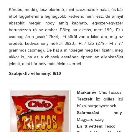
Kérdés, meddig lesz elérhető, mint szezonális kínálat, és bár
ettől függetlenül a legnagyobb kedvenc nem lesz, de annyit
abszolút megér, hogy amíg kapható, egyszer-egyszer
beruházzon rá az ember. Főleg ha akciós, mert 199,- Ft /
csomag áron „csak” 2584,- Ft körül van a kilós ára, míg az
eredeti, kedvezmény nélküli 3623,- Ft / kiló (279,- Ft / 77
grammos csomag). De hát a minőséget meg kell fizetni, még
akkor is, ha ez a chipsek esetében éppen az ellenkezőjét
jelenti, mint bármely más élelmiszernél.
Szubjektív vélemény: 8/10
Márkanév
: Chio Taccos
Tesztelt íz
: grilles ízű
búza-burgonyasnack
Származási hely
:
Magyarország
Én itt vettem
: Tesco