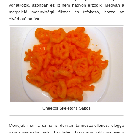
vonatkozik, azonban ez itt nem nagyon érződik. Megvan a
megfelelő mennyiségű fűszer és ízfokozó, hozza az
elvárható hatást.
Cheetos Skeletons Sajtos
Mondjuk már a színe is durván természetellenes, eléggé
narancssárgába hajló, bár lehet, hogy egy jobb minőségű