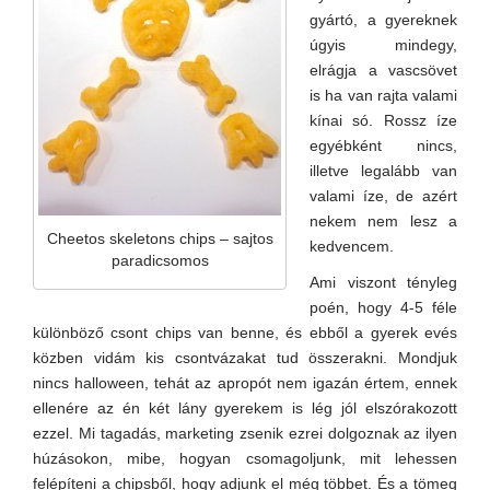
gyártó, a gyereknek
úgyis mindegy,
elrágja a vascsövet
is ha van rajta valami
kínai só. Rossz íze
egyébként nincs,
illetve legalább van
valami íze, de azért
nekem nem lesz a
Cheetos skeletons chips – sajtos
kedvencem.
paradicsomos
Ami viszont tényleg
poén, hogy 4-5 féle
különböző csont chips van benne, és ebből a gyerek evés
közben vidám kis csontvázakat tud összerakni. Mondjuk
nincs halloween, tehát az apropót nem igazán értem, ennek
ellenére az én két lány gyerekem is lég jól elszórakozott
ezzel. Mi tagadás, marketing zsenik ezrei dolgoznak az ilyen
húzásokon, mibe, hogyan csomagoljunk, mit lehessen
felépíteni a chipsből, hogy adjunk el még többet. És a tömeg