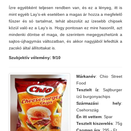
Ízre egyébként teljesen rendben van, és ez a lényeg, itt is
mint egyéb Lay’s-ek esetében a magas ár hozza a megfelelő
fűszer és só tartalmat, tehát abszolút az ízesebb chipsek
közül való ez a Lay’s is. Hogy pontosan ez mire hasonlít, azt
mindenki döntse el maga, de szerintem megegyezhetünk a
sajtos-újhagymás változatban, és akkor nagyjából lefedtük a
zacskó által állítottakat is.
Szubjektív vélemény: 9/10
Márkanév
: Chio Street
Food
Tesztelt íz
: Sajtburger
ízű burgonyachips
Származási hely
:
Csehország
Én itt vettem
: Spar
Tesztelt kiszerelés
: 75g
Csomag ára
: 295,- Ft