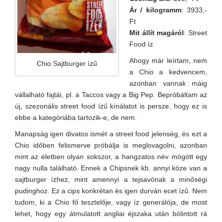
Ár / kilogramm
: 3933,-
Ft
Mit állít magáról
: Street
Food íz
Ahogy már leírtam, nem
Chio Sajtburger ízű
a Chio a kedvencem,
azonban vannak máig
vállalható fajtái, pl. a Taccos vagy a Big Pep. Bepróbáltam az
új, szezonális street food ízű kínálatot is persze, hogy ez is
ebbe a kategóriába tartozik-e, de nem.
Manapság igen divatos ismét a street food jelenség, és ezt a
Chio időben felismerve próbálja is meglovagolni, azonban
mint az életben olyan sokszor, a hangzatos név mögött egy
nagy nulla található. Ennek a Chipsnek kb. annyi köze van a
sajtburger ízhez, mint amennyi a tejsavónak a minőségi
pudinghoz. Ez a cips konkrétan és igen durván ecet ízű. Nem
tudom, ki a Chio fő tesztelője, vagy íz generálója, de most
lehet, hogy egy átmulatott angliai éjszaka után bólintott rá