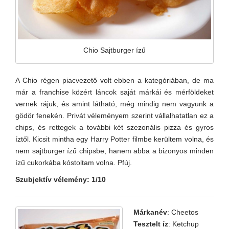
Chio Sajtburger ízű
A Chio régen piacvezető volt ebben a kategóriában, de ma
már a franchise közért láncok saját márkái és mérföldeket
vernek rájuk, és amint látható, még mindig nem vagyunk a
gödör fenekén. Privát véleményem szerint vállalhatatlan ez a
chips, és rettegek a további két szezonális pizza és gyros
íztől. Kicsit mintha egy Harry Potter filmbe kerültem volna, és
nem sajtburger ízű chipsbe, hanem abba a bizonyos minden
ízű cukorkába kóstoltam volna. Pfúj.
Szubjektív vélemény: 1/10
Márkanév
: Cheetos
Tesztelt íz
: Ketchup