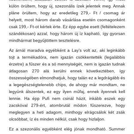
külön örültem, hogy új, szezonális ízek jelentek meg. Annak
pláne örültem, hogy az eredetileg 279,- Ft / csomag ár
helyett, most három darab vásárlása esetén csomagonként
csak 199,- Ft-ot kértek érte. Ez épp egybe esett (feltételezem
szándékosan) azzal, hogy három új íz kapható, így gyorsan
mindhármat begyűjtöttem tesztelésre.
Az árnál maradva egyébként a Lay’s volt az, aki leginkább
tojt a termékadóra, nem igazán csökkentették (legalábbis
érzetre) a fűszer és a só mennyiségét, nem is igazán tudnak
átlagosan 270 alá kerülni ennek következtében, így
összességében elmondhatjuk, hogy talán ez a legdrágább és
a legegészségtelenebb chips, de ahogy már mondtam, ne
legyünk álszentek, ez egy ilyen műfaj, ennek ilyennek kell
lennie. Ha épp Pufi nem csinál házit, inkább eszek egy
zacskóval 279-ért, atombrutál módon fűszerezve, hogy
meglegyen a heti adagom, minthogy elrágcsálok két zsák
olcsóbbat, íz és minden nélkül, csak hogy hizlaljon.
Ez a szezonális egyébként elég jónak mondható. Summer