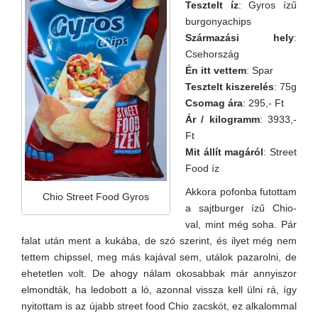
Tesztelt íz
: Gyros ízű
burgonyachips
Származási hely
:
Csehország
Én itt vettem
: Spar
Tesztelt kiszerelés
: 75g
Csomag ára
: 295,- Ft
Ár / kilogramm
: 3933,-
Ft
Mit állít magáról
: Street
Food íz
Akkora pofonba futottam
Chio Street Food Gyros
a sajtburger ízű Chio-
val, mint még soha. Pár
falat után ment a kukába, de szó szerint, és ilyet még nem
tettem chipssel, meg más kajával sem, utálok pazarolni, de
ehetetlen volt. De ahogy nálam okosabbak már annyiszor
elmondták, ha ledobott a ló, azonnal vissza kell ülni rá, így
nyitottam is az újabb street food Chio zacskót, ez alkalommal