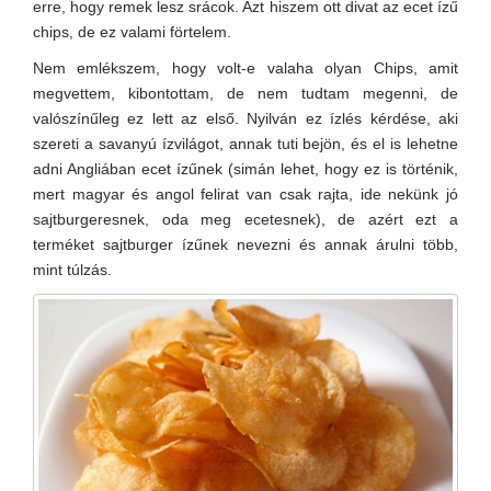
erre, hogy remek lesz srácok. Azt hiszem ott divat az ecet ízű
chips, de ez valami förtelem.
Nem emlékszem, hogy volt-e valaha olyan Chips, amit
megvettem, kibontottam, de nem tudtam megenni, de
valószínűleg ez lett az első. Nyilván ez ízlés kérdése, aki
szereti a savanyú ízvilágot, annak tuti bejön, és el is lehetne
adni Angliában ecet ízűnek (simán lehet, hogy ez is történik,
mert magyar és angol felirat van csak rajta, ide nekünk jó
sajtburgeresnek, oda meg ecetesnek), de azért ezt a
terméket sajtburger ízűnek nevezni és annak árulni több,
mint túlzás.