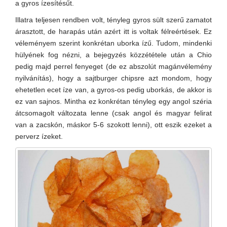
a gyros ízesítésűt.
Illatra teljesen rendben volt, tényleg gyros sült szerű zamatot
árasztott, de harapás után azért itt is voltak félreértések. Ez
véleményem szerint konkrétan uborka ízű. Tudom, mindenki
hülyének fog nézni, a bejegyzés közzététele után a Chio
pedig majd perrel fenyeget (de ez abszolút magánvélemény
nyilvánítás), hogy a sajtburger chipsre azt mondom, hogy
ehetetlen ecet íze van, a gyros-os pedig uborkás, de akkor is
ez van sajnos. Mintha ez konkrétan tényleg egy angol széria
átcsomagolt változata lenne (csak angol és magyar felirat
van a zacskón, máskor 5-6 szokott lenni), ott eszik ezeket a
perverz ízeket.