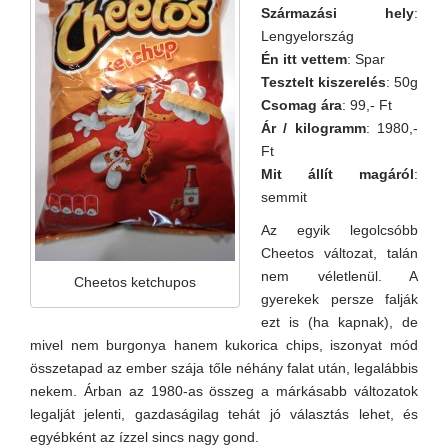
Származási hely
:
Lengyelország
Én itt vettem
: Spar
Tesztelt kiszerelés
: 50g
Csomag ára
: 99,- Ft
Ár / kilogramm
: 1980,-
Ft
Mit állít magáról
:
semmit
Az egyik legolcsóbb
Cheetos változat, talán
nem véletlenül. A
Cheetos ketchupos
gyerekek persze falják
ezt is (ha kapnak), de
mivel nem burgonya hanem kukorica chips, iszonyat mód
összetapad az ember szája tőle néhány falat után, legalábbis
nekem. Árban az 1980-as összeg a márkásabb változatok
legalját jelenti, gazdaságilag tehát jó választás lehet, és
egyébként az ízzel sincs nagy gond.