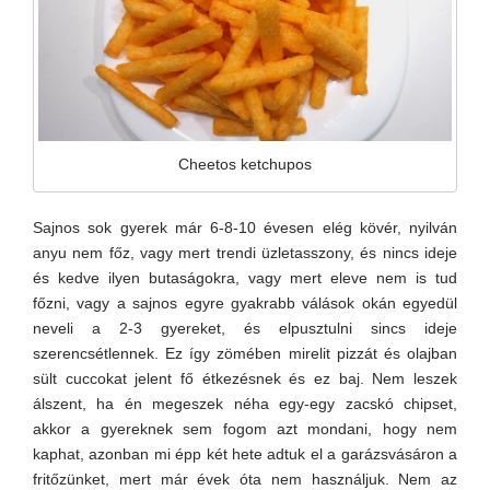
Cheetos ketchupos
Sajnos sok gyerek már 6-8-10 évesen elég kövér, nyilván
anyu nem főz, vagy mert trendi üzletasszony, és nincs ideje
és kedve ilyen butaságokra, vagy mert eleve nem is tud
főzni, vagy a sajnos egyre gyakrabb válások okán egyedül
neveli a 2-3 gyereket, és elpusztulni sincs ideje
szerencsétlennek. Ez így zömében mirelit pizzát és olajban
sült cuccokat jelent fő étkezésnek és ez baj. Nem leszek
álszent, ha én megeszek néha egy-egy zacskó chipset,
akkor a gyereknek sem fogom azt mondani, hogy nem
kaphat, azonban mi épp két hete adtuk el a garázsvásáron a
fritőzünket, mert már évek óta nem használjuk. Nem az