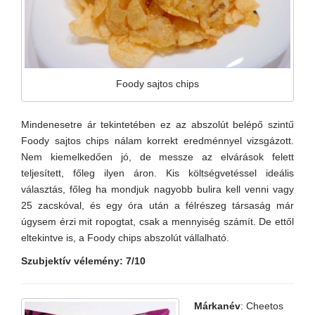
Foody sajtos chips
Mindenesetre ár tekintetében ez az abszolút belépő szintű
Foody sajtos chips nálam korrekt eredménnyel vizsgázott.
Nem kiemelkedően jó, de messze az elvárások felett
teljesített, főleg ilyen áron. Kis költségvetéssel ideális
választás, főleg ha mondjuk nagyobb bulira kell venni vagy
25 zacskóval, és egy óra után a félrészeg társaság már
úgysem érzi mit ropogtat, csak a mennyiség számít. De ettől
eltekintve is, a Foody chips abszolút vállalható.
Szubjektív vélemény: 7/10
Márkanév
: Cheetos