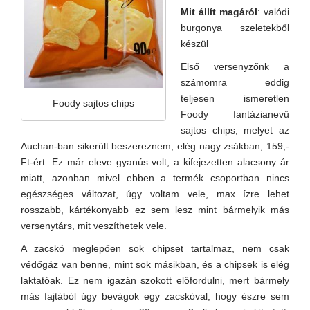
Mit állít magáról
: valódi
burgonya szeletekből
készül
Első versenyzőnk a
számomra eddig
teljesen ismeretlen
Foody sajtos chips
Foody fantázianevű
sajtos chips, melyet az
Auchan-ban sikerült beszereznem, elég nagy zsákban, 159,-
Ft-ért. Ez már eleve gyanús volt, a kifejezetten alacsony ár
miatt, azonban mivel ebben a termék csoportban nincs
egészséges változat, úgy voltam vele, max ízre lehet
rosszabb, kártékonyabb ez sem lesz mint bármelyik más
versenytárs, mit veszíthetek vele.
A zacskó meglepően sok chipset tartalmaz, nem csak
védőgáz van benne, mint sok másikban, és a chipsek is elég
laktatóak. Ez nem igazán szokott előfordulni, mert bármely
más fajtából úgy bevágok egy zacskóval, hogy észre sem