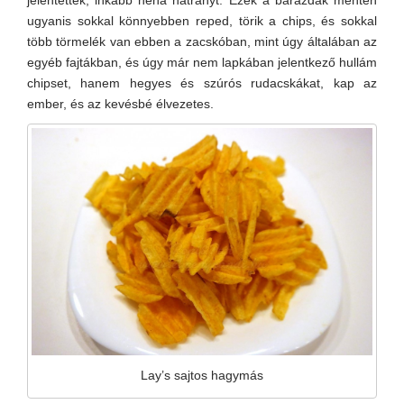
jelentettek, inkább néha hátrányt. Ezek a barázdák mentén
ugyanis sokkal könnyebben reped, törik a chips, és sokkal
több törmelék van ebben a zacskóban, mint úgy általában az
egyéb fajtákban, és úgy már nem lapkában jelentkező hullám
chipset, hanem hegyes és szúrós rudacskákat, kap az
ember, és az kevésbé élvezetes.
Lay’s sajtos hagymás