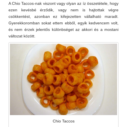
A Chio Taccos-nak viszont vagy olyan az íz összetétele, hogy
ezen kevésbé érződik, vagy nem is hajtottak végre
csökkentést, azonban ez kifejezetten vállalható maradt.
Gyerekkoromban sokat ettem ebből, egyik kedvencem volt,
és nem érzek jelentős különbséget az akkori és a mostani
változat között.
Chio Taccos