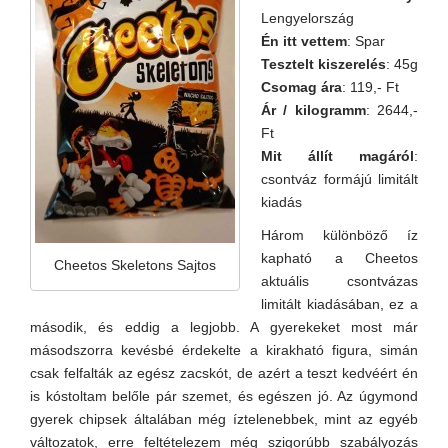
Lengyelország
Én itt vettem
: Spar
Tesztelt kiszerelés
: 45g
Csomag ára
: 119,- Ft
Ár / kilogramm
: 2644,-
Ft
Mit állít magáról
:
csontváz formájú limitált
kiadás
Három különböző íz
kapható a Cheetos
Cheetos Skeletons Sajtos
aktuális csontvázas
limitált kiadásában, ez a
második, és eddig a legjobb. A gyerekeket most már
másodszorra kevésbé érdekelte a kirakható figura, simán
csak felfalták az egész zacskót, de azért a teszt kedvéért én
is kóstoltam belőle pár szemet, és egészen jó. Az úgymond
gyerek chipsek általában még íztelenebbek, mint az egyéb
változatok, erre feltételezem még szigorúbb szabályozás