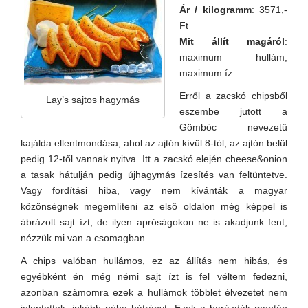
Ár / kilogramm
: 3571,-
Ft
Mit állít magáról
:
maximum hullám,
maximum íz
Erről a zacskó chipsből
Lay’s sajtos hagymás
eszembe jutott a
Gömböc nevezetű
kajálda ellentmondása, ahol az ajtón kívül 8-tól, az ajtón belül
pedig 12-től vannak nyitva. Itt a zacskó elején cheese&onion
a tasak hátulján pedig újhagymás ízesítés van feltüntetve.
Vagy fordítási hiba, vagy nem kívánták a magyar
közönségnek megemlíteni az első oldalon még képpel is
ábrázolt sajt ízt, de ilyen apróságokon ne is akadjunk fent,
nézzük mi van a csomagban.
A chips valóban hullámos, ez az állítás nem hibás, és
egyébként én még némi sajt ízt is fel véltem fedezni,
azonban számomra ezek a hullámok többlet élvezetet nem