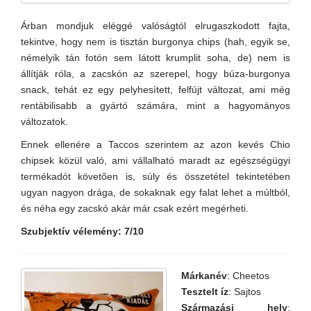
Árban mondjuk eléggé valóságtól elrugaszkodott fajta,
tekintve, hogy nem is tisztán burgonya chips (hah, egyik se,
némelyik tán fotón sem látott krumplit soha, de) nem is
állítják róla, a zacskón az szerepel, hogy búza-burgonya
snack, tehát ez egy pelyhesített, felfújt változat, ami még
rentábilisabb a gyártó számára, mint a hagyományos
változatok.
Ennek ellenére a Taccos szerintem az azon kevés Chio
chipsek közül való, ami vállalható maradt az egészségügyi
termékadót követően is, súly és összetétel tekintetében
ugyan nagyon drága, de sokaknak egy falat lehet a múltból,
és néha egy zacskó akár már csak ezért megérheti.
Szubjektív vélemény: 7/10
Márkanév
: Cheetos
Tesztelt íz
: Sajtos
Származási hely
: