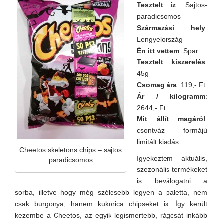
Tesztelt íz
: Sajtos-
paradicsomos
Származási hely
:
Lengyelország
Én itt vettem
: Spar
Tesztelt kiszerelés
:
45g
Csomag ára
: 119,- Ft
Ár / kilogramm
:
2644,- Ft
Mit állít magáról
:
csontváz formájú
limitált kiadás
Cheetos skeletons chips – sajtos
Igyekeztem aktuális,
paradicsomos
szezonális termékeket
is beválogatni a
sorba, illetve hogy még szélesebb legyen a paletta, nem
csak burgonya, hanem kukorica chipseket is. Így került
kezembe a Cheetos, az egyik legismertebb, rágcsát inkább