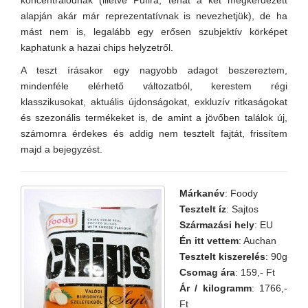
koncentrálódnak (illetve Pufira, tehát a két megkérdezett
alapján akár már reprezentatívnak is nevezhetjük), de ha
mást nem is, legalább egy erősen szubjektív körképet
kaphatunk a hazai chips helyzetről.
A teszt írásakor egy nagyobb adagot beszereztem,
mindenféle elérhető változatból, kerestem régi
klasszikusokat, aktuális újdonságokat, exkluzív ritkaságokat
és szezonális termékeket is, de amint a jövőben találok új,
számomra érdekes és addig nem tesztelt fajtát, frissítem
majd a bejegyzést.
Márkanév
: Foody
Tesztelt íz
: Sajtos
Származási hely
: EU
Én itt vettem
: Auchan
Tesztelt kiszerelés
: 90g
Csomag ára
: 159,- Ft
Ár / kilogramm
: 1766,-
Ft