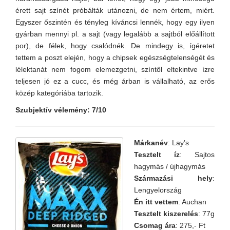
érett sajt színét próbálták utánozni, de nem értem, miért.
Egyszer őszintén és tényleg kíváncsi lennék, hogy egy ilyen
gyárban mennyi pl. a sajt (vagy legalább a sajtból előállított
por), de félek, hogy csalódnék. De mindegy is, ígéretet
tettem a poszt elején, hogy a chipsek egészségtelenségét és
lélektanát nem fogom elemezgetni, színtől eltekintve ízre
teljesen jó ez a cucc, és még árban is vállalható, az erős
közép kategóriába tartozik.
Szubjektív vélemény: 7/10
Márkanév
: Lay’s
Tesztelt íz
: Sajtos
hagymás / újhagymás
Származási hely
:
Lengyelország
Én itt vettem
: Auchan
Tesztelt kiszerelés
: 77g
Csomag ára
: 275,- Ft