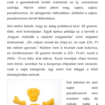
csak a gyerekeknek kínáló márkának az új, csontvázas
szériája. Három ízben jelent meg, sajtos, sajtos-
paradicsomos, és újhagymás változatban, elsőként a sajtos-
paradicsomos került felbontásra.
Ami elsőre látszik, hogy az adag pofátlanul kicsi. 45 gramm,
több, mint komolytalan. Egyik tipikus példája ez a termék a
„hogyan működik a vásárlói magatartás” című végtelen
történetnek. „Oh, milyen remek kis chips ez, és csak 119,- Ft
ide nekem gyorsan.” Közben nem is krumpli csak kukorica,
és mindösszesen 45 gramm termék a 119,- Ft-ért, ezzel a
2644,- Ft-os kilós árat elérve. Ezzel mondjuk chips fronton
nem kirívó, azonban ha a burgonya chipseket nem vesszük,
csak a saját kategóriát, úgy azért már eléggé a felső
árkategóriába tartozik.
Ízét tekintve én sem
sajtot sem
paradicsomot nem
éreztem rajta, de
nyilván tudja a