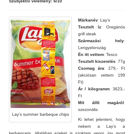
Szubjektív vélemény: 6/10
Márkanév
: Lay’s
Tesztelt íz
: Oregánós
grill steak
Származási hely
:
Lengyelország
Én itt vettem
: Tesco
Tesztelt kiszerelés
: 77g
Csomag ára
: 279,- Ft
(akciósan vettem 199
Ft)
Ár / kilogramm
: 3623,-
Ft
Mit állít magáról
:
szezonális
Lay’s summer barbeque chips
Ki lehet jelenteni, hogy
nekem a Lay’s a
kedvencem, általában ezeket is szoktam venni, így most