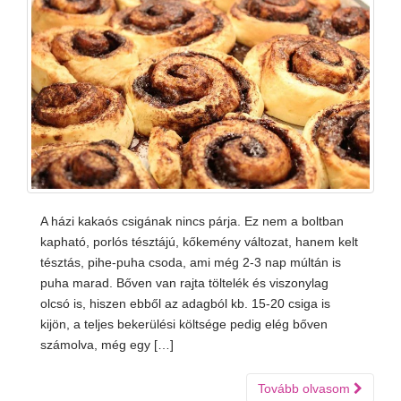
A házi kakaós csigának nincs párja. Ez nem a boltban
kapható, porlós tésztájú, kőkemény változat, hanem kelt
tésztás, pihe-puha csoda, ami még 2-3 nap múltán is
puha marad. Bőven van rajta töltelék és viszonylag
olcsó is, hiszen ebből az adagból kb. 15-20 csiga is
kijön, a teljes bekerülési költsége pedig elég bőven
számolva, még egy […]
Tovább olvasom