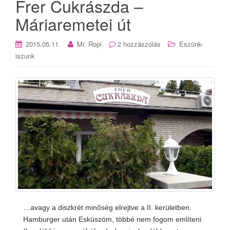
Frer Cukrászda –
Máriaremetei út
2015.05.11.
Mr. Ropi
2 hozzászólás
Eszünk-
iszunk
…avagy a diszkrét minőség elrejtve a II. kerületben.
Hamburger után Esküszöm, többé nem fogom említeni