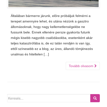
Általában bármerre járunk, előre próbáljuk felmérni a
terepet amennyire lehet, és utána nézünk a gasztro
állomásoknak, hogy nagy kellemetlenségekbe ne
fussunk bele. Ennek ellenére persze gyakorta futunk
mégis kisebb nagyobb csalódásokba, esetenként akár
teljes katasztrófába is, de ez talán rendjén is van így,
ettől színesebb ez a blog, az üres, állandó tömjénezés
unalmas és hiteltelen […]
Tovább olvasom
Search
for: