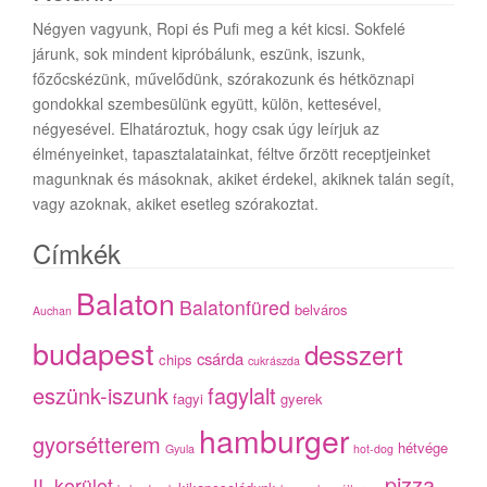
Négyen vagyunk, Ropi és Pufi meg a két kicsi. Sokfelé
járunk, sok mindent kipróbálunk, eszünk, iszunk,
főzőcskézünk, művelődünk, szórakozunk és hétköznapi
gondokkal szembesülünk együtt, külön, kettesével,
négyesével. Elhatároztuk, hogy csak úgy leírjuk az
élményeinket, tapasztalatainkat, féltve őrzött receptjeinket
magunknak és másoknak, akiket érdekel, akiknek talán segít,
vagy azoknak, akiket esetleg szórakoztat.
Címkék
Balaton
Balatonfüred
belváros
Auchan
budapest
desszert
csárda
chips
cukrászda
eszünk-iszunk
fagylalt
fagyi
gyerek
hamburger
gyorsétterem
hétvége
Gyula
hot-dog
pizza
II. kerület