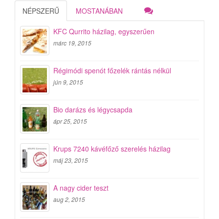
NÉPSZERŰ
MOSTANÁBAN
KFC Qurrito házilag, egyszerűen
márc 19, 2015
Régimódi spenót főzelék rántás nélkül
jún 9, 2015
Bio darázs és légycsapda
ápr 25, 2015
Krups 7240 kávéfőző szerelés házilag
máj 23, 2015
A nagy cider teszt
aug 2, 2015