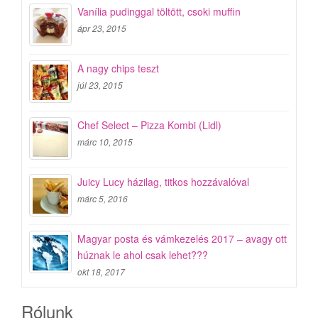
Vanília pudinggal töltött, csoki muffin
ápr 23, 2015
A nagy chips teszt
júl 23, 2015
Chef Select – Pizza Kombi (Lidl)
márc 10, 2015
Juicy Lucy házilag, titkos hozzávalóval
márc 5, 2016
Magyar posta és vámkezelés 2017 – avagy ott
húznak le ahol csak lehet???
okt 18, 2017
Rólunk