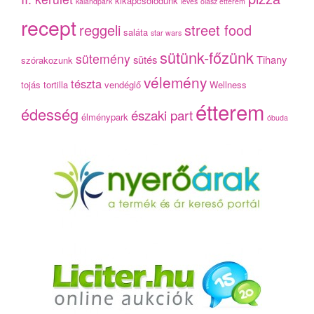
kikapcsolódunk
kalandpark
leves
olasz étterem
recept
reggeli
street food
saláta
star wars
sütünk-főzünk
sütemény
sütés
Tihany
szórakozunk
vélemény
tészta
tojás
tortilla
vendéglő
Wellness
étterem
édesség
északi part
élménypark
óbuda