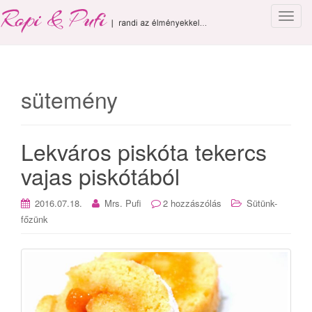
T
o
g
g
l
sütemény
e
n
a
Lekváros piskóta tekercs
v
i
vajas piskótából
g
a
2016.07.18.
Mrs. Pufi
2 hozzászólás
Sütünk-
t
főzünk
i
o
n