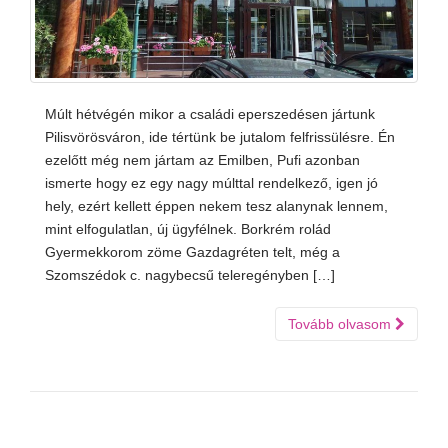
Múlt hétvégén mikor a családi eperszedésen jártunk
Pilisvörösváron, ide tértünk be jutalom felfrissülésre. Én
ezelőtt még nem jártam az Emilben, Pufi azonban
ismerte hogy ez egy nagy múlttal rendelkező, igen jó
hely, ezért kellett éppen nekem tesz alanynak lennem,
mint elfogulatlan, új ügyfélnek. Borkrém rolád
Gyermekkorom zöme Gazdagréten telt, még a
Szomszédok c. nagybecsű teleregényben […]
Tovább olvasom