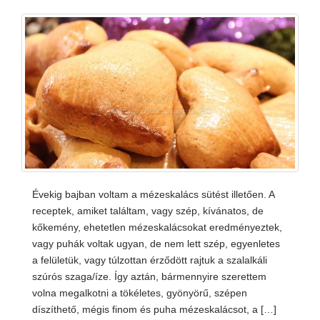
Évekig bajban voltam a mézeskalács sütést illetően. A
receptek, amiket találtam, vagy szép, kívánatos, de
kőkemény, ehetetlen mézeskalácsokat eredményeztek,
vagy puhák voltak ugyan, de nem lett szép, egyenletes
a felületük, vagy túlzottan érződött rajtuk a szalalkáli
szúrós szaga/íze. Így aztán, bármennyire szerettem
volna megalkotni a tökéletes, gyönyörű, szépen
díszíthető, mégis finom és puha mézeskalácsot, a […]