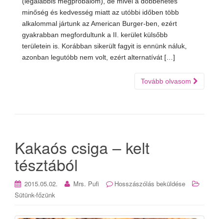
(legalábbis megpróbálom), de mivel a döbbenetes
minőség és kedvesség miatt az utóbbi időben több
alkalommal jártunk az American Burger-ben, ezért
gyakrabban megfordultunk a II. kerület külsőbb
területein is. Korábban sikerült fagyit is ennünk náluk,
azonban legutóbb nem volt, ezért alternatívát […]
Tovább olvasom
Kakaós csiga – kelt
tésztából
2015.05.02.
Mrs. Pufi
Hosszászólás beküldése
Sütünk-főzünk