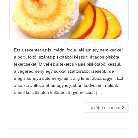
Ezt a receptet az is imádni fogja, aki amúgy nem kedveli
a bolti, fojtó, száraz piskótából készült, átlagos piskóta
tekercseket. Mivel ez a tekercs vajas piskótából készül,
a végeredmény egy sokkal szaftosabb, ízesebb, de
mégis könnyű sütemény, amit alig lehet abbahagyni. Ezt
a tészta változatot amúgy is jobban kedvelem, nálunk
ebből készülnek a különböző gyümölcsös […]
Tovább olvasom