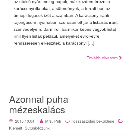
az utolsó nyári meleg napok, már kezdem érezni a
karácsonyi illatokat, a sütemények, a forralt bor, az
ünnepi fogások ízét a számban. A karácsony iránti
rajongásom nyomában szorosan ott jár a listaírás iránti
szenvedélyem. Bármiről, bármikor képes vagyok listát
írni! Ilyen listák például, amelyeket évről-évre
rendszeresen elkészítek, a karácsonyi […]
Tovább olvasom
Azonnal puha
mézeskalács
2015.10.04.
Mrs. Pufi
Hosszászólás beküldése
,
Kiemelt
Sütünk-főzünk