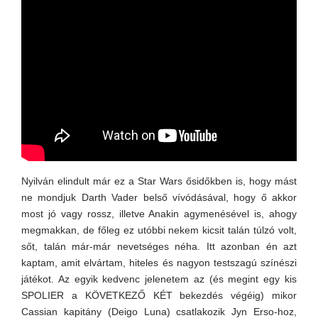
Nyilván elindult már ez a Star Wars ősidőkben is, hogy mást
ne mondjuk Darth Vader belső vívódásával, hogy ő akkor
most jó vagy rossz, illetve Anakin agymenésével is, ahogy
megmakkan, de főleg ez utóbbi nekem kicsit talán túlzó volt,
sőt, talán már-már nevetséges néha. Itt azonban én azt
kaptam, amit elvártam, hiteles és nagyon testszagú színészi
játékot. Az egyik kedvenc jelenetem az (és megint egy kis
SPOLIER a KÖVETKEZŐ KÉT bekezdés végéig) mikor
Cassian kapitány (Deigo Luna) csatlakozik Jyn Erso-hoz,