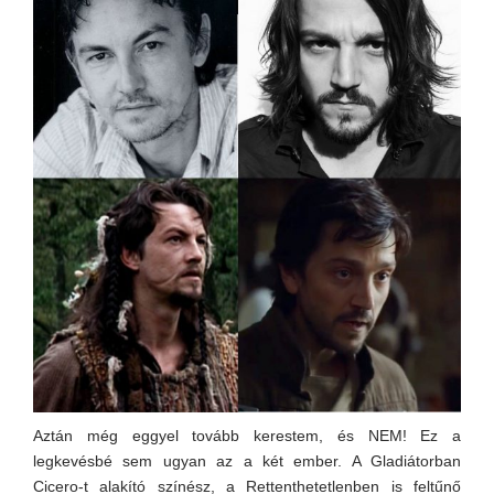
Aztán még eggyel tovább kerestem, és NEM! Ez a
legkevésbé sem ugyan az a két ember. A Gladiátorban
Cicero-t alakító színész, a Rettenthetetlenben is feltűnő