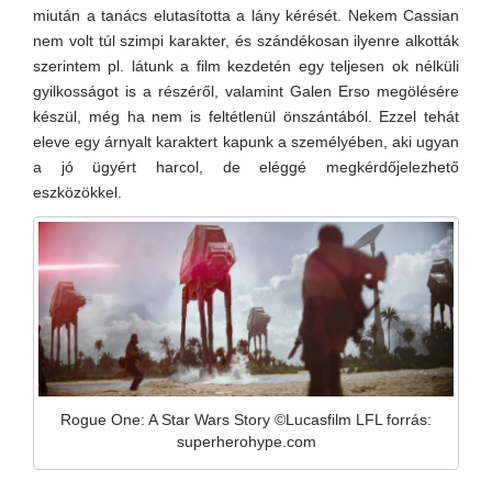
miután a tanács elutasította a lány kérését. Nekem Cassian
nem volt túl szimpi karakter, és szándékosan ilyenre alkották
szerintem pl. látunk a film kezdetén egy teljesen ok nélküli
gyilkosságot is a részéről, valamint Galen Erso megölésére
készül, még ha nem is feltétlenül önszántából. Ezzel tehát
eleve egy árnyalt karaktert kapunk a személyében, aki ugyan
a jó ügyért harcol, de eléggé megkérdőjelezhető
eszközökkel.
Rogue One: A Star Wars Story ©Lucasfilm LFL forrás:
superherohype.com