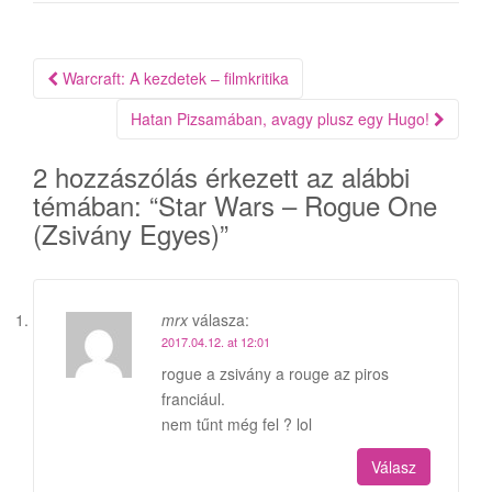
Bejegyzés
Warcraft: A kezdetek – filmkritika
navigáció
Hatan Pizsamában, avagy plusz egy Hugo!
2 hozzászólás érkezett az alábbi
témában: “
Star Wars – Rogue One
(Zsivány Egyes)
”
mrx
válasza:
2017.04.12. at 12:01
rogue a zsivány a rouge az piros
franciául.
nem tűnt még fel ? lol
Válasz