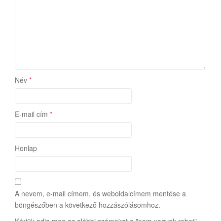
Név
*
E-mail cím
*
Honlap
A nevem, e-mail címem, és weboldalcímem mentése a
böngészőben a következő hozzászólásomhoz.
Kérjük adja meg az alábbi számokat a "nem vagyok robot"