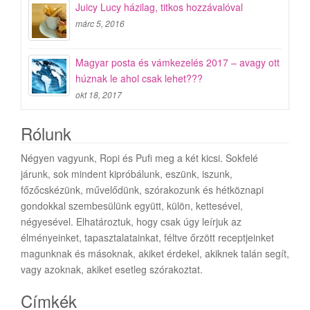
Juicy Lucy házilag, titkos hozzávalóval
márc 5, 2016
Magyar posta és vámkezelés 2017 – avagy ott
húznak le ahol csak lehet???
okt 18, 2017
Rólunk
Négyen vagyunk, Ropi és Pufi meg a két kicsi. Sokfelé
járunk, sok mindent kipróbálunk, eszünk, iszunk,
főzőcskézünk, művelődünk, szórakozunk és hétköznapi
gondokkal szembesülünk együtt, külön, kettesével,
négyesével. Elhatároztuk, hogy csak úgy leírjuk az
élményeinket, tapasztalatainkat, féltve őrzött receptjeinket
magunknak és másoknak, akiket érdekel, akiknek talán segít,
vagy azoknak, akiket esetleg szórakoztat.
Címkék