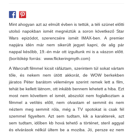
Mint ahogyan azt az elmúlt évben is tettük, a téli szünet előtti
utolsó napokban ismét megnéztük a soron következő Star
Wars epizódot, szerencsére ismét IMAX-ben. A premier
napjára idén már nem sikerült jegyet kapni, de alig pár
nappal később, 19.-én már ott izgultunk mi is a vászon előtt.
(borítókép forrás: www.flickeringmyth.com)
A Warcraft filmmel kicsit ráfáztam, szerintem túl sokat vártam
tőle, és nekem nem ütött akkorát, de WOW berkekben
járatos Péter barátom véleménye szerint remek lett a film,
tehát be kellett látnom, ott inkább bennem lehetett a hiba. Ezt
most nem követtem el ismét, abszolút nem foglalkoztam a
filmmel a vetítés előtt, nem olvastam el semmit és nem
néztem meg semmit róla, még a TV spotokat is csak fél
szemmel figyeltem. Azt sem tudtam, kik a karakterek, azt
sem tudtam, időben kb hová tehető a történet, steril aggyal
és elvárások nélkül ültem be a moziba. Jó, persze ez nem