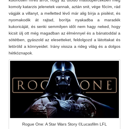
különösen híres arról, hogy az utolsó másodpercekben még
komoly katarzis jelenetek vannak, aztán snit, vége főcím, rád
vágják a villanyt, a melletted lévő már alig bírja a pisilést, és
nyomakodik át rajtad, borítja nyakadba a maradék
kukoricáját, és senki semmilyen időt nem hagy neked, hogy
kicsit ülj ott még magadban az élménnyel és a bánatoddal a
sötétben, gyászold az elesetteket, feldolgozd a látottakat és
letöröld a könnyeidet. Irány vissza a rideg világ és a dolgos
hétköznapok.
Rogue One: A Star Wars Story ©Lucasfilm LFL