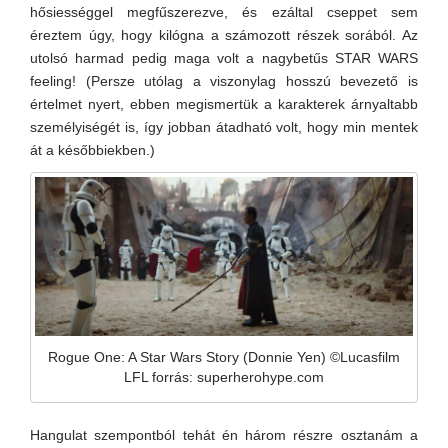
hősiességgel megfűszerezve, és ezáltal cseppet sem
éreztem úgy, hogy kilógna a számozott részek sorából. Az
utolsó harmad pedig maga volt a nagybetűs STAR WARS
feeling! (Persze utólag a viszonylag hosszú bevezető is
értelmet nyert, ebben megismertük a karakterek árnyaltabb
személyiségét is, így jobban átadható volt, hogy min mentek
át a későbbiekben.)
Rogue One: A Star Wars Story (Donnie Yen) ©Lucasfilm
LFL forrás: superherohype.com
Hangulat szempontból tehát én három részre osztanám a