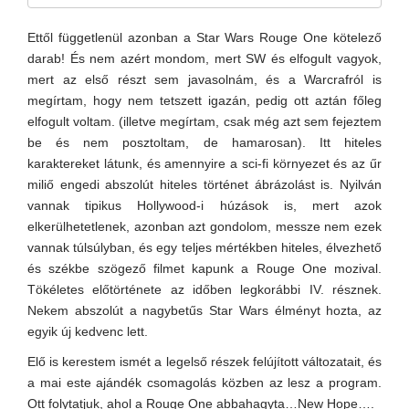
Ettől függetlenül azonban a Star Wars Rouge One kötelező
darab! És nem azért mondom, mert SW és elfogult vagyok,
mert az első részt sem javasolnám, és a Warcrafról is
megírtam, hogy nem tetszett igazán, pedig ott aztán főleg
elfogult voltam. (illetve megírtam, csak még azt sem fejeztem
be és nem posztoltam, de hamarosan). Itt hiteles
karaktereket látunk, és amennyire a sci-fi környezet és az űr
miliő engedi abszolút hiteles történet ábrázolást is. Nyilván
vannak tipikus Hollywood-i húzások is, mert azok
elkerülhetetlenek, azonban azt gondolom, messze nem ezek
vannak túlsúlyban, és egy teljes mértékben hiteles, élvezhető
és székbe szögező filmet kapunk a Rouge One mozival.
Tökéletes előtörténete az időben legkorábbi IV. résznek.
Nekem abszolút a nagybetűs Star Wars élményt hozta, az
egyik új kedvenc lett.
Elő is kerestem ismét a legelső részek felújított változatait, és
a mai este ajándék csomagolás közben az lesz a program.
Ott folytatjuk, ahol a Rouge One abbahagyta…New Hope….