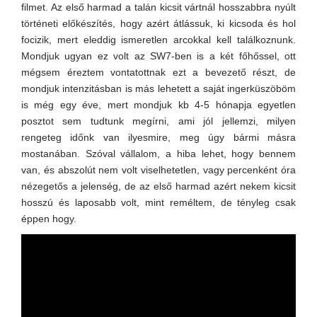
filmet. Az első harmad a talán kicsit vártnál hosszabbra nyúlt
történeti előkészítés, hogy azért átlássuk, ki kicsoda és hol
focizik, mert eleddig ismeretlen arcokkal kell találkoznunk.
Mondjuk ugyan ez volt az SW7-ben is a két főhőssel, ott
mégsem éreztem vontatottnak ezt a bevezető részt, de
mondjuk intenzitásban is más lehetett a saját ingerküszöböm
is még egy éve, mert mondjuk kb 4-5 hónapja egyetlen
posztot sem tudtunk megírni, ami jól jellemzi, milyen
rengeteg időnk van ilyesmire, meg úgy bármi másra
mostanában. Szóval vállalom, a hiba lehet, hogy bennem
van, és abszolút nem volt viselhetetlen, vagy percenként óra
nézegetős a jelenség, de az első harmad azért nekem kicsit
hosszú és laposabb volt, mint reméltem, de tényleg csak
éppen hogy.