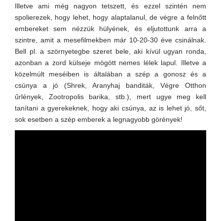
Illetve ami még nagyon tetszett, és ezzel szintén nem
spolierezek, hogy lehet, hogy alaptalanul, de végre a felnőtt
embereket sem nézzük hülyének, és eljutottunk arra a
szintre, amit a mesefilmekben már 10-20-30 éve csinálnak.
Bell pl. a szörnyetegbe szeret bele, aki kívül ugyan ronda,
azonban a zord külseje mögött nemes lélek lapul. Illetve a
közelmúlt meséiben is általában a szép a gonosz és a
csúnya a jó (Shrek, Aranyhaj banditák, Végre Otthon
űrlények, Zootropolis barika, stb.), mert ugye meg kell
tanítani a gyerekeknek, hogy aki csúnya, az is lehet jó, sőt,
sok esetben a szép emberek a legnagyobb görények!