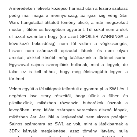
A meredeken felívelő középső harmad után a lezáró szakasz
pedig már maga a mennyország, az igazi ízig vérig Star
Wars hangulattal átitatott tömény akció, a már megszokott
módon, földön és levegőben egyaránt. Túl sokat nem árulok
el azzal szerintem hogy (de azért SPOILER WARNING!! a
következő bekezdésig) nem túl vidám a végkicsengés,
hiszen nem számozott epizódot látunk, és nem olyan
arcokat, akikkel később még találkozunk a történet során.
Egyszóval sajnos szereplőink hullanak, mint a legyek, de
talán ez is kell ahhoz, hogy még életszagúbb legyen a
történet.
Velem együtt a fél világnak felfordult a gyomra pl. a SW I és II
negédes love story részeitől, hogy ülünk a fűben és
piknikezünk, miközben rózsaszín buborékok úsznak a
levegőben, meg idióta szárnyas varacskos disznó lények,
miközben Jar Jar löki a legkevésbé sem vicces poénjait.
Sajnos számomra az SW1 az volt, mint a játékiparnak a
3DFx kártyák megjelenése, azaz tömény látvány, nulla