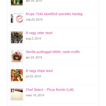
ápr 25, 2015
Krups 7240 kávéfőző szerelés házilag
máj 23, 2015
A nagy cider teszt
aug 2, 2015
Vanília pudinggal töltött, csoki muffin
ápr 23, 2015
A nagy chips teszt
júl 23, 2015
Chef Select – Pizza Kombi (Lidl)
márc 10, 2015