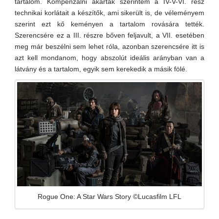
tartalom. Kompenzálni akarták szerintem a IV-V-VI. rész
technikai korlátait a készítők, ami sikerült is, de véleményem
szerint ezt kő keményen a tartalom rovására tették.
Szerencsére ez a III. részre bőven feljavult, a VII. esetében
meg már beszélni sem lehet róla, azonban szerencsére itt is
azt kell mondanom, hogy abszolút ideális arányban van a
látvány és a tartalom, egyik sem kerekedik a másik fölé.
Rogue One: A Star Wars Story ©Lucasfilm LFL