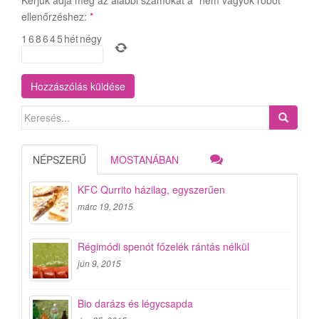
ellenőrzéshez:
*
1
6
8
6
4
5
hét
négy
Search
for:
NÉPSZERŰ
MOSTANÁBAN
KFC Qurrito házilag, egyszerűen
márc 19, 2015
Régimódi spenót főzelék rántás nélkül
jún 9, 2015
Bio darázs és légycsapda