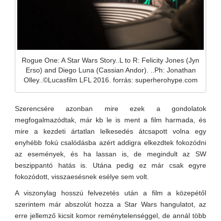
Rogue One: A Star Wars Story..L to R: Felicity Jones (Jyn
Erso) and Diego Luna (Cassian Andor). ..Ph: Jonathan
Olley..©Lucasfilm LFL 2016. forrás: superherohype.com
Szerencsére azonban mire ezek a gondolatok
megfogalmazódtak, már kb le is ment a film harmada, és
mire a kezdeti ártatlan lelkesedés átcsapott volna egy
enyhébb fokú csalódásba azért addigra elkezdtek fokozódni
az események, és ha lassan is, de megindult az SW
beszippantó hatás is. Utána pedig ez már csak egyre
fokozódott, visszaesésnek esélye sem volt.
A viszonylag hosszú felvezetés után a film a közepétől
szerintem már abszolút hozza a Star Wars hangulatot, az
erre jellemző kicsit komor reménytelenséggel, de annál több