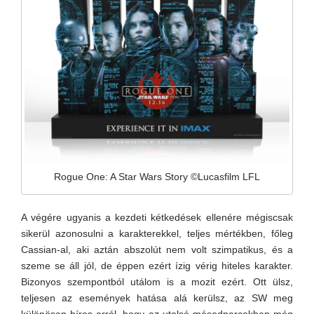
Rogue One: A Star Wars Story ©Lucasfilm LFL
A végére ugyanis a kezdeti kétkedések ellenére mégiscsak
sikerül azonosulni a karakterekkel, teljes mértékben, főleg
Cassian-al, aki aztán abszolút nem volt szimpatikus, és a
szeme se áll jól, de éppen ezért ízig vérig hiteles karakter.
Bizonyos szempontból utálom is a mozit ezért. Ott ülsz,
teljesen az események hatása alá kerülsz, az SW meg