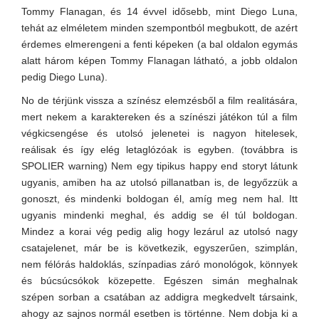
Tommy Flanagan, és 14 évvel idősebb, mint Diego Luna,
tehát az elméletem minden szempontból megbukott, de azért
érdemes elmerengeni a fenti képeken (a bal oldalon egymás
alatt három képen Tommy Flanagan látható, a jobb oldalon
pedig Diego Luna).
No de térjünk vissza a színész elemzésből a film realitására,
mert nekem a karaktereken és a színészi játékon túl a film
végkicsengése és utolsó jelenetei is nagyon hitelesek,
reálisak és így elég letaglózóak is egyben. (továbbra is
SPOLIER warning) Nem egy tipikus happy end storyt látunk
ugyanis, amiben ha az utolsó pillanatban is, de legyőzzük a
gonoszt, és mindenki boldogan él, amíg meg nem hal. Itt
ugyanis mindenki meghal, és addig se él túl boldogan.
Mindez a korai vég pedig alig hogy lezárul az utolsó nagy
csatajelenet, már be is következik, egyszerűen, szimplán,
nem félórás haldoklás, színpadias záró monológok, könnyek
és búcsúcsókok közepette. Egészen simán meghalnak
szépen sorban a csatában az addigra megkedvelt társaink,
ahogy az sajnos normál esetben is történne. Nem dobja ki a