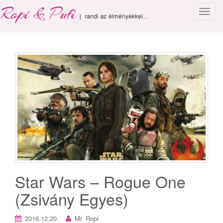
T
o
g
g
l
e
n
a
v
i
g
a
t
i
o
Star Wars – Rogue One
n
(Zsivány Egyes)
2016.12.20.
Mr. Ropi