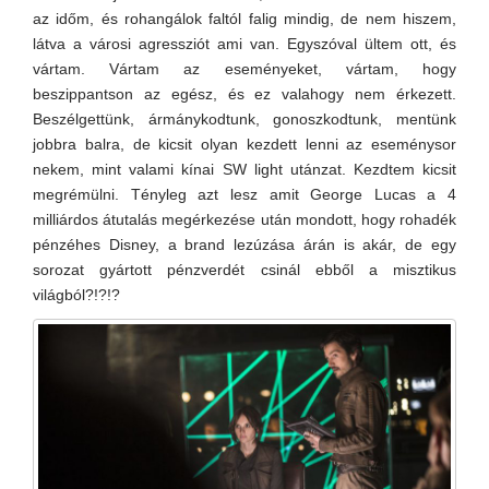
az időm, és rohangálok faltól falig mindig, de nem hiszem,
látva a városi agressziót ami van. Egyszóval ültem ott, és
vártam. Vártam az eseményeket, vártam, hogy
beszippantson az egész, és ez valahogy nem érkezett.
Beszélgettünk, ármánykodtunk, gonoszkodtunk, mentünk
jobbra balra, de kicsit olyan kezdett lenni az eseménysor
nekem, mint valami kínai SW light utánzat. Kezdtem kicsit
megrémülni. Tényleg azt lesz amit George Lucas a 4
milliárdos átutalás megérkezése után mondott, hogy rohadék
pénzéhes Disney, a brand lezúzása árán is akár, de egy
sorozat gyártott pénzverdét csinál ebből a misztikus
világból?!?!?