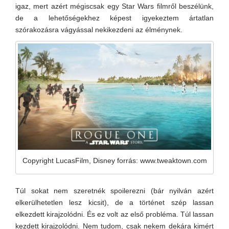
igaz, mert azért mégiscsak egy Star Wars filmről beszélünk,
de a lehetőségekhez képest igyekeztem ártatlan
szórakozásra vágyással nekikezdeni az élménynek.
Copyright LucasFilm, Disney forrás: www.tweaktown.com
Túl sokat nem szeretnék spoilerezni (bár nyilván azért
elkerülhetetlen lesz kicsit), de a történet szép lassan
elkezdett kirajzolódni. És ez volt az első probléma. Túl lassan
kezdett kirajzolódni. Nem tudom, csak nekem dekára kimért