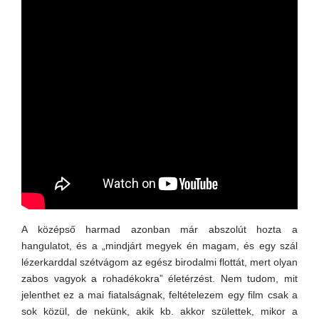
A középső harmad azonban már abszolút hozta a
hangulatot, és a „mindjárt megyek én magam, és egy szál
lézerkarddal szétvágom az egész birodalmi flottát, mert olyan
zabos vagyok a rohadékokra” életérzést. Nem tudom, mit
jelenthet ez a mai fiatalságnak, feltételezem egy film csak a
sok közül, de nekünk, akik kb. akkor születtek, mikor a