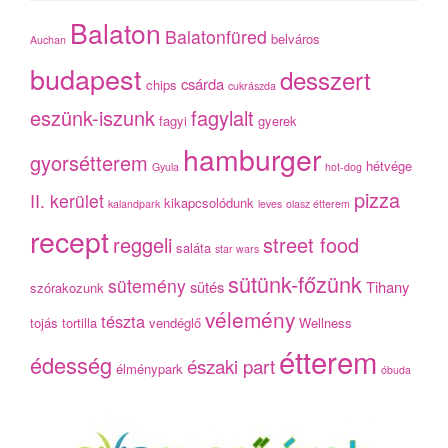
Balaton
Balatonfüred
belváros
Auchan
budapest
desszert
csárda
chips
cukrászda
eszünk-iszunk
fagylalt
fagyi
gyerek
hamburger
gyorsétterem
hétvége
Gyula
hot-dog
pizza
II. kerület
kikapcsolódunk
kalandpark
leves
olasz étterem
recept
reggeli
street food
saláta
star wars
sütünk-főzünk
sütemény
sütés
Tihany
szórakozunk
vélemény
tészta
tojás
tortilla
vendéglő
Wellness
étterem
édesség
északi part
élménypark
óbuda