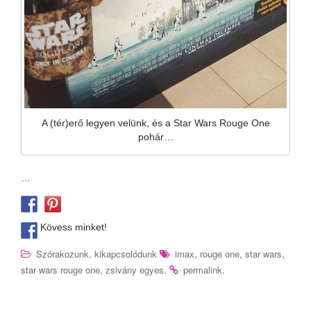
A (tér)erő legyen velünk, és a Star Wars Rouge One
pohár…
…
Kövess minket!
,
,
,
Szórakozunk, kikapcsolódunk
imax
rouge one
star wars
,
.
.
star wars rouge one
zsivány egyes
permalink