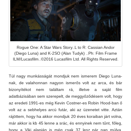
Rogue One: A Star Wars Story..L to R: Cassian Andor
(Diego Luna) and K-2SO (Alan Tudyk) ..Ph: Film Frame
ILM/Lucasfilm..©2016 Lucasfilm Ltd. All Rights Reserved.
Túl nagy munkásságát mondjuk nem ismerem Diego Luna-
nak, de valahonnan nagyon ismerős volt az arca, és bár
bizonyítékot nem találtam rá, illetve a saját film
adatbázisában sem szerepelt, de meggyőződésem volt, hogy
az eredeti 1991-es még Kevin Costner-es Robin Hood-ban ő
volt az a sebhelyes arcú futár, aki az üzenetet vitte. Aztán
rájöttem, hogy ha akkor mondjuk 20 éves koraiban járt volna,
már akkor is kb 45 lenne a srác, és ennyinek nem tűnt, főleg,
hogy a Viki alapján is még csak 37 lesz pár nap múlva.