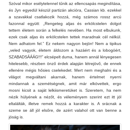
Szóval mikor esélytelennel tűnik az ellencsapás megindítása,
és Jyn egyedül készül partizán akcióra, Cassian kb. ezekkel
a szavakkal csatlakozik hozzá, még számos rossz arcú
fazonnal együtt: „Rengeteg aljas és erkölcstelen dolgot
tettem életem során a felkelés nevében. Ha most elbukunk,
ezek csak aljas és erkölcstelen tettek maradnak cél nélkül.
Nem adhatom fel.” Ez nekem nagyon bejön! Nem a tipikus
„veled vagyok, életem áldozom a hazáért és a lobogóért,
SZABADSÁÁÁG!!!” elcsépelt duma, hanem annál lényegesen
hitelesebb, részben önző érdek alapján létrejövő, de ennek
ellenére mégis hősies cselekedet. Mert nem meghalni és a
világot megváltani akarnak, hanem értelmet nyerni
mindannak a szemétségnek, amit már elkövettek, ergo
mosni kicsit a saját lelkiismeretüket is. Szeretem, ha nem
nézik hülyének a nézőt, és véleményem szerint ezt itt jól
eltalálták, illetve remek hozzá a karakter is. A srácnak a
szeme se áll jól elsőre, de azért valahol ott van benne a
jóság is.