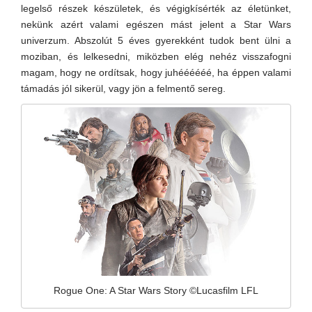
legelső részek készületek, és végigkísérték az életünket,
nekünk azért valami egészen mást jelent a Star Wars
univerzum. Abszolút 5 éves gyerekként tudok bent ülni a
moziban, és lelkesedni, miközben elég nehéz visszafogni
magam, hogy ne ordítsak, hogy juhéééééé, ha éppen valami
támadás jól sikerül, vagy jön a felmentő sereg.
Rogue One: A Star Wars Story ©Lucasfilm LFL