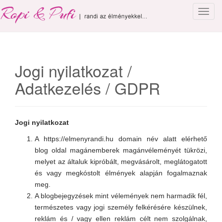
T
o
g
g
l
Jogi nyilatkozat /
e
Adatkezelés / GDPR
n
a
v
i
Jogi nyilatkozat
g
a
A https://elmenyrandi.hu domain név alatt elérhető
t
blog oldal magánemberek magánvéleményét tükrözi,
i
melyet az általuk kipróbált, megvásárolt, meglátogatott
o
és vagy megkóstolt élmények alapján fogalmaznak
n
meg.
A blogbejegyzések mint vélemények nem harmadik fél,
természetes vagy jogi személy felkérésére készülnek,
reklám és / vagy ellen reklám célt nem szolgálnak,