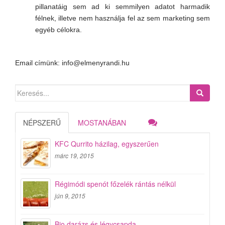
pillanatáig sem ad ki semmilyen adatot harmadik
félnek, illetve nem használja fel az sem marketing sem
egyéb célokra.
Email címünk: info@elmenyrandi.hu
Search
for:
NÉPSZERŰ
MOSTANÁBAN
KFC Qurrito házilag, egyszerűen
márc 19, 2015
Régimódi spenót főzelék rántás nélkül
jún 9, 2015
Bio darázs és légycsapda