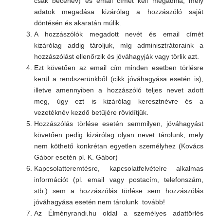
csak becenév) és email címet kell megadnia, mely
adatok megadása kizárólag a hozzászóló saját
döntésén és akaratán múlik.
A hozzászólók megadott nevét és email címét
kizárólag addig tároljuk, míg adminisztrátoraink a
hozzászólást ellenőrzik és jóváhagyják vagy törlik azt.
Ezt követően az email cím minden esetben törlésre
kerül a rendszerünkből (cikk jóváhagyása esetén is),
illetve amennyiben a hozzászóló teljes nevet adott
meg, úgy ezt is kizárólag keresztnévre és a
vezetéknév kezdő betűjére rövidítjük.
Hozzászólás törlése esetén semmilyen, jóváhagyást
követően pedig kizárólag olyan nevet tárolunk, mely
nem köthető konkrétan egyetlen személyhez (Kovács
Gábor esetén pl. K. Gábor)
Kapcsolatteremtésre, kapcsolatfelvételre alkalmas
információt (pl. email vagy postacím, telefonszám,
stb.) sem a hozzászólás törlése sem hozzászólás
jóváhagyása esetén nem tárolunk tovább!
Az Élményrandi.hu oldal a személyes adattörlés