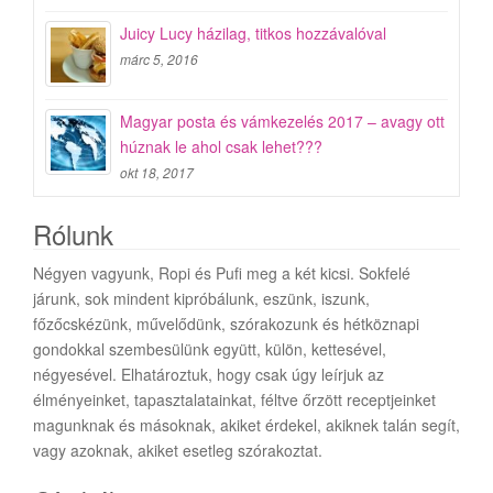
Juicy Lucy házilag, titkos hozzávalóval
márc 5, 2016
Magyar posta és vámkezelés 2017 – avagy ott
húznak le ahol csak lehet???
okt 18, 2017
Rólunk
Négyen vagyunk, Ropi és Pufi meg a két kicsi. Sokfelé
járunk, sok mindent kipróbálunk, eszünk, iszunk,
főzőcskézünk, művelődünk, szórakozunk és hétköznapi
gondokkal szembesülünk együtt, külön, kettesével,
négyesével. Elhatároztuk, hogy csak úgy leírjuk az
élményeinket, tapasztalatainkat, féltve őrzött receptjeinket
magunknak és másoknak, akiket érdekel, akiknek talán segít,
vagy azoknak, akiket esetleg szórakoztat.