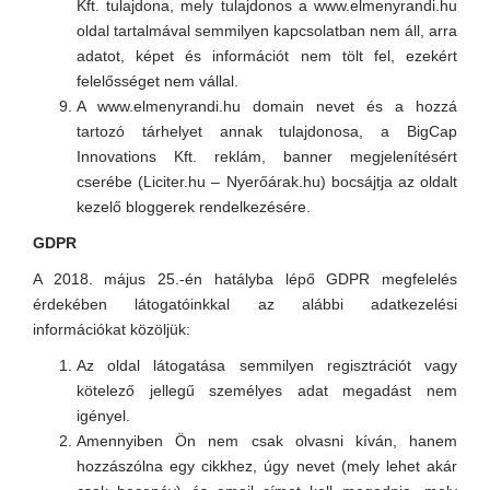
Kft. tulajdona, mely tulajdonos a www.elmenyrandi.hu
oldal tartalmával semmilyen kapcsolatban nem áll, arra
adatot, képet és információt nem tölt fel, ezekért
felelősséget nem vállal.
A www.elmenyrandi.hu domain nevet és a hozzá
tartozó tárhelyet annak tulajdonosa, a BigCap
Innovations Kft. reklám, banner megjelenítésért
cserébe (Liciter.hu – Nyerőárak.hu) bocsájtja az oldalt
kezelő bloggerek rendelkezésére.
GDPR
A 2018. május 25.-én hatályba lépő GDPR megfelelés
érdekében látogatóinkkal az alábbi adatkezelési
információkat közöljük:
Az oldal látogatása semmilyen regisztrációt vagy
kötelező jellegű személyes adat megadást nem
igényel.
Amennyiben Ön nem csak olvasni kíván, hanem
hozzászólna egy cikkhez, úgy nevet (mely lehet akár