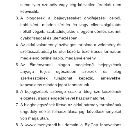
semmilyen személy vagy cég közvetlen érdekét nem
képviselik.
A bloggerek a bejegyzéseket önkifejezési célból,
hobbiként, minden térítés és vagy ellenszolgáltatás
nélkül végzik, szabadidejükben, egyéni döntés szerinti
gyakorisággal és ütemezésben.
Az oldal valamennyi szöveges tartalma a vélemény és
szólásszabadság keretei közé tartozó írásos formában
megjelenő online napló, magánvélemény.
Az Élményrandi blogon megjelenő bejegyzések
anyaga teljes egészében szerzők és blog
szerkesztőinek tulajdonát képezik, amelyekkel
kapcsolatos minden jogot fenntartunk.
A bejegyzések szövege csak a blog szerkesztőinek
előzetes, írásos engedélyével használható fel.
A blogbejegyzések illetve az oldal bármely tartalmának
engedély nélküli felhasználása jogi következményeket
von maga után.
A www.elmenyrandi.hu domain a BigCap Innovations