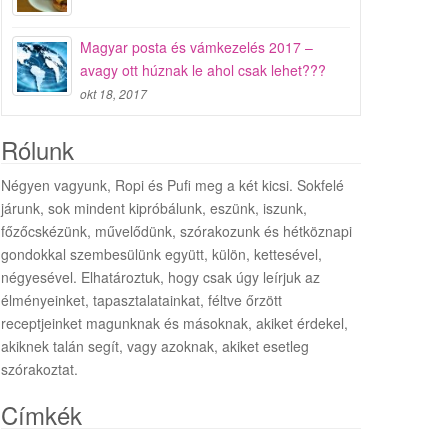
Magyar posta és vámkezelés 2017 –
avagy ott húznak le ahol csak lehet???
okt 18, 2017
Rólunk
Négyen vagyunk, Ropi és Pufi meg a két kicsi. Sokfelé
járunk, sok mindent kipróbálunk, eszünk, iszunk,
főzőcskézünk, művelődünk, szórakozunk és hétköznapi
gondokkal szembesülünk együtt, külön, kettesével,
négyesével. Elhatároztuk, hogy csak úgy leírjuk az
élményeinket, tapasztalatainkat, féltve őrzött
receptjeinket magunknak és másoknak, akiket érdekel,
akiknek talán segít, vagy azoknak, akiket esetleg
szórakoztat.
Címkék