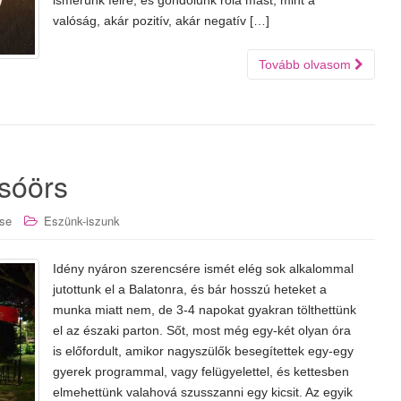
ismerünk félre, és gondolunk róla mást, mint a
valóság, akár pozitív, akár negatív […]
Tovább olvasom
lsóörs
se
Eszünk-iszunk
Idény nyáron szerencsére ismét elég sok alkalommal
jutottunk el a Balatonra, és bár hosszú heteket a
munka miatt nem, de 3-4 napokat gyakran tölthettünk
el az északi parton. Sőt, most még egy-két olyan óra
is előfordult, amikor nagyszülők besegítettek egy-egy
gyerek programmal, vagy felügyelettel, és kettesben
elmehettünk valahová szusszanni egy kicsit. Az egyik