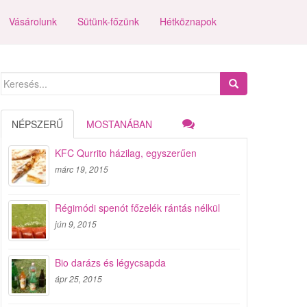
Vásárolunk
Sütünk-főzünk
Hétköznapok
Search
for:
NÉPSZERŰ
MOSTANÁBAN
KFC Qurrito házilag, egyszerűen
márc 19, 2015
Régimódi spenót főzelék rántás nélkül
jún 9, 2015
Bio darázs és légycsapda
ápr 25, 2015