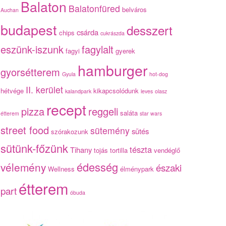
Balaton
Balatonfüred
belváros
Auchan
budapest
desszert
csárda
chips
cukrászda
eszünk-iszunk
fagylalt
fagyi
gyerek
hamburger
gyorsétterem
Gyula
hot-dog
II. kerület
hétvége
kikapcsolódunk
kalandpark
leves
olasz
recept
pizza
reggeli
saláta
étterem
star wars
street food
sütemény
sütés
szórakozunk
sütünk-főzünk
tészta
Tihany
tojás
tortilla
vendéglő
édesség
vélemény
északi
Wellness
élménypark
étterem
part
óbuda