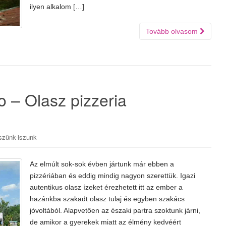
ilyen alkalom […]
Tovább olvasom
o – Olasz pizzeria
szünk-iszunk
Az elmúlt sok-sok évben jártunk már ebben a
pizzériában és eddig mindig nagyon szerettük. Igazi
autentikus olasz ízeket érezhetett itt az ember a
hazánkba szakadt olasz tulaj és egyben szakács
jóvoltából. Alapvetően az északi partra szoktunk járni,
de amikor a gyerekek miatt az élmény kedvéért