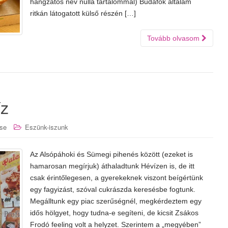
hangzatos név nulla tartalommal) Budafok általam
ritkán látogatott külső részén […]
Tovább olvasom
íz
se
Eszünk-iszunk
Az Alsópáhoki és Sümegi pihenés között (ezeket is
hamarosan megírjuk) áthaladtunk Hévízen is, de itt
csak érintőlegesen, a gyerekeknek viszont beígértünk
egy fagyizást, szóval cukrászda keresésbe fogtunk.
Megálltunk egy piac szerűségnél, megkérdeztem egy
idős hölgyet, hogy tudna-e segíteni, de kicsit Zsákos
Frodó feeling volt a helyzet. Szerintem a „megyében”