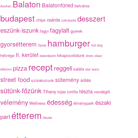
Balaton
Balatonfüred
belváros
Auchan
budapest
desszert
csárda
chips
cukrászda
eszünk-iszunk
fagylalt
fagyi
gyerek
hamburger
gyorsétterem
Gyula
hot-dog
II. kerület
hétvége
kikapcsolódunk
kalandpark
leves
olasz
recept
pizza
reggeli
saláta
étterem
star wars
street food
sütemény
sütés
szórakozunk
sütünk-főzünk
tészta
Tihany
tojás
tortilla
vendéglő
édesség
vélemény
északi
Wellness
élménypark
étterem
part
óbuda