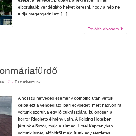
ezeket a helyeket, próbálva árfekvésben minél
elborultabb vendéglátó helyet keresni, hogy a nép ne
tudja megengedni azt […]
Tovább olvasom
tonmáriafürdő
se
Eszünk-iszunk
A hosszú hétvégés esemény dömping után vettük
célba ezt a vendéglátó ipari egységet, mert nagyon rá
voltunk szorulva egy jó cukrászdára, különösen a
horror Rigoletto élmény után. A Kolping Hotelben
jártunk először, majd a sümegi Hotel Kapitányban
voltunk ismét, előbbiről majd írunk egy részletes