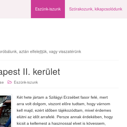
Eszünk-iszunk
Szórakozunk, kikapcsolódunk
róbálunk, aztán elfelejtjük, vagy visszatérünk
est II. kerület
se
Eszünk-iszunk
Két hete jártam a Szilágyi Erzsébet fasor felé, mert
arra volt dolgom, viszont előre tudtam, hogy várnom
kell majd, ezért időben tájékozódtam, mivel érdemes
elütni az időt arrafelé. Persze annak érdekében, hogy
kicsit a kellemest a hasznossal elvet is kövessem,