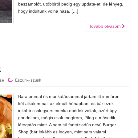
beszámolót, utóbbiról pedig egy update-et, de lényeg,
hogy indultunk volna haza, […]
Tovább olvasom
k
se
Eszünk-iszunk
Barátommal és munkatársammal jártam itt immáron
két alkalommal, az elmúlt hónapban, és bár ezek
inkább csak gyors munka ebédek voltak, azért úgy
gondoltam, mégis csak megírom, főleg a második
látogatás miatt. A nem túl fantáziadús nevű Burger
Shop (bár inkább ez legyen, mint sem valami