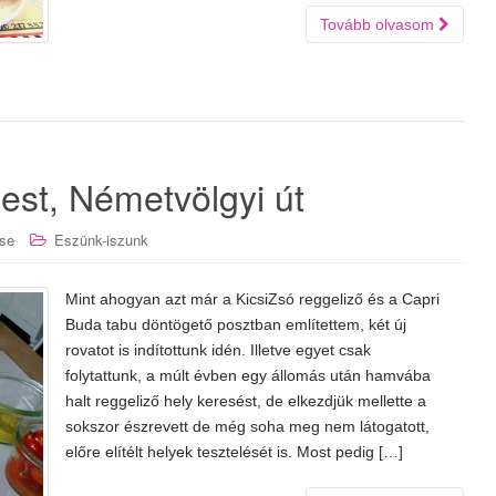
Tovább olvasom
pest, Németvölgyi út
se
Eszünk-iszunk
Mint ahogyan azt már a KicsiZsó reggeliző és a Capri
Buda tabu döntögető posztban említettem, két új
rovatot is indítottunk idén. Illetve egyet csak
folytattunk, a múlt évben egy állomás után hamvába
halt reggeliző hely keresést, de elkezdjük mellette a
sokszor észrevett de még soha meg nem látogatott,
előre elítélt helyek tesztelését is. Most pedig […]