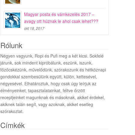
Magyar posta és vámkezelés 2017 –
avagy ott húznak le ahol csak lehet???
okt 18, 2017
Rólunk
Négyen vagyunk, Ropi és Pufi meg a két kicsi. Sokfelé
járunk, sok mindent kipróbálunk, eszünk, iszunk,
főzőcskézünk, művelődünk, szórakozunk és hétköznapi
gondokkal szembesülünk együtt, külön, kettesével,
négyesével. Elhatároztuk, hogy csak úgy leírjuk az
élményeinket, tapasztalatainkat, féltve őrzött
receptjeinket magunknak és másoknak, akiket érdekel,
akiknek talán segít, vagy azoknak, akiket esetleg
szórakoztat.
Címkék