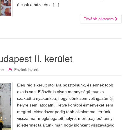
ő csak a háza és a […]
Tovább olvasom
dapest II. kerület
se
Eszünk-iszunk
Elég rég sikerült utoljára posztolnunk, és ennek több
oka is van. Először is olyan mennyiségű munka
szakadt a nyakunkba, hogy időnk sem volt igazán új
helyre sem látogatni, illetve korábbi élményeket sem
megírni. Másodszor pedig több alkalommal tértünk
vissza már meglátogatott helyre, mert „sajnos” annyi
jó éttermet találtunk már, hogy időnként visszavágyik