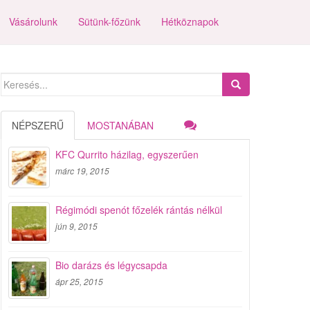
Vásárolunk
Sütünk-főzünk
Hétköznapok
Search
for:
NÉPSZERŰ
MOSTANÁBAN
KFC Qurrito házilag, egyszerűen
márc 19, 2015
Régimódi spenót főzelék rántás nélkül
jún 9, 2015
Bio darázs és légycsapda
ápr 25, 2015