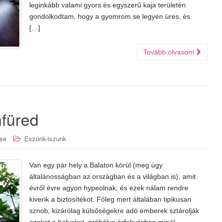
leginkább valami gyors és egyszerű kaja területén
gondolkodtam, hogy a gyomrom se legyen üres, és
[…]
Tovább olvasom
nfüred
se
Eszünk-iszunk
Van egy pár hely a Balaton körül (meg úgy
általánosságban az országban és a világban is), amit
évről évre agyon hypeolnak, és ezek nálam rendre
kiverik a biztosítékot. Főleg mert általában tipikusan
sznob, kizárólag külsőségekre adó emberek sztárolják