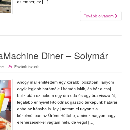
az ember, ez […]
Tovább olvasom
aMachine Diner – Solymár
se
Eszünk-iszunk
Ahogy már említettem egy korábbi posztban, lányom
egyik legjobb barátnője Ürömön lakik, és bár a csaj
bulik után ez nekem egy óra oda és egy óra vissza út,
legalább ennyivel kitolódnak gasztro térképünk határai
ebbe az irányba is. Így jutottam el ugyanis a
közelmúltban az Ürömi Hüttébe, aminek nagyon nagy
ellenérzésekkel vágtam neki, de végül […]