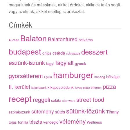
magunknak és másoknak, akiket érdekel, akiknek talán segít,
vagy azoknak, akiket esetleg szórakoztat.
Címkék
Balaton
Balatonfüred
belváros
Auchan
budapest
desszert
csárda
chips
cukrászda
eszünk-iszunk
fagylalt
fagyi
gyerek
hamburger
gyorsétterem
hétvége
Gyula
hot-dog
pizza
II. kerület
kikapcsolódunk
kalandpark
leves
olasz étterem
recept
reggeli
street food
saláta
star wars
sütünk-főzünk
sütemény
sütés
Tihany
szórakozunk
vélemény
tészta
tojás
tortilla
vendéglő
Wellness