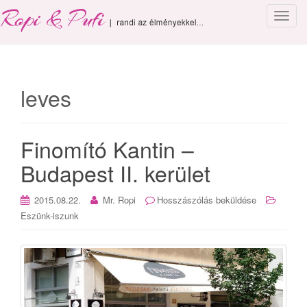
T
o
g
g
l
leves
e
n
a
Finomító Kantin –
v
i
Budapest II. kerület
g
a
2015.08.22.
Mr. Ropi
Hosszászólás beküldése
t
Eszünk-iszunk
i
o
n