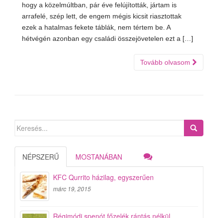
hogy a közelmúltban, pár éve felújították, jártam is
arrafelé, szép lett, de engem mégis kicsit riasztottak
ezek a hatalmas fekete táblák, nem tértem be. A
hétvégén azonban egy családi összejövetelen ezt a […]
Tovább olvasom
Search
for:
NÉPSZERŰ
MOSTANÁBAN
KFC Qurrito házilag, egyszerűen
márc 19, 2015
Régimódi spenót főzelék rántás nélkül