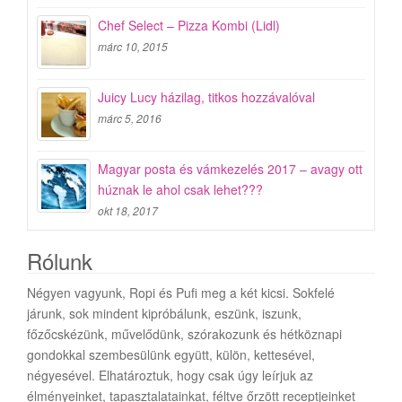
Chef Select – Pizza Kombi (Lidl)
márc 10, 2015
Juicy Lucy házilag, titkos hozzávalóval
márc 5, 2016
Magyar posta és vámkezelés 2017 – avagy ott
húznak le ahol csak lehet???
okt 18, 2017
Rólunk
Négyen vagyunk, Ropi és Pufi meg a két kicsi. Sokfelé
járunk, sok mindent kipróbálunk, eszünk, iszunk,
főzőcskézünk, művelődünk, szórakozunk és hétköznapi
gondokkal szembesülünk együtt, külön, kettesével,
négyesével. Elhatároztuk, hogy csak úgy leírjuk az
élményeinket, tapasztalatainkat, féltve őrzött receptjeinket