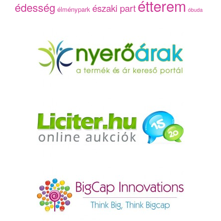
étterem
édesség
északi part
élménypark
óbuda