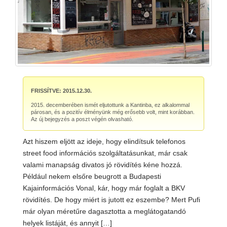
FRISSÍTVE: 2015.12.30.
2015. decemberében ismét eljutottunk a Kantinba, ez alkalommal
párosan, és a pozitív élményünk még erősebb volt, mint korábban.
Az új bejegyzés a poszt végén olvasható.
Azt hiszem eljött az ideje, hogy elindítsuk telefonos
street food információs szolgáltatásunkat, már csak
valami manapság divatos jó rövidítés kéne hozzá.
Például nekem elsőre beugrott a Budapesti
Kajainformációs Vonal, kár, hogy már foglalt a BKV
rövidítés. De hogy miért is jutott ez eszembe? Mert Pufi
már olyan méretűre dagasztotta a meglátogatandó
helyek listáját, és annyit […]