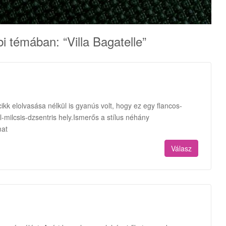
bi témában: “
Villa Bagatelle
”
cikk elolvasása nélkül is gyanús volt, hogy ez egy flancos-
-milcsis-dzsentris hely.Ismerős a stílus néhány
mat
Válasz