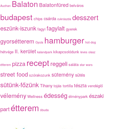
Balaton
Balatonfüred
belváros
Auchan
budapest
desszert
csárda
chips
cukrászda
eszünk-iszunk
fagylalt
fagyi
gyerek
hamburger
gyorsétterem
Gyula
hot-dog
II. kerület
hétvége
kikapcsolódunk
kalandpark
leves
olasz
recept
pizza
reggeli
saláta
étterem
star wars
street food
sütemény
sütés
szórakozunk
sütünk-főzünk
tészta
Tihany
tojás
tortilla
vendéglő
édesség
vélemény
északi
Wellness
élménypark
étterem
part
óbuda