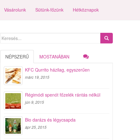
Vásárolunk
Sütünk-főzünk
Hétköznapok
Search
for:
NÉPSZERŰ
MOSTANÁBAN
KFC Qurrito házilag, egyszerűen
márc 19, 2015
Régimódi spenót főzelék rántás nélkül
jún 9, 2015
Bio darázs és légycsapda
ápr 25, 2015