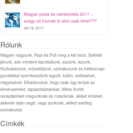
Magyar posta és vámkezelés 2017 –
avagy ott húznak le ahol csak lehet???
okt 18, 2017
Rólunk
Négyen vagyunk, Ropi és Pufi meg a két kicsi. Sokfelé
járunk, sok mindent kipróbálunk, eszünk, iszunk,
főzőcskézünk, művelődünk, szórakozunk és hétköznapi
gondokkal szembesülünk együtt, külön, kettesével,
négyesével. Elhatároztuk, hogy csak úgy leírjuk az
élményeinket, tapasztalatainkat, féltve őrzött
receptjeinket magunknak és másoknak, akiket érdekel,
akiknek talán segít, vagy azoknak, akiket esetleg
szórakoztat.
Címkék