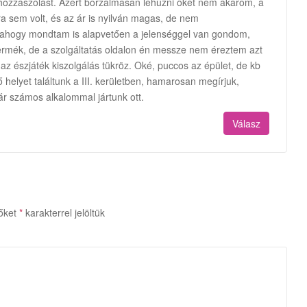
hozzászólást. Azért borzalmasan lehúzni őket nem akarom, a
ra sem volt, és az ár is nyilván magas, de nem
 ahogy mondtam is alapvetően a jelenséggel van gondom,
 termék, de a szolgáltatás oldalon én messze nem éreztem azt
s az észjáték kiszolgálás tükröz. Oké, puccos az épület, de kb
ő helyet találtunk a III. kerületben, hamarosan megírjuk,
ár számos alkalommal jártunk ott.
Válasz
őket
*
karakterrel jelöltük