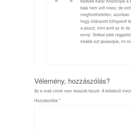
Kedves Kata! Köszönjük a 
kaja nem volt rossz, de ext
megfizethetetlen, azonban
hogy túlárazott túlhypeolt
a pluszt, mint amit az ár é
ennyi. Sokkal jobb reggeliz
inkább ezt javasoljuk, mi m
Vélemény, hozzászólás?
Az e-mail címet nem tesszük közzé.
A kötelező mez
Hozzászólás
*