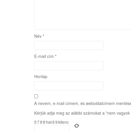
Név
*
E-mail cím
*
Honlap
A nevem, e-mail címem, és weboldalcímem mentés
Kérjük adja meg az alábbi számokat a "nem vagyok 
5
7
8
8
hat
6
9
kilenc