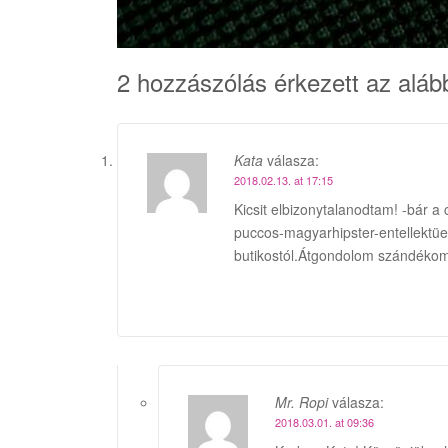
2 hozzászólás érkezett az aláb
Kata
válasza:
2018.02.13. at 17:15
Kicsit elbizonytalanodtam! -bár a 
puccos-magyarhipster-entellektüel
butikostól.Átgondolom szándéko
Mr. Ropi
válasza:
2018.03.01. at 09:36