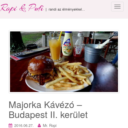
T
o
g
g
l
e
n
a
v
i
g
a
t
i
o
Majorka Kávézó –
n
Budapest II. kerület
2016.06.27.
Mr. Ropi