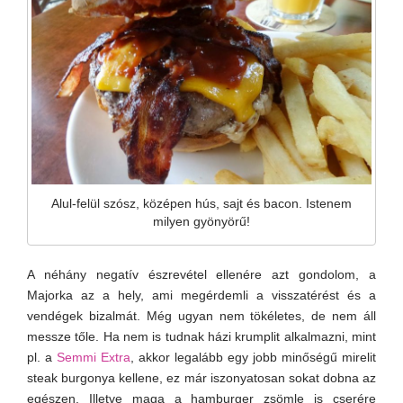
Alul-felül szósz, középen hús, sajt és bacon. Istenem
milyen gyönyörű!
A néhány negatív észrevétel ellenére azt gondolom, a
Majorka az a hely, ami megérdemli a visszatérést és a
vendégek bizalmát. Még ugyan nem tökéletes, de nem áll
messze tőle. Ha nem is tudnak házi krumplit alkalmazni, mint
pl. a
Semmi Extra
, akkor legalább egy jobb minőségű mirelit
steak burgonya kellene, ez már iszonyatosan sokat dobna az
egészen. Illetve maga a hamburger zsömle is cserére