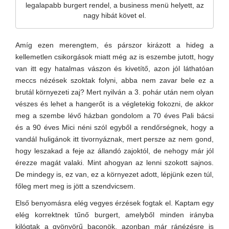
legalapabb burgert rendel, a business menü helyett, az
nagy hibát követ el.
Amíg ezen merengtem, és párszor kirázott a hideg a
kellemetlen csikorgások miatt még az is eszembe jutott, hogy
van itt egy hatalmas vászon és kivetítő, azon jól láthatóan
meccs nézések szoktak folyni, abba nem zavar bele ez a
brutál környezeti zaj? Mert nyilván a 3. pohár után nem olyan
vészes és lehet a hangerőt is a végletekig fokozni, de akkor
meg a szembe lévő házban gondolom a 70 éves Pali bácsi
és a 90 éves Mici néni szól egyből a rendőrségnek, hogy a
vandál huligánok itt tivornyáznak, mert persze az nem gond,
hogy leszakad a feje az állandó zajoktól, de nehogy már jól
érezze magát valaki. Mint ahogyan az lenni szokott sajnos.
De mindegy is, ez van, ez a környezet adott, lépjünk ezen túl,
főleg mert meg is jött a szendvicsem.
Első benyomásra elég vegyes érzések fogtak el. Kaptam egy
elég korrektnek tűnő burgert, amelyből minden irányba
kilógtak a gyönyörű baconök, azonban már ránézésre is