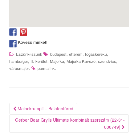
Kövess minket!
,
,
,
Eszünk-iszunk
budapest
étterem
fogaskerekű
,
,
,
,
,
hamburger
II. kerület
Majorka
Majorka Kávézó
szendvics
.
.
városmajor
permalink
Bejegyzés
Malackrumpli – Balatonfüred
navigáció
Gerber Bear Grylls Ultimate kombinált szerszám (22-31-
000749)