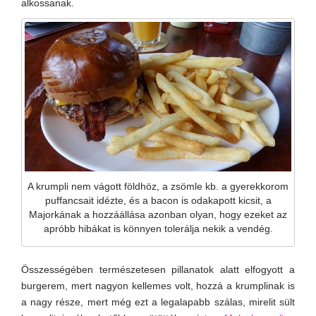
alkossanak.
A krumpli nem vágott földhöz, a zsömle kb. a gyerekkorom
puffancsait idézte, és a bacon is odakapott kicsit, a
Majorkának a hozzáállása azonban olyan, hogy ezeket az
apróbb hibákat is könnyen tolerálja nekik a vendég.
Összességében természetesen pillanatok alatt elfogyott a
burgerem, mert nagyon kellemes volt, hozzá a krumplinak is
a nagy része, mert még ezt a legalapabb szálas, mirelit sült