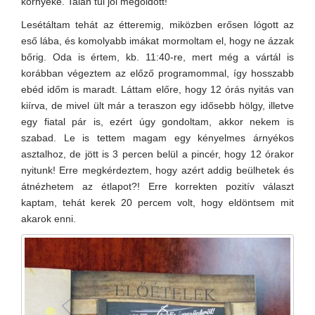
környéke. Talán túl jól megoldott!
Lesétáltam tehát az étteremig, miközben erősen lógott az
eső lába, és komolyabb imákat mormoltam el, hogy ne ázzak
bőrig. Oda is értem, kb. 11:40-re, mert még a vártál is
korábban végeztem az előző programommal, így hosszabb
ebéd időm is maradt. Láttam előre, hogy 12 órás nyitás van
kiírva, de mivel ült már a teraszon egy idősebb hölgy, illetve
egy fiatal pár is, ezért úgy gondoltam, akkor nekem is
szabad. Le is tettem magam egy kényelmes árnyékos
asztalhoz, de jött is 3 percen belül a pincér, hogy 12 órakor
nyitunk! Erre megkérdeztem, hogy azért addig beülhetek és
átnézhetem az étlapot?! Erre korrekten pozitív választ
kaptam, tehát kerek 20 percem volt, hogy eldöntsem mit
akarok enni.