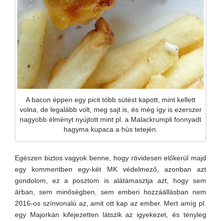
A bacon éppen egy picit több sütést kapott, mint kellett
volna, de legalább volt, meg sajt is, és még így is ezerszer
nagyobb élményt nyújtott mint pl. a Malackrumpli fonnyadt
hagyma kupaca a hús tetején.
Egészen biztos vagyok benne, hogy rövidesen előkerül majd
egy kommentben egy-két MK védelmező, azonban azt
gondolom, ez a posztom is alátámasztja azt, hogy sem
árban, sem minőségben, sem emberi hozzáállásban nem
2016-os színvonalú az, amit ott kap az ember. Mert amíg pl.
egy Majorkán kifejezetten látszik az igyekezet, és tényleg