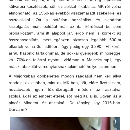
külvárosi koszfészek, sőt, ez sokkal inkább az MK-ról volna
elmondható, az 1960-as évekből visszamaradt székeikkel és
asztalaikkal. Ott a pofátlan hozzáállás és slendrián
kiszolgálás miatt például már az ital kérdéssel be sem
próbálkoztam, ami itt alapból jár, ergo nem is korrekt az
összehasonlítás, mert egészen biztosan legalább 600-at
elkértek volna 3dl üdítőért, úgy pedig egy 3.290,- Ft körüli
árral, hasonló tartalommal, de sokkal gyengébb minőséggel
kb. 70%-os felárral nyomul vidáman a Malackrumpli, egy
másik, abszolút versenytársnak tekinthető hellyel szemben.
A Majorkában döbbenetes módon ráadásul nem kell állva
rendelni az ajtóban, mint az MK-ban, sőt, előre fizetni sem,
hovatovább igen földhözragadt módon az asztalnál
szolgálják ki az embert étellel, sőt még itallal is. Ugyan az a
pincér. Mindent. Az asztalnál. De tényleg. Így 2016-ban.
Durva mi?