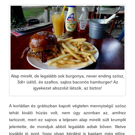
Alap mirelit, de legalább sok burgonya, never ending szósz,
3dl+ üdítő, és szaftos, sajtos baconös hamburger! Az
igyekezet abszolút látszik, az biztos!
A korlátlan és grátiszban kapott végtelen mennyiségű szósz
tehát kiváló húzás volt, nem úgy azonban az, amihez
tartozott, mert ez sajnos a teljesen alap mirelit sült krumplit
jelentette, de mondjuk abból legalább adtak bőven. Illetve
további jó pont, hogy olyan kérdést is kaptam még előre,