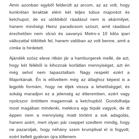
Amin azonban egyből felderült az arcom, az az volt, hogy
konkrétan leraktak elém két teljes tubus majonézt és
ketchupot, de ez utóbbiból ráadásul nem is akármilyet,
hanem minőségi Heinz paradicsom szószt, amit ráadásul
érezhetően nem olcsó és savanyú Metro-s 10 kilós ipari
változattal töltöttek fel, hanem valóban az volt benne, amit a
címke is hirdetett.
Ajándék szósz eleve ritkán jár a hamburgerek mellé, de azt,
hogy két féléből is kihoznak korlátlan mennyiséget, azt én
még sehol nem tapasztaltam. Nagy respekt ezért a
Majorkának. Én is elővettem még az átlaghoz képest is a
legjobb formám, hogy ne éljek vissza a lehetőséggel, és
sokáig maradjon ez a jelenség az étteremben, ezért vagy
nyolcszor öntöttem magamnak a ketchupból. Gondolhatja
most magában mindenki, mekkora egy tirpák vagyok, de itt
éppen nem a mennyiség miatt történt a sok adagolás,
hanem azért, mert olyan pár cseppet szedtem mindig, hogy
ne pazaroljak, hogy néhány szem krumplival el is fogyott,
ezért kellett gyakran újra töltenem.