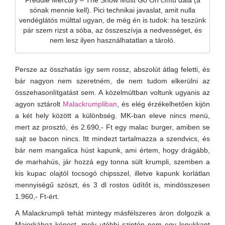
Freddie Mercury – The Show Must Go On című dala (a
sónak mennie kell). Pici technikai javaslat, amit nulla
vendéglátós múlttal ugyan, de még én is tudok: ha teszünk
pár szem rizst a sóba, az összeszívja a nedvességet, és
nem lesz ilyen használhatatlan a tároló.
Persze az összhatás így sem rossz, abszolút átlag feletti, és
bár nagyon nem szeretném, de nem tudom elkerülni az
összehasonlítgatást sem. A közelmúltban voltunk ugyanis az
agyon sztárolt
Malackrumpliban
, és elég érzékelhetően kijön
a két hely között a különbség. MK-ban eleve nincs menü,
mert az prosztó, és 2.690,- Ft egy malac burger, amiben se
sajt se bacon nincs. Itt mindezt tartalmazza a szendvics, és
bár nem mangalica húst kapunk, ami értem, hogy drágább,
de marhahús, jár hozzá egy tonna sült krumpli, szemben a
kis kupac olajtól tocsogó chipsszel, illetve kapunk korlátlan
mennyiségű szószt, és 3 dl rostos üdítőt is, mindösszesen
1.960,- Ft-ért.
A Malackrumpli tehát mintegy másfélszeres áron dolgozik a
Majorkához képest, mely utóbbi szintén nem egy lepukkant