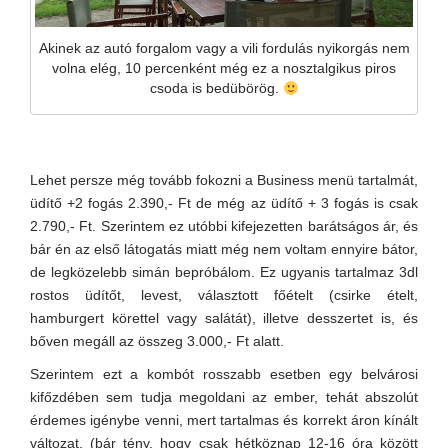
Akinek az autó forgalom vagy a vili fordulás nyikorgás nem
volna elég, 10 percenként még ez a nosztalgikus piros
csoda is bedübörög.
Lehet persze még tovább fokozni a Business menü tartalmát,
üdítő +2 fogás 2.390,- Ft de még az üdítő + 3 fogás is csak
2.790,- Ft. Szerintem ez utóbbi kifejezetten barátságos ár, és
bár én az első látogatás miatt még nem voltam ennyire bátor,
de legközelebb simán bepróbálom. Ez ugyanis tartalmaz 3dl
rostos üdítőt, levest, választott főételt (csirke ételt,
hamburgert körettel vagy salátát), illetve desszertet is, és
bőven megáll az összeg 3.000,- Ft alatt.
Szerintem ezt a kombót rosszabb esetben egy belvárosi
kifőzdében sem tudja megoldani az ember, tehát abszolút
érdemes igénybe venni, mert tartalmas és korrekt áron kínált
változat. (bár tény, hogy csak hétköznap 12-16 óra között