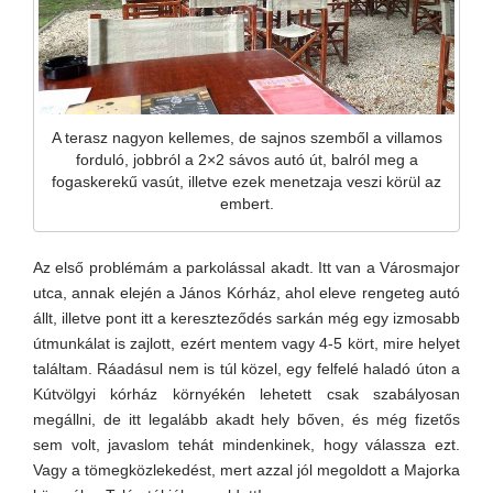
A terasz nagyon kellemes, de sajnos szemből a villamos
forduló, jobbról a 2×2 sávos autó út, balról meg a
fogaskerekű vasút, illetve ezek menetzaja veszi körül az
embert.
Az első problémám a parkolással akadt. Itt van a Városmajor
utca, annak elején a János Kórház, ahol eleve rengeteg autó
állt, illetve pont itt a kereszteződés sarkán még egy izmosabb
útmunkálat is zajlott, ezért mentem vagy 4-5 kört, mire helyet
találtam. Ráadásul nem is túl közel, egy felfelé haladó úton a
Kútvölgyi kórház környékén lehetett csak szabályosan
megállni, de itt legalább akadt hely bőven, és még fizetős
sem volt, javaslom tehát mindenkinek, hogy válassza ezt.
Vagy a tömegközlekedést, mert azzal jól megoldott a Majorka