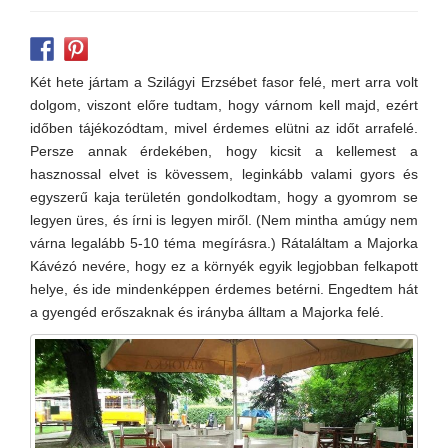
Két hete jártam a Szilágyi Erzsébet fasor felé, mert arra volt
dolgom, viszont előre tudtam, hogy várnom kell majd, ezért
időben tájékozódtam, mivel érdemes elütni az időt arrafelé.
Persze annak érdekében, hogy kicsit a kellemest a
hasznossal elvet is kövessem, leginkább valami gyors és
egyszerű kaja területén gondolkodtam, hogy a gyomrom se
legyen üres, és írni is legyen miről. (Nem mintha amúgy nem
várna legalább 5-10 téma megírásra.) Rátaláltam a Majorka
Kávézó nevére, hogy ez a környék egyik legjobban felkapott
helye, és ide mindenképpen érdemes betérni. Engedtem hát
a gyengéd erőszaknak és irányba álltam a Majorka felé.