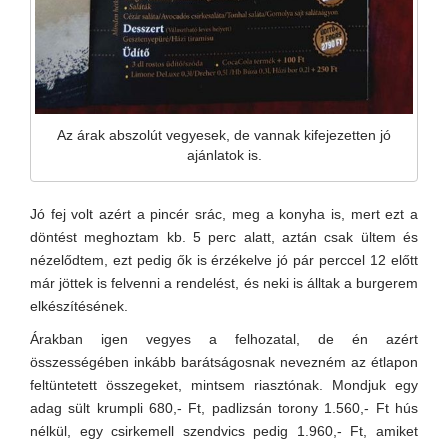
Az árak abszolút vegyesek, de vannak kifejezetten jó
ajánlatok is.
Jó fej volt azért a pincér srác, meg a konyha is, mert ezt a
döntést meghoztam kb. 5 perc alatt, aztán csak ültem és
nézelődtem, ezt pedig ők is érzékelve jó pár perccel 12 előtt
már jöttek is felvenni a rendelést, és neki is álltak a burgerem
elkészítésének.
Árakban igen vegyes a felhozatal, de én azért
összességében inkább barátságosnak nevezném az étlapon
feltüntetett összegeket, mintsem riasztónak. Mondjuk egy
adag sült krumpli 680,- Ft, padlizsán torony 1.560,- Ft hús
nélkül, egy csirkemell szendvics pedig 1.960,- Ft, amiket