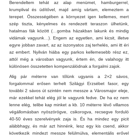
Berendeltem tehát az alap menümet, hamburgerrel,
krumplival és üdítővel, majd amíg vártam, elemeztem a
terepet. Összességében a környezet igen kellemes, mert
szép tiszta, kényelmes és rendezett teraszon ülhetünk,
hatalmas fák között (…gomba házakban lakunk és mindig
vidámak vagyunk…). Engem az egyetlen, ami kicsit, illetve
egyre jobban zavart, az az iszonyatos zaj terhelés, ami itt éri
az embert. Nyilván hiába egy parkos kellemesebb rész ez,
attól még a városban vagyunk, értem én, de valahogy itt
különösen összetetten kompenzálódnak a forgalmi zajok.
Alig pár méterre van tőlünk ugyanis a 2×2 sávos,
forgalommal erősen terhelt Szilágyi Erzsébet fasor, egy
további 2 sávos út szintén nem messze a Városmajor eleje,
már ezekkel tehát elég jól le vagyunk fedve. De ha ez nem
lenne elég, telibe kap minket a kb. 10 méterre lévő villamos
végállomásban nyöszörögve, csikorogva, recsegve forduló
40-50 éves szerelvények zaja is. És ha mindez egy picit
alábbhagy, és már azt hinnénk, lesz egy kis csend, akkor
következik mindezt messze felülmúlva, elementális erővel