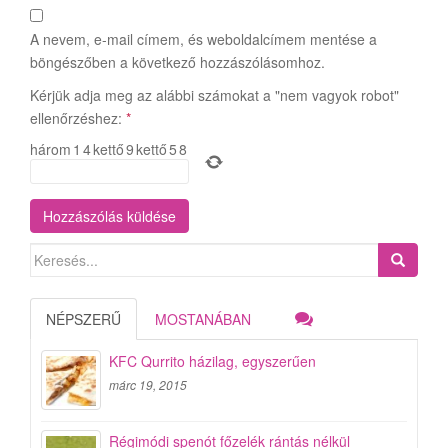
A nevem, e-mail címem, és weboldalcímem mentése a
böngészőben a következő hozzászólásomhoz.
Kérjük adja meg az alábbi számokat a "nem vagyok robot"
ellenőrzéshez:
*
három
1
4
kettő
9
kettő
5
8
Search
for:
NÉPSZERŰ
MOSTANÁBAN
KFC Qurrito házilag, egyszerűen
márc 19, 2015
Régimódi spenót főzelék rántás nélkül