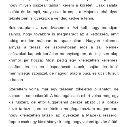
hogy milyen összeállításban kérem a köretet. Csak saláta,
saláta és krumpli, vagy csak krumpli, a Majorka tehát ilyen
tekintetben is igyekszik a vendég kedvére tenni.
Beleharaptam a szendvicsembe. Azt kell, hogy mondjam
sajnos, hogy továbbra is megmaradt az a kettősség, amit
eddig minden másban is tapasztaltam. Nagyon kellemes
árnyas a terasz, de iszonyatosan erős a zaj. Remek
szószokat kapunk korlátlan mennyiségben, de teljesen alap
krumpli jár hozzá. Most pedig egy kifejezetten kellemes,
szaftos és ízletes húspogácsát kapok, sajttal és kellő
mennyiségű szósszal, de nagyon alap a buci, és kicsit túlsült
a bacon.
Szerettem volna már egy teljesen tökéletes pillanatot, de
sajnos itt sem sikerült. A húspogácsa is elbírt volna még egy
kis fűszert, de ettől függetlenül persze abszolút a jobbak
közé tartozott, és ismételten megfogalmaztam magamban,
hogy kifejezetten látszik az igyekezet a Majorka részéről,
éppen csak egy kicsi hiányzik még, hogy valami igazán átütőt