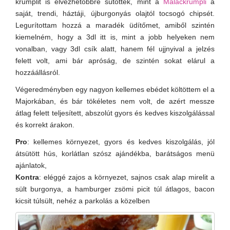
krumplit is élvezhetőbbre sütötték, mint a
Malackrumpli
a
saját, trendi, háztáji, újburgonyás olajtól tocsogó chipsét.
Legurítottam hozzá a maradék üdítőmet, amiből szintén
kiemelném, hogy a 3dl itt is, mint a jobb helyeken nem
vonalban, vagy 3dl csík alatt, hanem fél ujjnyival a jelzés
felett volt, ami bár apróság, de szintén sokat elárul a
hozzáállásról.
Végeredményben egy nagyon kellemes ebédet költöttem el a
Majorkában, és bár tökéletes nem volt, de azért messze
átlag felett teljesített, abszolút gyors és kedves kiszolgálással
és korrekt árakon.
Pro
: kellemes környezet, gyors és kedves kiszolgálás, jól
átsütött hús, korlátlan szósz ajándékba, barátságos menü
ajánlatok,
Kontra
: eléggé zajos a környezet, sajnos csak alap mirelit a
sült burgonya, a hamburger zsömi picit túl átlagos, bacon
kicsit túlsült, nehéz a parkolás a közelben