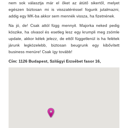
nem sok választja már el őket az átütő sikertől, melyet
egészen biztosan mi is visszatéréssel fogunk jutalmazni,
addig egy MK-ba akkor sem mennék vissza, ha fizetnének.
Na jó, de! Csak attól függ mennyit. Majorka neked pedig
köszike, ha olvasol és esetleg lesz egy krumpli meg zsömle
update, akkor kélek jelezz, de ettől függetlenül is ha felétek
járunk legközelebb, biztosan beugrunk egy kibővített
business menüre! Csak így tovább!
Cím: 1126 Budapest, Szilágyi Erzsébet fasor 16,