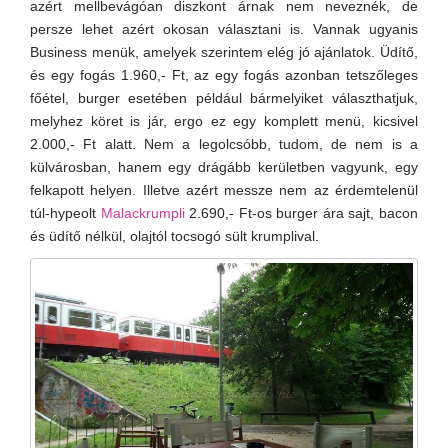
azért mellbevágóan diszkont árnak nem neveznék, de
persze lehet azért okosan választani is. Vannak ugyanis
Business menük, amelyek szerintem elég jó ajánlatok. Üdítő,
és egy fogás 1.960,- Ft, az egy fogás azonban tetszőleges
főétel, burger esetében például bármelyiket választhatjuk,
melyhez köret is jár, ergo ez egy komplett menü, kicsivel
2.000,- Ft alatt. Nem a legolcsóbb, tudom, de nem is a
külvárosban, hanem egy drágább kerületben vagyunk, egy
felkapott helyen. Illetve azért messze nem az érdemtelenül
túl-hypeolt
Malackrumpli
2.690,- Ft-os burger ára sajt, bacon
és üdítő nélkül, olajtól tocsogó sült krumplival.