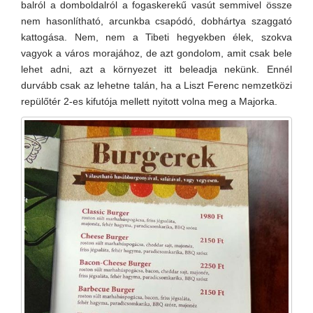
balról a domboldalról a fogaskerekű vasút semmivel össze
nem hasonlítható, arcunkba csapódó, dobhártya szaggató
kattogása. Nem, nem a Tibeti hegyekben élek, szokva
vagyok a város morajához, de azt gondolom, amit csak bele
lehet adni, azt a környezet itt beleadja nekünk. Ennél
durvább csak az lehetne talán, ha a Liszt Ferenc nemzetközi
repülőtér 2-es kifutója mellett nyitott volna meg a Majorka.