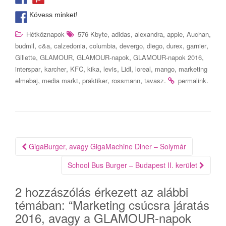
Kövess minket!
,
,
,
,
,
Hétköznapok
576 Kbyte
adidas
alexandra
apple
Auchan
,
,
,
,
,
,
,
,
budmil
c&a
calzedonia
columbia
devergo
diego
durex
garnier
,
,
,
,
Gillette
GLAMOUR
GLAMOUR-napok
GLAMOUR-napok 2016
,
,
,
,
,
,
,
,
interspar
karcher
KFC
kika
levis
Lidl
loreal
mango
marketing
,
,
,
,
.
.
elmebaj
media markt
praktiker
rossmann
tavasz
permalink
Bejegyzés
GigaBurger, avagy GigaMachine Diner – Solymár
navigáció
School Bus Burger – Budapest II. kerület
2 hozzászólás érkezett az alábbi
témában: “
Marketing csúcsra járatás
2016, avagy a GLAMOUR-napok