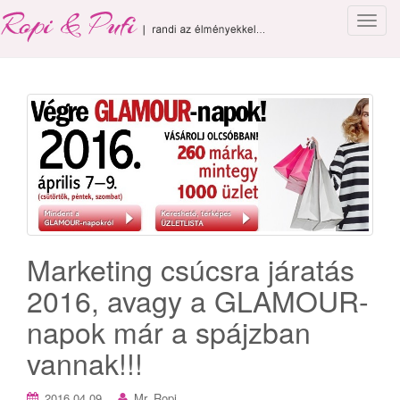
T
o
g
g
l
e
n
a
v
i
g
a
Marketing csúcsra járatás
t
2016, avagy a GLAMOUR-
i
o
napok már a spájzban
n
vannak!!!
2016.04.09.
Mr. Ropi