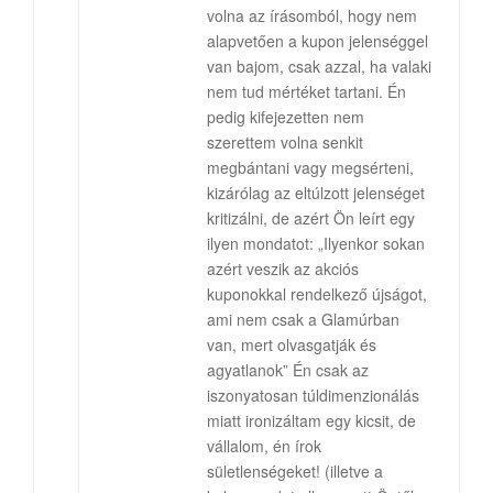
volna az írásomból, hogy nem
alapvetően a kupon jelenséggel
van bajom, csak azzal, ha valaki
nem tud mértéket tartani. Én
pedig kifejezetten nem
szerettem volna senkit
megbántani vagy megsérteni,
kizárólag az eltúlzott jelenséget
kritizálni, de azért Ön leírt egy
ilyen mondatot: „Ilyenkor sokan
azért veszik az akciós
kuponokkal rendelkező újságot,
ami nem csak a Glamúrban
van, mert olvasgatják és
agyatlanok” Én csak az
iszonyatosan túldimenzionálás
miatt ironizáltam egy kicsit, de
vállalom, én írok
sületlenségeket! (illetve a