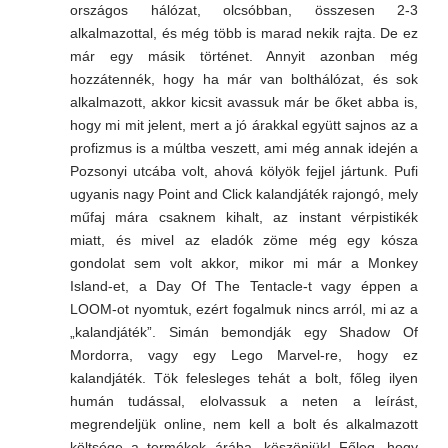
országos hálózat, olcsóbban, összesen 2-3
alkalmazottal, és még több is marad nekik rajta. De ez
már egy másik történet. Annyit azonban még
hozzátennék, hogy ha már van bolthálózat, és sok
alkalmazott, akkor kicsit avassuk már be őket abba is,
hogy mi mit jelent, mert a jó árakkal együtt sajnos az a
profizmus is a múltba veszett, ami még annak idején a
Pozsonyi utcába volt, ahová kölyök fejjel jártunk. Pufi
ugyanis nagy Point and Click kalandjáték rajongó, mely
műfaj mára csaknem kihalt, az instant vérpistikék
miatt, és mivel az eladók zöme még egy kósza
gondolat sem volt akkor, mikor mi már a Monkey
Island-et, a Day Of The Tentacle-t vagy éppen a
LOOM-ot nyomtuk, ezért fogalmuk nincs arról, mi az a
„kalandjáték”. Simán bemondják egy Shadow Of
Mordorra, vagy egy Lego Marvel-re, hogy ez
kalandjáték. Tök felesleges tehát a bolt, főleg ilyen
humán tudással, elolvassuk a neten a leírást,
megrendeljük online, nem kell a bolt és alkalmazott
költsége a termékek árába, köszönjük! Főleg, hogy