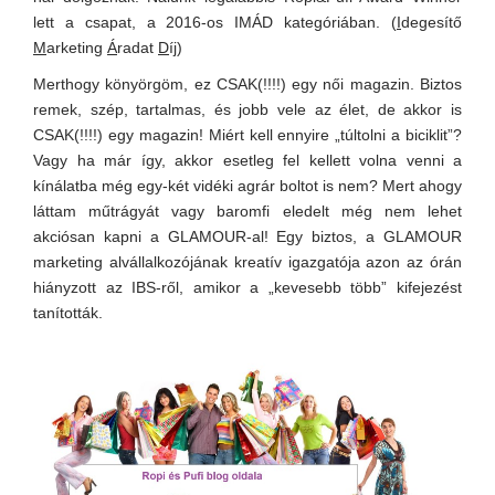
lett a csapat, a 2016-os IMÁD kategóriában. (
I
degesítő
M
arketing
Á
radat
D
íj)
Merthogy könyörgöm, ez CSAK(!!!!) egy női magazin. Biztos
remek, szép, tartalmas, és jobb vele az élet, de akkor is
CSAK(!!!!) egy magazin! Miért kell ennyire „túltolni a biciklit”?
Vagy ha már így, akkor esetleg fel kellett volna venni a
kínálatba még egy-két vidéki agrár boltot is nem? Mert ahogy
láttam műtrágyát vagy baromfi eledelt még nem lehet
akciósan kapni a GLAMOUR-al! Egy biztos, a GLAMOUR
marketing alvállalkozójának kreatív igazgatója azon az órán
hiányzott az IBS-ről, amikor a „kevesebb több” kifejezést
tanították.