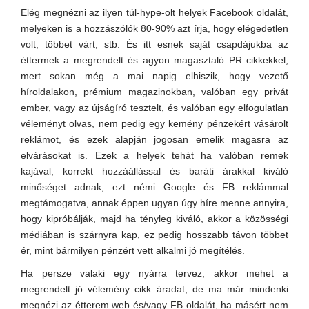
Elég megnézni az ilyen túl-hype-olt helyek Facebook oldalát,
melyeken is a hozzászólók 80-90% azt írja, hogy elégedetlen
volt, többet várt, stb. És itt esnek saját csapdájukba az
éttermek a megrendelt és agyon magasztaló PR cikkekkel,
mert sokan még a mai napig elhiszik, hogy vezető
híroldalakon, prémium magazinokban, valóban egy privát
ember, vagy az újságíró tesztelt, és valóban egy elfogulatlan
véleményt olvas, nem pedig egy kemény pénzekért vásárolt
reklámot, és ezek alapján jogosan emelik magasra az
elvárásokat is. Ezek a helyek tehát ha valóban remek
kajával, korrekt hozzáállással és baráti árakkal kiváló
minőséget adnak, ezt némi Google és FB reklámmal
megtámogatva, annak éppen ugyan úgy híre menne annyira,
hogy kipróbálják, majd ha tényleg kiváló, akkor a közösségi
médiában is szárnyra kap, ez pedig hosszabb távon többet
ér, mint bármilyen pénzért vett alkalmi jó megítélés.
Ha persze valaki egy nyárra tervez, akkor mehet a
megrendelt jó vélemény cikk áradat, de ma már mindenki
megnézi az étterem web és/vagy FB oldalát, ha másért nem