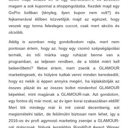
magam a sok kuponnal a shoppingolásba. Kezdek majd egy
GoPro boltban (tényleg, ilyen kupon nem volt?) és
fejkamerával élőben közvetítjük majd az egészet, hogy
veszek egy tonna felesleges cuccot, csak mert akciós és
olcsóbb.
Addig is azonban még gondolkodom rajta, mert nem
pontosan értem, hogy az, hogy egy csomó szépségápolási
termék, és női márka vagy ruházat benne van a
programban, az teljesen rendben, de a többit miért kell
beleerőltetni? Illetve értem, mert zsenik a GLAMOUR
marketingesek, és hülyére tudtak venni minden kereskedőt,
hogy ez nekik is éppen annyira megéri, ha kiplakátolják az
összes plázát és az összes boltot mindenhol GLAMOUR
képekkel, mint magának a GLAMOUR-nak. Azt gondolom,
egy fontos díj már most, az év igen korai szakaszában eldőlt!
Mert tök mindegy már ki mit csinál decemberig, ezt
megismételni talán, de felülmúlni biztosan nem lehet, így a
2016-os év profi agymosó marketing zsenijei a GLAMOUR-
nál dolgoznak. Nálunk legalábbis Ropi&Pufi Award Winner