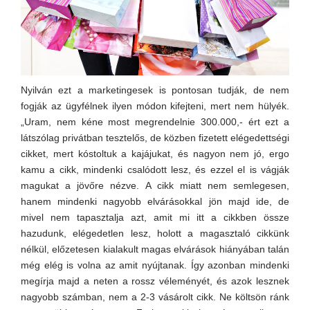
Nyilván ezt a marketingesek is pontosan tudják, de nem
fogják az ügyfélnek ilyen módon kifejteni, mert nem hülyék.
„Uram, nem kéne most megrendelnie 300.000,- ért ezt a
látszólag privátban tesztelős, de közben fizetett elégedettségi
cikket, mert kóstoltuk a kajájukat, és nagyon nem jó, ergo
kamu a cikk, mindenki csalódott lesz, és ezzel el is vágják
magukat a jövőre nézve. A cikk miatt nem semlegesen,
hanem mindenki nagyobb elvárásokkal jön majd ide, de
mivel nem tapasztalja azt, amit mi itt a cikkben össze
hazudunk, elégedetlen lesz, holott a magasztaló cikkünk
nélkül, előzetesen kialakult magas elvárások hiányában talán
még elég is volna az amit nyújtanak. Így azonban mindenki
megírja majd a neten a rossz véleményét, és azok lesznek
nagyobb számban, nem a 2-3 vásárolt cikk. Ne költsön ránk