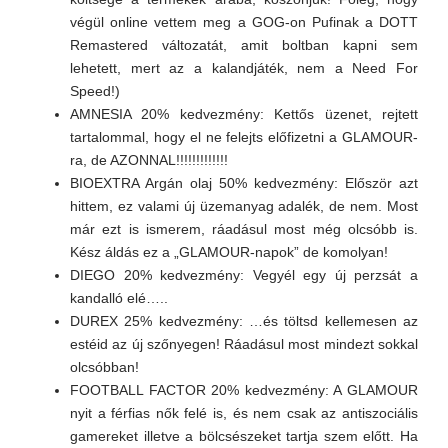
végül online vettem meg a GOG-on Pufinak a DOTT
Remastered változatát, amit boltban kapni sem
lehetett, mert az a kalandjáték, nem a Need For
Speed!)
AMNESIA 20% kedvezmény: Kettős üzenet, rejtett
tartalommal, hogy el ne felejts előfizetni a GLAMOUR-
ra, de AZONNAL!!!!!!!!!!!!!
BIOEXTRA Argán olaj 50% kedvezmény: Először azt
hittem, ez valami új üzemanyag adalék, de nem. Most
már ezt is ismerem, ráadásul most még olcsóbb is.
Kész áldás ez a „GLAMOUR-napok” de komolyan!
DIEGO 20% kedvezmény: Vegyél egy új perzsát a
kandalló elé…..
DUREX 25% kedvezmény: …és töltsd kellemesen az
estéid az új szőnyegen! Ráadásul most mindezt sokkal
olcsóbban!
FOOTBALL FACTOR 20% kedvezmény: A GLAMOUR
nyit a férfias nők felé is, és nem csak az antiszociális
gamereket illetve a bölcsészeket tartja szem előtt. Ha