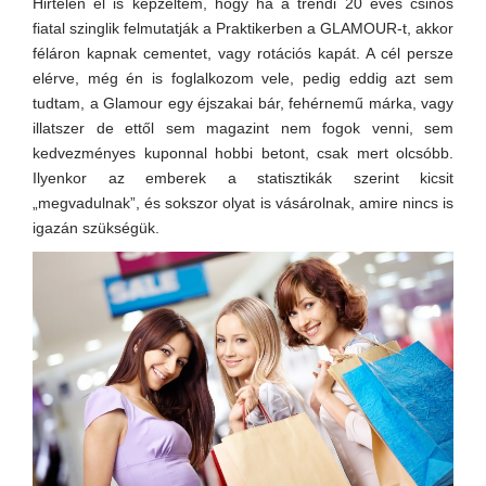
Hirtelen el is képzeltem, hogy ha a trendi 20 éves csinos
fiatal szinglik felmutatják a Praktikerben a GLAMOUR-t, akkor
féláron kapnak cementet, vagy rotációs kapát. A cél persze
elérve, még én is foglalkozom vele, pedig eddig azt sem
tudtam, a Glamour egy éjszakai bár, fehérnemű márka, vagy
illatszer de ettől sem magazint nem fogok venni, sem
kedvezményes kuponnal hobbi betont, csak mert olcsóbb.
Ilyenkor az emberek a statisztikák szerint kicsit
„megvadulnak”, és sokszor olyat is vásárolnak, amire nincs is
igazán szükségük.