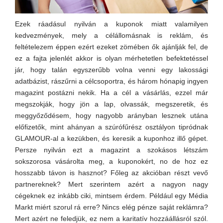
Ezek ráadásul nyilván a kuponok miatt valamilyen
kedvezmények, mely a célállomásnak is reklám, és
feltételezem éppen ezért ezeket zömében ők ajánlják fel, de
ez a fajta jelenlét akkor is olyan mérhetetlen befektetéssel
jár, hogy talán egyszerűbb volna venni egy lakossági
adatbázist, rászűrni a célcsoportra, és három hónapig ingyen
magazint postázni nekik. Ha a cél a vásárlás, ezzel már
megszokják, hogy jön a lap, olvassák, megszeretik, és
meggyőződésem, hogy nagyobb arányban lesznek utána
előfizetők, mint ahányan a szúrófűrész osztályon tipródnak
GLAMOUR-al a kezükben, és keresik a kuponhoz illő gépet.
Persze nyilván ezt a magazint a szokásos létszám
sokszorosa vásárolta meg, a kuponokért, no de hoz ez
hosszabb távon is hasznot? Főleg az akcióban részt vevő
partnereknek? Mert szerintem azért a nagyon nagy
cégeknek ez inkább ciki, mintsem érdem. Például egy Média
Markt miért szorul rá erre? Nincs elég pénze saját reklámra?
Mert azért ne feledjük, ez nem a karitatív hozzáállásról szól.