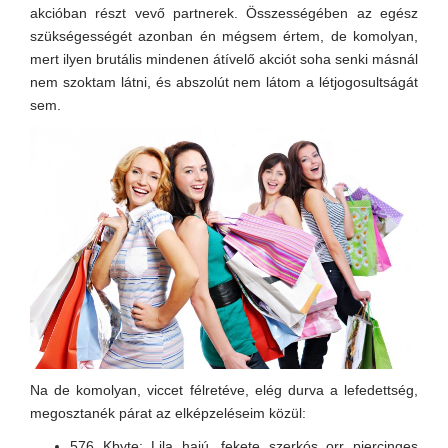
akcióban részt vevő partnerek. Összességében az egész
szükségességét azonban én mégsem értem, de komolyan,
mert ilyen brutális mindenen átívelő akciót soha senki másnál
nem szoktam látni, és abszolút nem látom a létjogosultságát
sem.
Na de komolyan, viccet félretéve, elég durva a lefedettség,
megosztanék párat az elképzeléseim közül:
576 Kbyte: Lila hajú, fekete szerkós orr piercinges