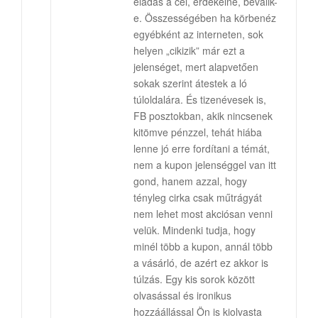
eladás a cél, érdekelne, beválik-
e. Összességében ha körbenéz
egyébként az interneten, sok
helyen „cikizik” már ezt a
jelenséget, mert alapvetően
sokak szerint átestek a ló
túloldalára. És tizenévesek is,
FB posztokban, akik nincsenek
kitömve pénzzel, tehát hiába
lenne jó erre fordítani a témát,
nem a kupon jelenséggel van itt
gond, hanem azzal, hogy
tényleg cirka csak műtrágyát
nem lehet most akciósan venni
velük. Mindenki tudja, hogy
minél több a kupon, annál több
a vásárló, de azért ez akkor is
túlzás. Egy kis sorok között
olvasással és ironikus
hozzáállással Ön is kiolvasta