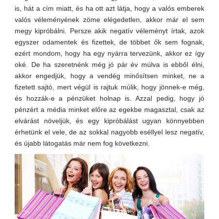
is, hát a cím miatt, és ha ott azt látja, hogy a valós emberek
valós véleményének zöme elégedetlen, akkor már el sem
megy kipróbálni. Persze akik negatív véleményt írtak, azok
egyszer odamentek és fizettek, de többet ők sem fognak,
ezért mondom, hogy ha egy nyárra tervezünk, akkor ez így
oké. De ha szeretnénk még jó pár év múlva is ebből élni,
akkor engedjük, hogy a vendég minősítsen minket, ne a
fizetett sajtó, mert végül is rajtuk múlik, hogy jönnek-e még,
és hozzák-e a pénzüket holnap is. Azzal pedig, hogy jó
pénzért a média minket előre az egekbe magasztal, csak az
elvárást növeljük, és egy kipróbálást ugyan könnyebben
érhetünk el vele, de az sokkal nagyobb eséllyel lesz negatív,
és újabb látogatás már nem fog következni.