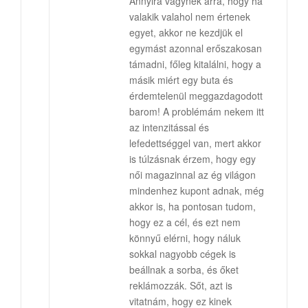
Annyira vágynék arra, hogy ha
valakik valahol nem értenek
egyet, akkor ne kezdjük el
egymást azonnal erőszakosan
támadni, főleg kitalálni, hogy a
másik miért egy buta és
érdemtelenül meggazdagodott
barom! A problémám nekem itt
az intenzitással és
lefedettséggel van, mert akkor
is túlzásnak érzem, hogy egy
női magazinnal az ég világon
mindenhez kupont adnak, még
akkor is, ha pontosan tudom,
hogy ez a cél, és ezt nem
könnyű elérni, hogy náluk
sokkal nagyobb cégek is
beállnak a sorba, és őket
reklámozzák. Sőt, azt is
vitatnám, hogy ez kinek