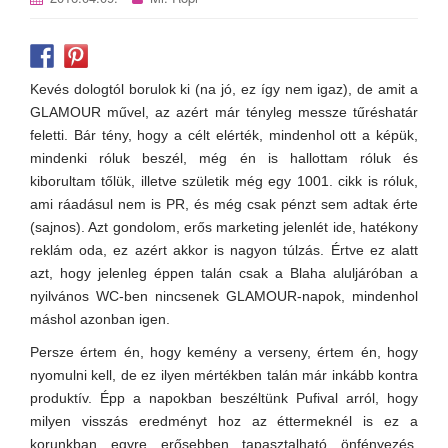
Kevés dologtól borulok ki (na jó, ez így nem igaz), de amit a
GLAMOUR művel, az azért már tényleg messze tűréshatár
feletti. Bár tény, hogy a célt elérték, mindenhol ott a képük,
mindenki róluk beszél, még én is hallottam róluk és
kiborultam tőlük, illetve születik még egy 1001. cikk is róluk,
ami ráadásul nem is PR, és még csak pénzt sem adtak érte
(sajnos). Azt gondolom, erős marketing jelenlét ide, hatékony
reklám oda, ez azért akkor is nagyon túlzás. Értve ez alatt
azt, hogy jelenleg éppen talán csak a Blaha aluljáróban a
nyilvános WC-ben nincsenek GLAMOUR-napok, mindenhol
máshol azonban igen.
Persze értem én, hogy kemény a verseny, értem én, hogy
nyomulni kell, de ez ilyen mértékben talán már inkább kontra
produktív. Épp a napokban beszéltünk Pufival arról, hogy
milyen visszás eredményt hoz az éttermeknél is ez a
korunkban egyre erősebben tapasztalható önfényezés.