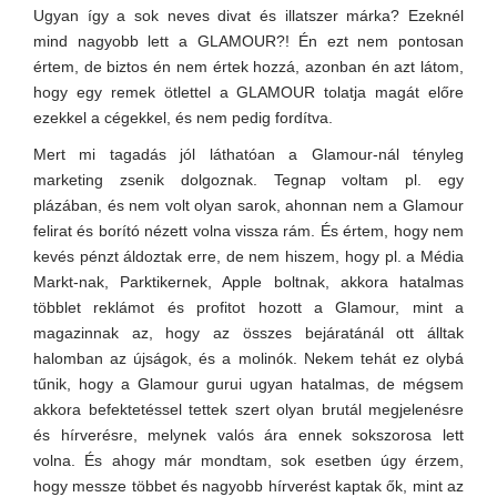
Ugyan így a sok neves divat és illatszer márka? Ezeknél
mind nagyobb lett a GLAMOUR?! Én ezt nem pontosan
értem, de biztos én nem értek hozzá, azonban én azt látom,
hogy egy remek ötlettel a GLAMOUR tolatja magát előre
ezekkel a cégekkel, és nem pedig fordítva.
Mert mi tagadás jól láthatóan a Glamour-nál tényleg
marketing zsenik dolgoznak. Tegnap voltam pl. egy
plázában, és nem volt olyan sarok, ahonnan nem a Glamour
felirat és borító nézett volna vissza rám. És értem, hogy nem
kevés pénzt áldoztak erre, de nem hiszem, hogy pl. a Média
Markt-nak, Parktikernek, Apple boltnak, akkora hatalmas
többlet reklámot és profitot hozott a Glamour, mint a
magazinnak az, hogy az összes bejáratánál ott álltak
halomban az újságok, és a molinók. Nekem tehát ez olybá
tűnik, hogy a Glamour gurui ugyan hatalmas, de mégsem
akkora befektetéssel tettek szert olyan brutál megjelenésre
és hírverésre, melynek valós ára ennek sokszorosa lett
volna. És ahogy már mondtam, sok esetben úgy érzem,
hogy messze többet és nagyobb hírverést kaptak ők, mint az