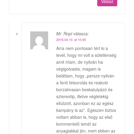
Válasz
Mr. Ropi
válasza:
2016.04.10. at 10:45
Arra nem pontosan tért ki a
levél, hogy mi volt a sületlenség
amit írtam, de nyilván ha
végigolvasta, magam is
beláttam, hogy „persze nyilván
a fenti felsorolás és reakció
borzalmasan beskatulyázó és
sztereotip, illetve végletekig
eltúlzott, azonban ez az egész
kampány is az”. Egészen biztos
voltam abban is, hogy az első
kommentelő ismét az
anyagiakkal jön, mert ebben az