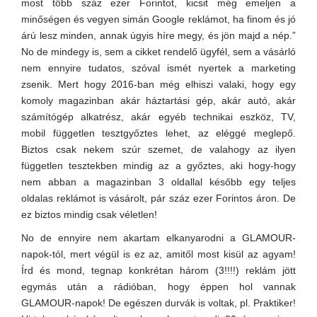
most több száz ezer Forintot, kicsit még emeljen a
minőségen és vegyen simán Google reklámot, ha finom és jó
árú lesz minden, annak úgyis híre megy, és jön majd a nép.”
No de mindegy is, sem a cikket rendelő ügyfél, sem a vásárló
nem ennyire tudatos, szóval ismét nyertek a marketing
zsenik. Mert hogy 2016-ban még elhiszi valaki, hogy egy
komoly magazinban akár háztartási gép, akár autó, akár
számítógép alkatrész, akár egyéb technikai eszköz, TV,
mobil független tesztgyőztes lehet, az eléggé meglepő.
Biztos csak nekem szúr szemet, de valahogy az ilyen
független tesztekben mindig az a győztes, aki hogy-hogy
nem abban a magazinban 3 oldallal később egy teljes
oldalas reklámot is vásárolt, pár száz ezer Forintos áron. De
ez biztos mindig csak véletlen!
No de ennyire nem akartam elkanyarodni a GLAMOUR-
napok-tól, mert végül is ez az, amitől most kisül az agyam!
Írd és mond, tegnap konkrétan három (3!!!!) reklám jött
egymás után a rádióban, hogy éppen hol vannak
GLAMOUR-napok! De egészen durvák is voltak, pl. Praktiker!