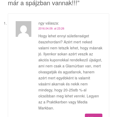
már a spájzban vannak!!!
”
ngy
válasza:
2016.04.09. at 23:26
Hogy lehet ennyi sületlenséget
összehordani? Azért mert neked
valami nem tetszik lehet, hogy másnak
jó. Ilyenkor sokan azért veszik az
akciós kuponokkal rendelkező újságot,
ami nem csak a Glamúrban van, mert
olvasgatják és agyatlanok, hanem
azért mert egyébként is valamit
vásárni akarnak és nekik nem
mindegy, hogy 20-25stb %-al
olcsóbban meg lehet vennki. Legyen
az a Praktikerben vagy Media
Markban.