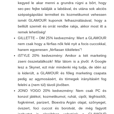
kegyed le akar menni a grundra rúgni a bőrt, hogy
sec-pec fejbe találják a labdával, és utána sok akciós
szépségápolási terméket és kozmetikumot vehessen
ismét GLAMOUR kuponok felhasználásával, hogy a
belilúlt szemét és orrát rendbe rakja, akkor most itt a
remek lehetőség!
GILLETTE – DM 25% kedvezmény: Mert a GLAMOUR
nem csak hogy a férfias nők felé nyit a focis cuccokkal,
hanem egyenesen „férfiasan tökéletes”!
iSTYLE 20% kedvezmény: Amikor a két marketing
zseni összetalálkozik! Már látom is a jövőt: A Google
lesz a Skynet, ezt már mindenki rég tudja, de idén az
is kiderült, a GLAMOUR és főleg marketing csapata
pedig az agymosásért, és tömegek irányításért fog
felelni a (nem túl) távoli jövőben.
JONO YOGO 20% kedvezmény: Nem csak PC és
konzol játékot, kozmetikumot, ruhát, cipőt, légfrissítőt,
fogkrémet, parizert, Bioextra Argán olajat, szőnyeget,
óvszert, foci cuccot és borotvát, de még fagyott