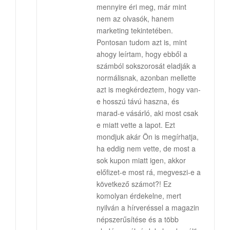
mennyire éri meg, már mint
nem az olvasók, hanem
marketing tekintetében.
Pontosan tudom azt is, mint
ahogy leírtam, hogy ebből a
számból sokszorosát eladják a
normálisnak, azonban mellette
azt is megkérdeztem, hogy van-
e hosszú távú haszna, és
marad-e vásárló, aki most csak
e miatt vette a lapot. Ezt
mondjuk akár Ön is megírhatja,
ha eddig nem vette, de most a
sok kupon miatt igen, akkor
előfizet-e most rá, megveszi-e a
következő számot?! Ez
komolyan érdekelne, mert
nyilván a hírveréssel a magazin
népszerűsítése és a több