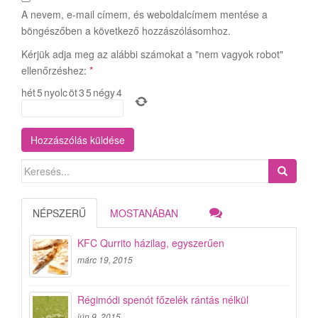
A nevem, e-mail címem, és weboldalcímem mentése a
böngészőben a következő hozzászólásomhoz.
Kérjük adja meg az alábbi számokat a "nem vagyok robot"
ellenőrzéshez:
*
hét
5
nyolc
öt
3
5
négy
4
Search
for:
NÉPSZERŰ
MOSTANÁBAN
KFC Qurrito házilag, egyszerűen
márc 19, 2015
Régimódi spenót főzelék rántás nélkül
jún 9, 2015