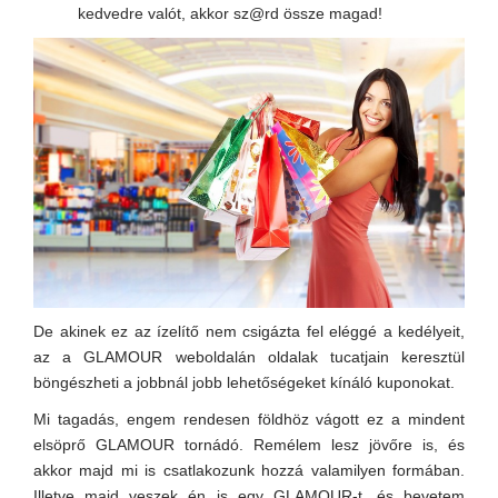
kedvedre valót, akkor sz@rd össze magad!
De akinek ez az ízelítő nem csigázta fel eléggé a kedélyeit,
az a GLAMOUR weboldalán oldalak tucatjain keresztül
böngészheti a jobbnál jobb lehetőségeket kínáló kuponokat.
Mi tagadás, engem rendesen földhöz vágott ez a mindent
elsöprő GLAMOUR tornádó. Remélem lesz jövőre is, és
akkor majd mi is csatlakozunk hozzá valamilyen formában.
Illetve majd veszek én is egy GLAMOUR-t, és bevetem