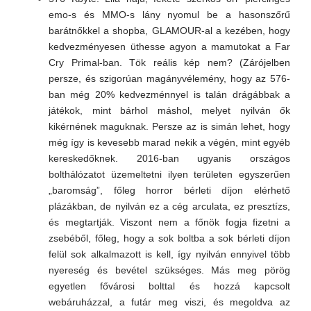
emo-s és MMO-s lány nyomul be a hasonszőrű
barátnőkkel a shopba, GLAMOUR-al a kezében, hogy
kedvezményesen üthesse agyon a mamutokat a Far
Cry Primal-ban. Tök reális kép nem? (Zárójelben
persze, és szigorúan magányvélemény, hogy az 576-
ban még 20% kedvezménnyel is talán drágábbak a
játékok, mint bárhol máshol, melyet nyilván ők
kikérnének maguknak. Persze az is simán lehet, hogy
még így is kevesebb marad nekik a végén, mint egyéb
kereskedőknek. 2016-ban ugyanis országos
bolthálózatot üzemeltetni ilyen területen egyszerűen
„baromság”, főleg horror bérleti díjon elérhető
plázákban, de nyilván ez a cég arculata, ez presztízs,
és megtartják. Viszont nem a főnök fogja fizetni a
zsebéből, főleg, hogy a sok boltba a sok bérleti díjon
felül sok alkalmazott is kell, így nyilván ennyivel több
nyereség és bevétel szükséges. Más meg pörög
egyetlen fővárosi bolttal és hozzá kapcsolt
webáruházzal, a futár meg viszi, és megoldva az