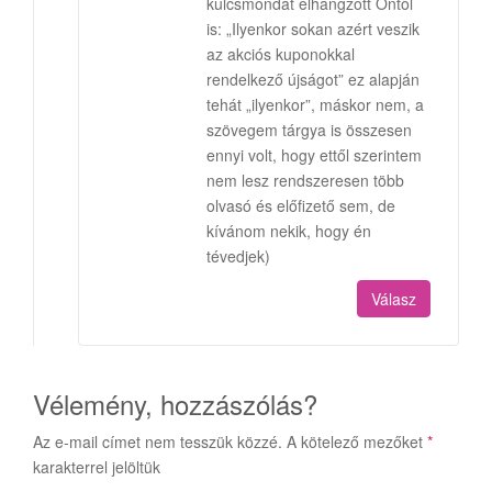
kulcsmondat elhangzott Öntől
is: „Ilyenkor sokan azért veszik
az akciós kuponokkal
rendelkező újságot” ez alapján
tehát „ilyenkor”, máskor nem, a
szövegem tárgya is összesen
ennyi volt, hogy ettől szerintem
nem lesz rendszeresen több
olvasó és előfizető sem, de
kívánom nekik, hogy én
tévedjek)
Válasz
Vélemény, hozzászólás?
Az e-mail címet nem tesszük közzé.
A kötelező mezőket
*
karakterrel jelöltük