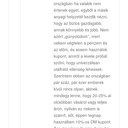
országban ha valakik nem
értenek egyet, egyből a másik
anyagi helyzetét kezdik nézni,
hogy az biztos gazdagabb,
annak könnyebb és jobb. Nem
azért „gúnyolódom”, mert
nekem végtelen a pénzem és
az időm, és sosem használok
kupont, amiről a levele próbál
szólni, hogy univerzálisan
utálható ellenség lehessek.
Szerintem ebben az országban
pár száz, pár ezer emberek
kívül nincs olyan, akinek
mindegy lenne, hogy 20-25%-al
olcsóbban vásárol vagy teljes
áron, nyilván ez nekem is
számít, sőt, éppen tegnap
használtam 10%-os DM kupont.