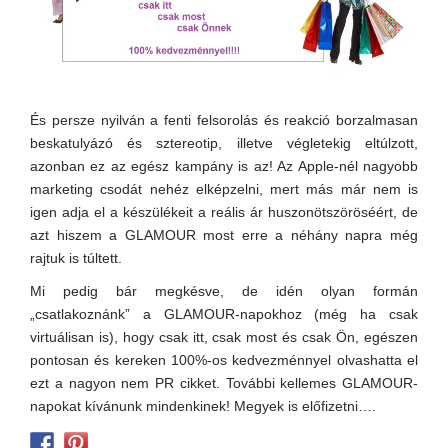
És persze nyilván a fenti felsorolás és reakció borzalmasan
beskatulyázó és sztereotip, illetve végletekig eltúlzott,
azonban ez az egész kampány is az! Az Apple-nél nagyobb
marketing csodát nehéz elképzelni, mert más már nem is
igen adja el a készülékeit a reális ár huszonötszöröséért, de
azt hiszem a GLAMOUR most erre a néhány napra még
rajtuk is túltett.
Mi pedig bár megkésve, de idén olyan formán
„csatlakoznánk” a GLAMOUR-napokhoz (még ha csak
virtuálisan is), hogy csak itt, csak most és csak Ön, egészen
pontosan és kereken 100%-os kedvezménnyel olvashatta el
ezt a nagyon nem PR cikket. További kellemes GLAMOUR-
napokat kívánunk mindenkinek! Megyek is előfizetni….