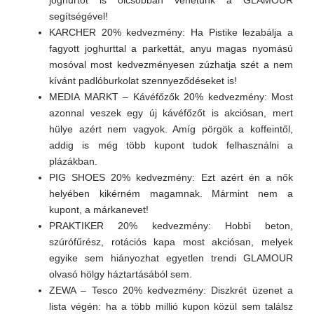
joghurtot is olcsóbban vehetünk a GLAMOUR
segítségével!
KARCHER 20% kedvezmény: Ha Pistike lezabálja a
fagyott joghurttal a parkettát, anyu magas nyomású
mosóval most kedvezményesen zúzhatja szét a nem
kívánt padlóburkolat szennyeződéseket is!
MEDIA MARKT – Kávéfőzők 20% kedvezmény: Most
azonnal veszek egy új kávéfőzőt is akciósan, mert
hülye azért nem vagyok. Amíg pörgök a koffeintől,
addig is még több kupont tudok felhasználni a
plázákban.
PIG SHOES 20% kedvezmény: Ezt azért én a nők
helyében kikérném magamnak. Mármint nem a
kupont, a márkanevet!
PRAKTIKER 20% kedvezmény: Hobbi beton,
szúrófűrész, rotációs kapa most akciósan, melyek
egyike sem hiányozhat egyetlen trendi GLAMOUR
olvasó hölgy háztartásából sem.
ZEWA – Tesco 20% kedvezmény: Diszkrét üzenet a
lista végén: ha a több millió kupon közül sem találsz