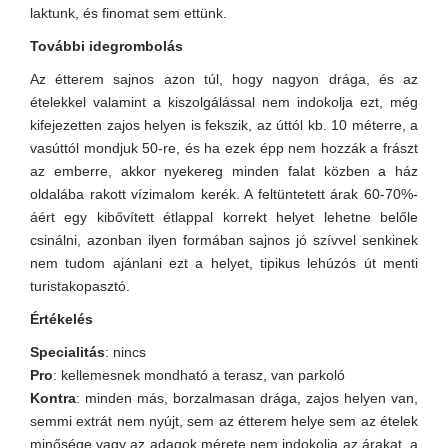
laktunk, és finomat sem ettünk.
További idegrombolás
Az étterem sajnos azon túl, hogy nagyon drága, és az
ételekkel valamint a kiszolgálással nem indokolja ezt, még
kifejezetten zajos helyen is fekszik, az úttól kb. 10 méterre, a
vasúttól mondjuk 50-re, és ha ezek épp nem hozzák a frászt
az emberre, akkor nyekereg minden falat közben a ház
oldalába rakott vízimalom kerék. A feltüntetett árak 60-70%-
áért egy kibővített étlappal korrekt helyet lehetne belőle
csinálni, azonban ilyen formában sajnos jó szívvel senkinek
nem tudom ajánlani ezt a helyet, tipikus lehúzós út menti
turistakopasztó.
Értékelés
Specialitás
: nincs
Pro
: kellemesnek mondható a terasz, van parkoló
Kontra
: minden más, borzalmasan drága, zajos helyen van,
semmi extrát nem nyújt, sem az étterem helye sem az ételek
minősége vagy az adagok mérete nem indokolja az árakat, a