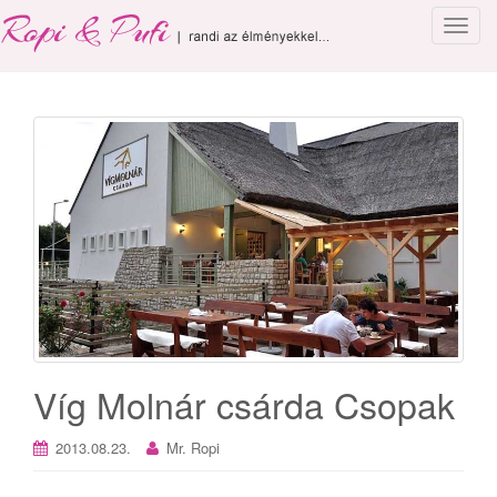
T
o
g
g
l
e
n
a
v
i
g
a
t
i
o
Víg Molnár csárda Csopak
n
2013.08.23.
Mr. Ropi