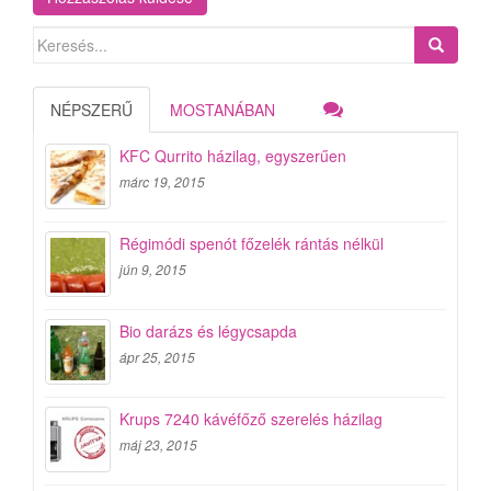
Search
for:
NÉPSZERŰ
MOSTANÁBAN
KFC Qurrito házilag, egyszerűen
márc 19, 2015
Régimódi spenót főzelék rántás nélkül
jún 9, 2015
Bio darázs és légycsapda
ápr 25, 2015
Krups 7240 kávéfőző szerelés házilag
máj 23, 2015