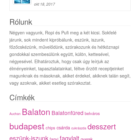
okt 18, 2017
Rólunk
Négyen vagyunk, Ropi és Pufi meg a két kicsi. Sokfelé
járunk, sok mindent kipróbálunk, eszünk, iszunk,
főzőcskézünk, művelődünk, szórakozunk és hétköznapi
gondokkal szembesülünk együtt, külön, kettesével,
négyesével. Elhatároztuk, hogy csak úgy leírjuk az
élményeinket, tapasztalatainkat, féltve őrzött receptjeinket
magunknak és másoknak, akiket érdekel, akiknek talán segít,
vagy azoknak, akiket esetleg szórakoztat.
Címkék
Balaton
Balatonfüred
belváros
Auchan
budapest
desszert
csárda
chips
cukrászda
eszünk-iszunk
fagylalt
fagyi
gyerek