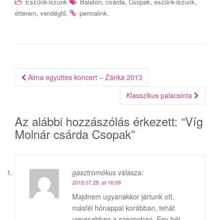
,
,
,
,
Eszünk-iszunk
Balaton
csárda
Csopak
eszünk-iszunk
,
.
.
étterem
vendéglő
permalink
Bejegyzés
Alma együttes koncert – Zánka 2013
navigáció
Klasszikus palacsinta
Az alábbi hozzászólás érkezett: “
Víg
Molnár csárda Csopak
”
gasztromókus
válasza:
2015.07.29. at 16:09
Majdnem ugyanakkor jártunk ott,
másfél hónappal korábban, tehát
ugyanabban a szezonban. Egy hét