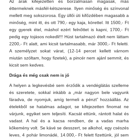
Az árak kifejezetten és borzalmasan magasak, más
éttermeknek másfél-kétszerese. Ilyen minőség és színvonal
mellett meg sokszorosa. Egy üllői úti kifőzdében magasabb a
minőség, mint itt, és ott 790,- egy kaja, körettel. Itt 1500,- Ft
egy gyerek étel, máshol ezért felnőttet is kapni, 1700,- Ft
pedig egy tojásos nokedli!!! Húst tartalmazó ételt nem láttam
2200,- Ft alatt, ami kicsit tartalmasabb, már 3000,- Ft feletti.
A személyzet sokat várat, (12-14 percet kellett várnom
miután szóltam, hogy fizetek), a pincér nem ajánl semmit, és
kicsit sem kedves.
Drága és még csak nem is jó
A helyen a legkevésbé sem érződik a vendéglátás szelleme
és szeretete, sokkal inkább a „már nagyon bele vagyunk
fáradva, de nyomjuk, amíg termeli a pénzt” hozzáállás. Az
ételekből se hatalmas adagot, se kifejezetten finomat ne
várjunk, egyiket sem teljesíti. Kacsát ettünk, rántott halat és
vadast. A hal és a kacsa rendben, de a vadas marha
kőkemény volt. Se kávé se desszert, se alkohol, egy csészés
leves, 4 pohár limonádé, 14.000,- Ft felett fizettünk, jól sem