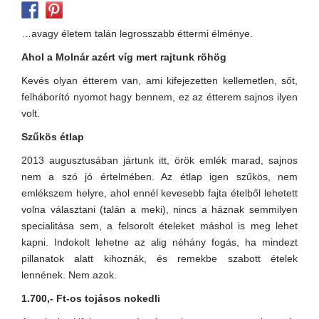
…avagy életem talán legrosszabb éttermi élménye.
Ahol a Molnár azért víg mert rajtunk röhög
Kevés olyan étterem van, ami kifejezetten kellemetlen, sőt,
felháborító nyomot hagy bennem, ez az étterem sajnos ilyen
volt.
Szűkös étlap
2013 augusztusában jártunk itt, örök emlék marad, sajnos
nem a szó jó értelmében. Az étlap igen szűkös, nem
emlékszem helyre, ahol ennél kevesebb fajta ételből lehetett
volna választani (talán a meki), nincs a háznak semmilyen
specialitása sem, a felsorolt ételeket máshol is meg lehet
kapni. Indokolt lehetne az alig néhány fogás, ha mindezt
pillanatok alatt kihoznák, és remekbe szabott ételek
lennének. Nem azok.
1.700,- Ft-os tojásos nokedli