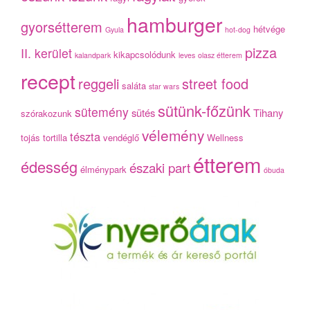
hamburger
gyorsétterem
hétvége
Gyula
hot-dog
pizza
II. kerület
kikapcsolódunk
kalandpark
leves
olasz étterem
recept
reggeli
street food
saláta
star wars
sütünk-főzünk
sütemény
sütés
Tihany
szórakozunk
vélemény
tészta
tojás
tortilla
vendéglő
Wellness
étterem
édesség
északi part
élménypark
óbuda