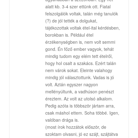
alatt kb. 3-4 szer ettünk ott. Fiatal
felszolgálók voltak, talán még tanulók
(?) de jól tették a dolgukat,
tájékozottak voltak étel-ital kérdésben,
borokban is. Például étel
érzékenységben is, nem volt semmi
gond. Én főző ember vagyok, tehát
mindig tudom egy elém tett ételről,
hogy hol csalt a szakács. Ezért talán
nem várok sokat. Eleinte valahogy
mindig jól választottunk. Vadas is jó
volt. Aztán egyszer nagyon
mellényúltunk, a vadhúson penészt
éreztem. Az volt az utolsó alkalom.
Pedig azóta is többször jártam arra,
csak máshol ettem. Soha többé. Igen,
valóban drága is.
(most írok hozzátok először, de
szoktam olvasni, jó ez szájt, szájtátva