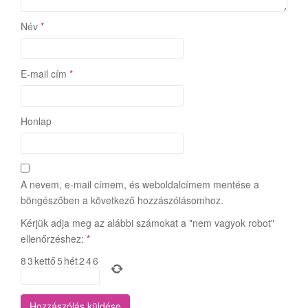
Név
*
E-mail cím
*
Honlap
A nevem, e-mail címem, és weboldalcímem mentése a
böngészőben a következő hozzászólásomhoz.
Kérjük adja meg az alábbi számokat a "nem vagyok robot"
ellenőrzéshez:
*
8
3
kettő
5
hét
2
4
6