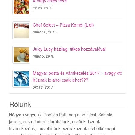
A nagy chips teszt
júl 23, 2015
Chef Select – Pizza Kombi (Lidl)
márc 10, 2015
Juicy Lucy házilag, titkos hozzávalóval
márc 5, 2016
Magyar posta és vámkezelés 2017 – avagy ott
húznak le ahol csak lehet???
okt 18, 2017
Rólunk
Négyen vagyunk, Ropi és Pufi meg a két kicsi. Sokfelé
járunk, sok mindent kipróbálunk, eszünk, iszunk,
főzőcskézünk, művelődünk, szórakozunk és hétköznapi