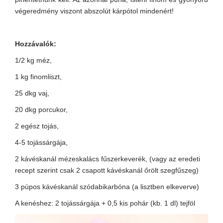
végeredmény viszont abszolút kárpótol mindenért!
Hozzávalók:
1/2 kg méz,
1 kg finomliszt,
25 dkg vaj,
20 dkg porcukor,
2 egész tojás,
4-5 tojássárgája,
2 kávéskanál mézeskalács fűszerkeverék, (vagy az eredeti
recept szerint csak 2 csapott kávéskanál őrölt szegfűszeg)
3 púpos kávéskanál szódabikarbóna (a lisztben elkeverve)
A kenéshez: 2 tojássárgája + 0,5 kis pohár (kb. 1 dl) tejföl