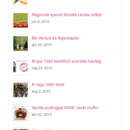
Régimódi spenót főzelék rántás nélkül
jún 9, 2015
Bio darázs és légycsapda
ápr 25, 2015
Krups 7240 kávéfőző szerelés házilag
máj 23, 2015
A nagy cider teszt
aug 2, 2015
Vanília pudinggal töltött, csoki muffin
ápr 23, 2015