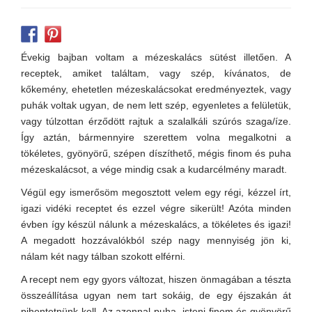
Évekig bajban voltam a mézeskalács sütést illetően. A
receptek, amiket találtam, vagy szép, kívánatos, de
kőkemény, ehetetlen mézeskalácsokat eredményeztek, vagy
puhák voltak ugyan, de nem lett szép, egyenletes a felületük,
vagy túlzottan érződött rajtuk a szalalkáli szúrós szaga/íze.
Így aztán, bármennyire szerettem volna megalkotni a
tökéletes, gyönyörű, szépen díszíthető, mégis finom és puha
mézeskalácsot, a vége mindig csak a kudarcélmény maradt.
Végül egy ismerősöm megosztott velem egy régi, kézzel írt,
igazi vidéki receptet és ezzel végre sikerült! Azóta minden
évben így készül nálunk a mézeskalács, a tökéletes és igazi!
A megadott hozzávalókból szép nagy mennyiség jön ki,
nálam két nagy tálban szokott elférni.
A recept nem egy gyors változat, hiszen önmagában a tészta
összeállítása ugyan nem tart sokáig, de egy éjszakán át
pihentetnünk kell. Az azonnal puha, isteni finom és gyönyörű