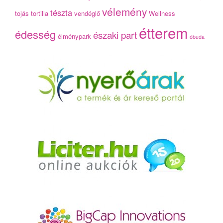
vélemény
tészta
tojás
tortilla
vendéglő
Wellness
étterem
édesség
északi part
élménypark
óbuda