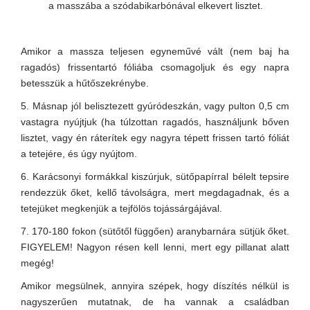
a masszába a szódabikarbónával elkevert lisztet.
Amikor a massza teljesen egyneművé vált (nem baj ha
ragadós) frissentartó fóliába csomagoljuk és egy napra
betesszük a hűtőszekrénybe.
5. Másnap jól belisztezett gyúródeszkán, vagy pulton 0,5 cm
vastagra nyújtjuk (ha túlzottan ragadós, használjunk bőven
lisztet, vagy én ráterítek egy nagyra tépett frissen tartó fóliát
a tetejére, és úgy nyújtom.
6. Karácsonyi formákkal kiszúrjuk, sütőpapírral bélelt tepsire
rendezzük őket, kellő távolságra, mert megdagadnak, és a
tetejüket megkenjük a tejfölös tojássárgájával.
7. 170-180 fokon (sütőtől függően) aranybarnára sütjük őket.
FIGYELEM! Nagyon résen kell lenni, mert egy pillanat alatt
megég!
Amikor megsülnek, annyira szépek, hogy díszítés nélkül is
nagyszerűen mutatnak, de ha vannak a családban