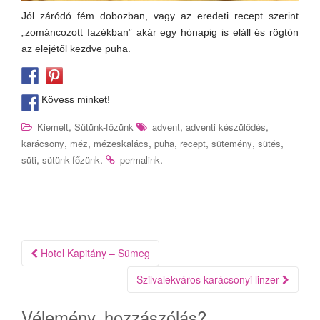
Jól záródó fém dobozban, vagy az eredeti recept szerint
„zománcozott fazékban” akár egy hónapig is eláll és rögtön
az elejétől kezdve puha.
Kövess minket!
,
,
,
Kiemelt
Sütünk-főzünk
advent
adventi készülődés
,
,
,
,
,
,
,
karácsony
méz
mézeskalács
puha
recept
sütemény
sütés
,
.
.
süti
sütünk-főzünk
permalink
Bejegyzés
Hotel Kapitány – Sümeg
navigáció
Szilvalekváros karácsonyi linzer
Vélemény, hozzászólás?