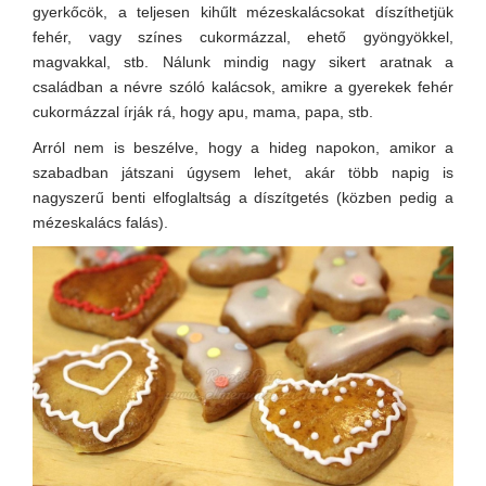
gyerkőcök, a teljesen kihűlt mézeskalácsokat díszíthetjük
fehér, vagy színes cukormázzal, ehető gyöngyökkel,
magvakkal, stb. Nálunk mindig nagy sikert aratnak a
családban a névre szóló kalácsok, amikre a gyerekek fehér
cukormázzal írják rá, hogy apu, mama, papa, stb.
Arról nem is beszélve, hogy a hideg napokon, amikor a
szabadban játszani úgysem lehet, akár több napig is
nagyszerű benti elfoglaltság a díszítgetés (közben pedig a
mézeskalács falás).