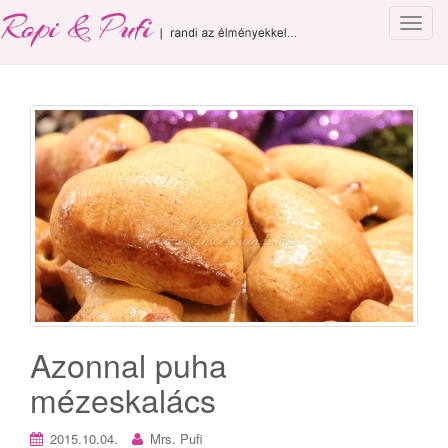
T
o
g
g
l
e
n
a
v
i
g
a
t
i
o
Azonnal puha
n
mézeskalács
2015.10.04.
Mrs. Pufi