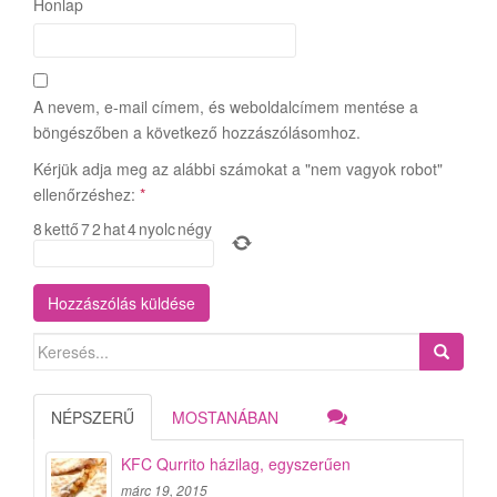
Honlap
A nevem, e-mail címem, és weboldalcímem mentése a
böngészőben a következő hozzászólásomhoz.
Kérjük adja meg az alábbi számokat a "nem vagyok robot"
ellenőrzéshez:
*
8
kettő
7
2
hat
4
nyolc
négy
Search
for:
NÉPSZERŰ
MOSTANÁBAN
KFC Qurrito házilag, egyszerűen
márc 19, 2015