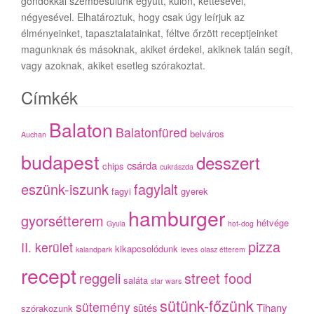
gondokkal szembesülünk együtt, külön, kettesével,
négyesével. Elhatároztuk, hogy csak úgy leírjuk az
élményeinket, tapasztalatainkat, féltve őrzött receptjeinket
magunknak és másoknak, akiket érdekel, akiknek talán segít,
vagy azoknak, akiket esetleg szórakoztat.
Címkék
Balaton
Balatonfüred
belváros
Auchan
budapest
desszert
csárda
chips
cukrászda
eszünk-iszunk
fagylalt
fagyi
gyerek
hamburger
gyorsétterem
hétvége
Gyula
hot-dog
pizza
II. kerület
kikapcsolódunk
kalandpark
leves
olasz étterem
recept
reggeli
street food
saláta
star wars
sütünk-főzünk
sütemény
sütés
Tihany
szórakozunk