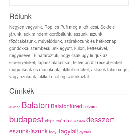
Rólunk
Négyen vagyunk, Ropi és Pufi meg a két kicsi. Sokfelé
járunk, sok mindent kipróbálunk, eszünk, iszunk,
főzőcskézünk, művelődünk, szórakozunk és hétköznapi
gondokkal szembesülünk együtt, külön, kettesével,
négyesével. Elhatároztuk, hogy csak úgy leírjuk az
élményeinket, tapasztalatainkat, féltve őrzött receptjeinket
magunknak és másoknak, akiket érdekel, akiknek talán segít,
vagy azoknak, akiket esetleg szórakoztat.
Címkék
Balaton
Balatonfüred
belváros
Auchan
budapest
desszert
csárda
chips
cukrászda
eszünk-iszunk
fagylalt
fagyi
gyerek