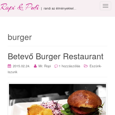
T
o
g
g
l
burger
e
n
a
Betevő Burger Restaurant
v
i
g
2015.02.24.
Mr. Ropi
1 hozzászólás
Eszünk-
a
iszunk
t
i
o
n