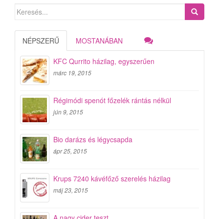
Search
for:
NÉPSZERŰ
MOSTANÁBAN
KFC Qurrito házilag, egyszerűen
márc 19, 2015
Régimódi spenót főzelék rántás nélkül
jún 9, 2015
Bio darázs és légycsapda
ápr 25, 2015
Krups 7240 kávéfőző szerelés házilag
máj 23, 2015
A nagy cider teszt