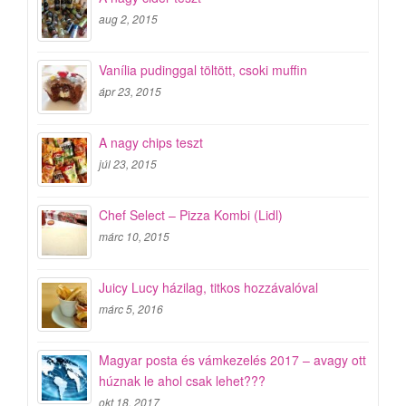
aug 2, 2015
Vanília pudinggal töltött, csoki muffin
ápr 23, 2015
A nagy chips teszt
júl 23, 2015
Chef Select – Pizza Kombi (Lidl)
márc 10, 2015
Juicy Lucy házilag, titkos hozzávalóval
márc 5, 2016
Magyar posta és vámkezelés 2017 – avagy ott
húznak le ahol csak lehet???
okt 18, 2017