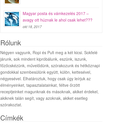
Magyar posta és vámkezelés 2017 –
avagy ott húznak le ahol csak lehet???
okt 18, 2017
Rólunk
Négyen vagyunk, Ropi és Pufi meg a két kicsi. Sokfelé
járunk, sok mindent kipróbálunk, eszünk, iszunk,
főzőcskézünk, művelődünk, szórakozunk és hétköznapi
gondokkal szembesülünk együtt, külön, kettesével,
négyesével. Elhatároztuk, hogy csak úgy leírjuk az
élményeinket, tapasztalatainkat, féltve őrzött
receptjeinket magunknak és másoknak, akiket érdekel,
akiknek talán segít, vagy azoknak, akiket esetleg
szórakoztat.
Címkék