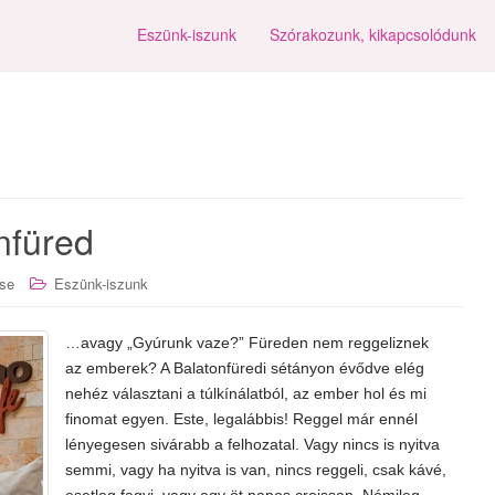
Eszünk-iszunk
Szórakozunk, kikapcsolódunk
nfüred
se
Eszünk-iszunk
…avagy „Gyúrunk vaze?” Füreden nem reggeliznek
az emberek? A Balatonfüredi sétányon évődve elég
nehéz választani a túlkínálatból, az ember hol és mi
finomat egyen. Este, legalábbis! Reggel már ennél
lényegesen sivárabb a felhozatal. Vagy nincs is nyitva
semmi, vagy ha nyitva is van, nincs reggeli, csak kávé,