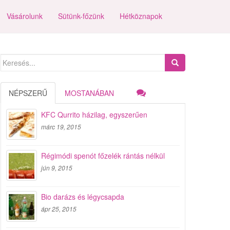
Vásárolunk
Sütünk-főzünk
Hétköznapok
Search
for:
NÉPSZERŰ
MOSTANÁBAN
KFC Qurrito házilag, egyszerűen
márc 19, 2015
Régimódi spenót főzelék rántás nélkül
jún 9, 2015
Bio darázs és légycsapda
ápr 25, 2015