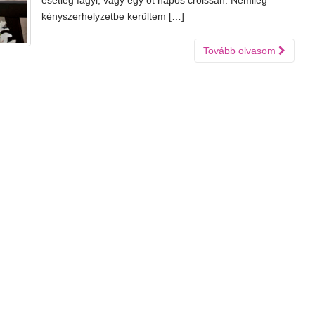
esetleg fagyi, vagy egy öt napos croissan. Némileg
kényszerhelyzetbe kerültem […]
Tovább olvasom