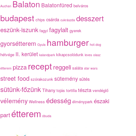
Balaton
Balatonfüred
belváros
Auchan
budapest
desszert
csárda
chips
cukrászda
eszünk-iszunk
fagylalt
fagyi
gyerek
hamburger
gyorsétterem
Gyula
hot-dog
II. kerület
hétvége
kikapcsolódunk
kalandpark
leves
olasz
recept
pizza
reggeli
saláta
étterem
star wars
street food
sütemény
sütés
szórakozunk
sütünk-főzünk
tészta
Tihany
tojás
tortilla
vendéglő
édesség
vélemény
északi
Wellness
élménypark
étterem
part
óbuda