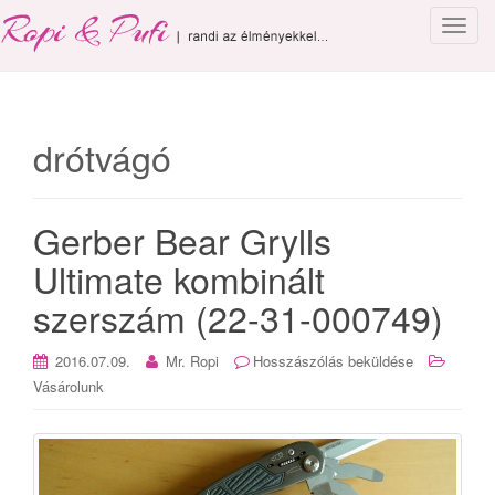
T
o
g
g
l
drótvágó
e
n
a
Gerber Bear Grylls
v
i
Ultimate kombinált
g
szerszám (22-31-000749)
a
t
i
2016.07.09.
Mr. Ropi
Hosszászólás beküldése
o
Vásárolunk
n