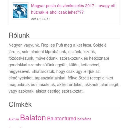
Magyar posta és vámkezelés 2017 – avagy ott
húznak le ahol csak lehet???
okt 18, 2017
Rólunk
Négyen vagyunk, Ropi és Pufi meg a két kicsi. Sokfelé
járunk, sok mindent kipróbálunk, eszünk, iszunk,
főzőcskézünk, művelődünk, szórakozunk és hétköznapi
gondokkal szembesülünk együtt, külön, kettesével,
négyesével. Elhatároztuk, hogy csak úgy leírjuk az
élményeinket, tapasztalatainkat, féltve őrzött receptjeinket
magunknak és másoknak, akiket érdekel, akiknek talán segít,
vagy azoknak, akiket esetleg szórakoztat.
Címkék
Balaton
Balatonfüred
belváros
Auchan