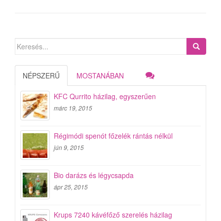
Search
for:
NÉPSZERŰ
MOSTANÁBAN
KFC Qurrito házilag, egyszerűen
márc 19, 2015
Régimódi spenót főzelék rántás nélkül
jún 9, 2015
Bio darázs és légycsapda
ápr 25, 2015
Krups 7240 kávéfőző szerelés házilag