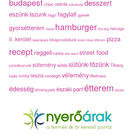
budapest
desszert
csárda
chips
cukrászda
eszünk-iszunk
fagylalt
fagyi
gyerek
hamburger
gyorsétterem
hétvége
Gyula
hot-dog
pizza
II. kerület
kikapcsolódunk
kalandpark
leves
olasz étterem
recept
reggeli
street food
saláta
star wars
sütünk-főzünk
sütemény
sütés
Tihany
szórakozunk
vélemény
tészta
tojás
tortilla
vendéglő
Wellness
étterem
édesség
északi part
élménypark
óbuda