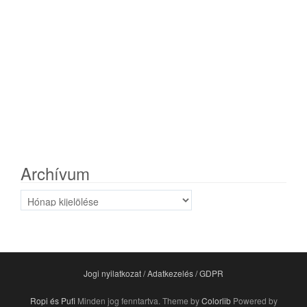
Archívum
Archívum
Jogi nyilatkozat / Adatkezelés / GDPR
Ropi és Pufi
Minden jog fenntartva. Theme by
Colorlib
Powered by