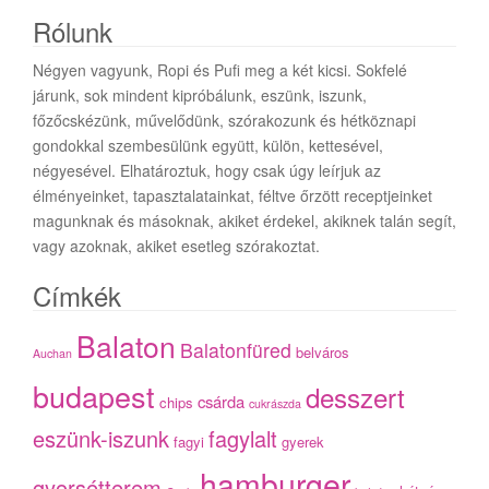
Rólunk
Négyen vagyunk, Ropi és Pufi meg a két kicsi. Sokfelé
járunk, sok mindent kipróbálunk, eszünk, iszunk,
főzőcskézünk, művelődünk, szórakozunk és hétköznapi
gondokkal szembesülünk együtt, külön, kettesével,
négyesével. Elhatároztuk, hogy csak úgy leírjuk az
élményeinket, tapasztalatainkat, féltve őrzött receptjeinket
magunknak és másoknak, akiket érdekel, akiknek talán segít,
vagy azoknak, akiket esetleg szórakoztat.
Címkék
Balaton
Balatonfüred
belváros
Auchan
budapest
desszert
csárda
chips
cukrászda
eszünk-iszunk
fagylalt
fagyi
gyerek
hamburger
gyorsétterem