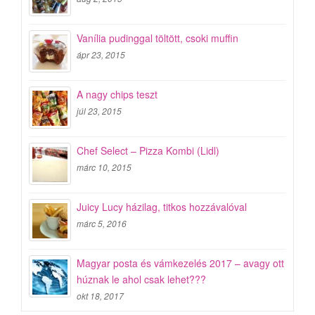
Vanília pudinggal töltött, csoki muffin
ápr 23, 2015
A nagy chips teszt
júl 23, 2015
Chef Select – Pizza Kombi (Lidl)
márc 10, 2015
Juicy Lucy házilag, titkos hozzávalóval
márc 5, 2016
Magyar posta és vámkezelés 2017 – avagy ott
húznak le ahol csak lehet???
okt 18, 2017