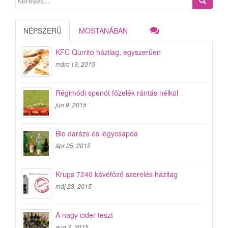
for:
NÉPSZERŰ
MOSTANÁBAN
KFC Qurrito házilag, egyszerűen
márc 19, 2015
Régimódi spenót főzelék rántás nélkül
jún 9, 2015
Bio darázs és légycsapda
ápr 25, 2015
Krups 7240 kávéfőző szerelés házilag
máj 23, 2015
A nagy cider teszt
aug 2, 2015