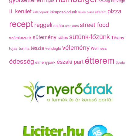
hétvége
Gyula
hot-dog
pizza
II. kerület
kikapcsolódunk
kalandpark
leves
olasz étterem
recept
reggeli
street food
saláta
star wars
sütünk-főzünk
sütemény
sütés
Tihany
szórakozunk
vélemény
tészta
tojás
tortilla
vendéglő
Wellness
étterem
édesség
északi part
élménypark
óbuda