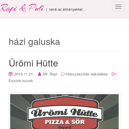
T
o
g
g
l
házi galuska
e
n
a
Ürömi Hütte
v
i
g
2015.11.21.
Mr. Ropi
Hosszászólás beküldése
a
Eszünk-iszunk
t
i
o
n