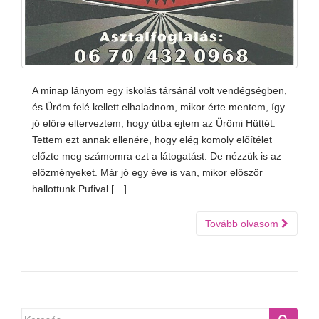
A minap lányom egy iskolás társánál volt vendégségben,
és Üröm felé kellett elhaladnom, mikor érte mentem, így
jó előre elterveztem, hogy útba ejtem az Ürömi Hüttét.
Tettem ezt annak ellenére, hogy elég komoly előítélet
előzte meg számomra ezt a látogatást. De nézzük is az
előzményeket. Már jó egy éve is van, mikor először
hallottunk Pufival […]
Tovább olvasom
Search