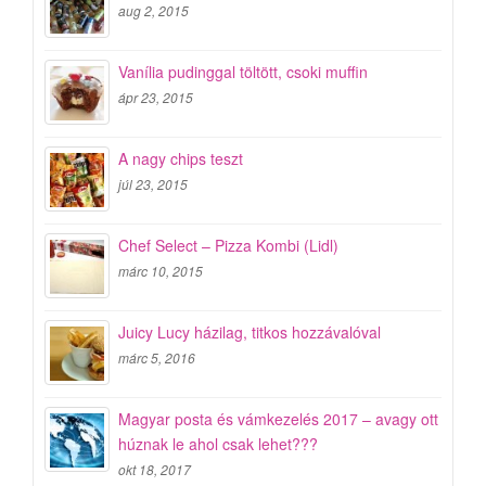
aug 2, 2015
Vanília pudinggal töltött, csoki muffin
ápr 23, 2015
A nagy chips teszt
júl 23, 2015
Chef Select – Pizza Kombi (Lidl)
márc 10, 2015
Juicy Lucy házilag, titkos hozzávalóval
márc 5, 2016
Magyar posta és vámkezelés 2017 – avagy ott
húznak le ahol csak lehet???
okt 18, 2017