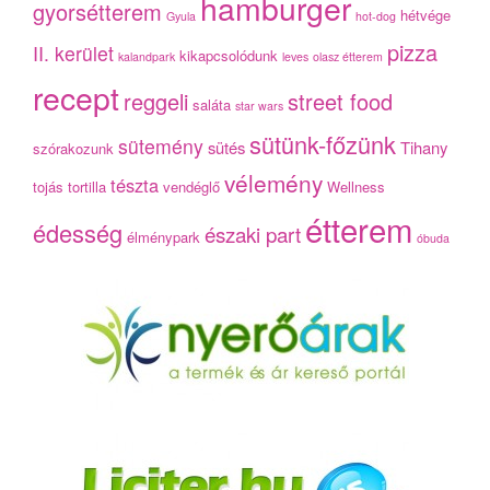
hamburger
gyorsétterem
hétvége
Gyula
hot-dog
pizza
II. kerület
kikapcsolódunk
kalandpark
leves
olasz étterem
recept
reggeli
street food
saláta
star wars
sütünk-főzünk
sütemény
sütés
Tihany
szórakozunk
vélemény
tészta
tojás
tortilla
vendéglő
Wellness
étterem
édesség
északi part
élménypark
óbuda