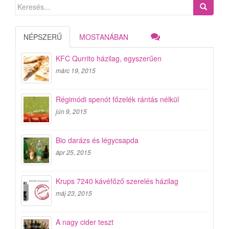
Search
for:
NÉPSZERŰ
MOSTANÁBAN
KFC Qurrito házilag, egyszerűen
márc 19, 2015
Régimódi spenót főzelék rántás nélkül
jún 9, 2015
Bio darázs és légycsapda
ápr 25, 2015
Krups 7240 kávéfőző szerelés házilag
máj 23, 2015
A nagy cider teszt