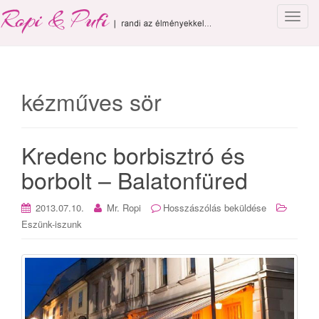
T
o
g
g
l
kézműves sör
e
n
a
Kredenc borbisztró és
v
i
borbolt – Balatonfüred
g
a
2013.07.10.
Mr. Ropi
Hosszászólás beküldése
t
Eszünk-iszunk
i
o
n