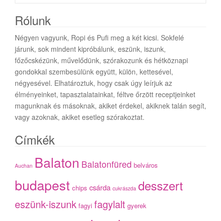
Rólunk
Négyen vagyunk, Ropi és Pufi meg a két kicsi. Sokfelé
járunk, sok mindent kipróbálunk, eszünk, iszunk,
főzőcskézünk, művelődünk, szórakozunk és hétköznapi
gondokkal szembesülünk együtt, külön, kettesével,
négyesével. Elhatároztuk, hogy csak úgy leírjuk az
élményeinket, tapasztalatainkat, féltve őrzött receptjeinket
magunknak és másoknak, akiket érdekel, akiknek talán segít,
vagy azoknak, akiket esetleg szórakoztat.
Címkék
Balaton
Balatonfüred
belváros
Auchan
budapest
desszert
csárda
chips
cukrászda
eszünk-iszunk
fagylalt
fagyi
gyerek