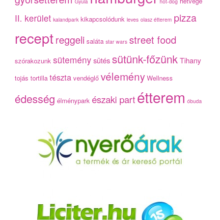
hétvége
Gyula
hot-dog
pizza
II. kerület
kikapcsolódunk
kalandpark
leves
olasz étterem
recept
reggeli
street food
saláta
star wars
sütünk-főzünk
sütemény
sütés
Tihany
szórakozunk
vélemény
tészta
tojás
tortilla
vendéglő
Wellness
étterem
édesség
északi part
élménypark
óbuda