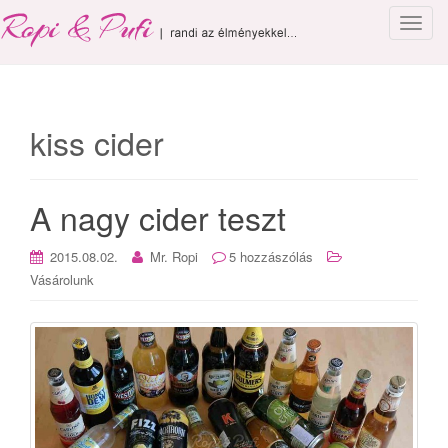
T
o
g
g
l
kiss cider
e
n
a
A nagy cider teszt
v
i
g
2015.08.02.
Mr. Ropi
5 hozzászólás
a
Vásárolunk
t
i
o
n