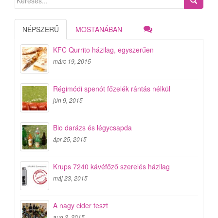
for:
NÉPSZERŰ
MOSTANÁBAN
KFC Qurrito házilag, egyszerűen
márc 19, 2015
Régimódi spenót főzelék rántás nélkül
jún 9, 2015
Bio darázs és légycsapda
ápr 25, 2015
Krups 7240 kávéfőző szerelés házilag
máj 23, 2015
A nagy cider teszt
aug 2, 2015