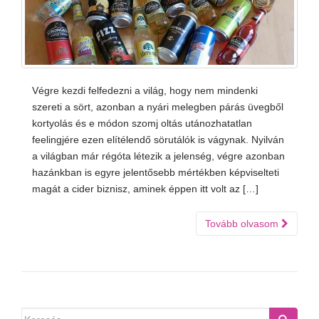
Végre kezdi felfedezni a világ, hogy nem mindenki
szereti a sört, azonban a nyári melegben párás üvegből
kortyolás és e módon szomj oltás utánozhatatlan
feelingjére ezen elítélendő sörutálók is vágynak. Nyilván
a világban már régóta létezik a jelenség, végre azonban
hazánkban is egyre jelentősebb mértékben képviselteti
magát a cider biznisz, aminek éppen itt volt az […]
Tovább olvasom
Search