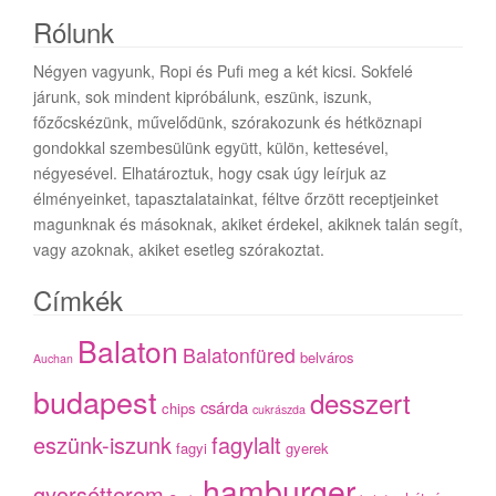
Rólunk
Négyen vagyunk, Ropi és Pufi meg a két kicsi. Sokfelé
járunk, sok mindent kipróbálunk, eszünk, iszunk,
főzőcskézünk, művelődünk, szórakozunk és hétköznapi
gondokkal szembesülünk együtt, külön, kettesével,
négyesével. Elhatároztuk, hogy csak úgy leírjuk az
élményeinket, tapasztalatainkat, féltve őrzött receptjeinket
magunknak és másoknak, akiket érdekel, akiknek talán segít,
vagy azoknak, akiket esetleg szórakoztat.
Címkék
Balaton
Balatonfüred
belváros
Auchan
budapest
desszert
csárda
chips
cukrászda
eszünk-iszunk
fagylalt
fagyi
gyerek
hamburger
gyorsétterem