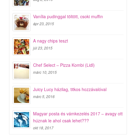
Vanília pudinggal töltött, csoki muffin
ápr 23, 2015
A nagy chips teszt
júl 23, 2015
Chef Select – Pizza Kombi (Lidl)
márc 10, 2015
Juicy Lucy házilag, titkos hozzávalóval
márc 5, 2016
Magyar posta és vámkezelés 2017 – avagy ott
húznak le ahol csak lehet???
okt 18, 2017