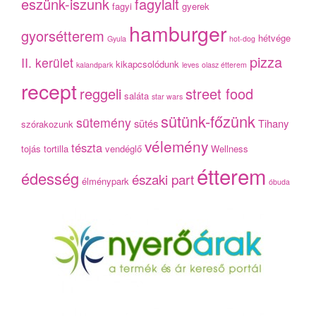
eszünk-iszunk
fagylalt
fagyi
gyerek
hamburger
gyorsétterem
hétvége
Gyula
hot-dog
pizza
II. kerület
kikapcsolódunk
kalandpark
leves
olasz étterem
recept
reggeli
street food
saláta
star wars
sütünk-főzünk
sütemény
sütés
Tihany
szórakozunk
vélemény
tészta
tojás
tortilla
vendéglő
Wellness
étterem
édesség
északi part
élménypark
óbuda