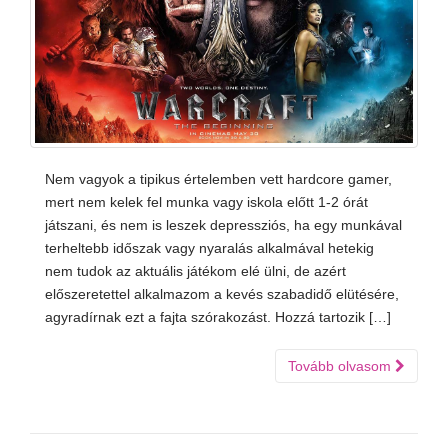
Nem vagyok a tipikus értelemben vett hardcore gamer,
mert nem kelek fel munka vagy iskola előtt 1-2 órát
játszani, és nem is leszek depressziós, ha egy munkával
terheltebb időszak vagy nyaralás alkalmával hetekig
nem tudok az aktuális játékom elé ülni, de azért
előszeretettel alkalmazom a kevés szabadidő elütésére,
agyradírnak ezt a fajta szórakozást. Hozzá tartozik […]
Tovább olvasom