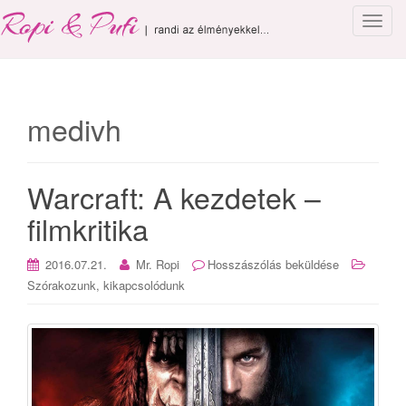
T
o
g
g
l
medivh
e
n
a
Warcraft: A kezdetek –
v
i
filmkritika
g
a
2016.07.21.
Mr. Ropi
Hosszászólás beküldése
t
Szórakozunk, kikapcsolódunk
i
o
n