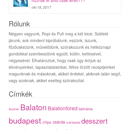
húznak le ahol csak lehet???
okt 18, 2017
Rólunk
Négyen vagyunk, Ropi és Pufi meg a két kicsi. Sokfelé
járunk, sok mindent kipróbálunk, eszünk, iszunk,
főzőcskézünk, művelődünk, szórakozunk és hétköznapi
gondokkal szembesülünk együtt, külön, kettesével,
négyesével. Elhatároztuk, hogy csak úgy leírjuk az
élményeinket, tapasztalatainkat, féltve őrzött receptjeinket
magunknak és másoknak, akiket érdekel, akiknek talán segít,
vagy azoknak, akiket esetleg szórakoztat.
Címkék
Balaton
Balatonfüred
belváros
Auchan
budapest
desszert
csárda
chips
cukrászda