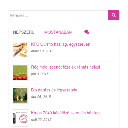
Search
for:
NÉPSZERŰ
MOSTANÁBAN
KFC Qurrito házilag, egyszerűen
márc 19, 2015
Régimódi spenót főzelék rántás nélkül
jún 9, 2015
Bio darázs és légycsapda
ápr 25, 2015
Krups 7240 kávéfőző szerelés házilag
máj 23, 2015