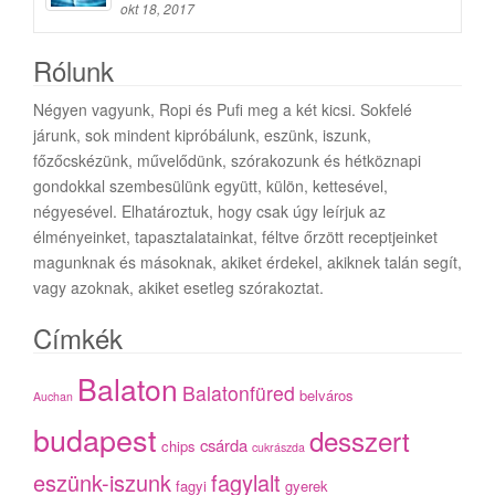
okt 18, 2017
Rólunk
Négyen vagyunk, Ropi és Pufi meg a két kicsi. Sokfelé
járunk, sok mindent kipróbálunk, eszünk, iszunk,
főzőcskézünk, művelődünk, szórakozunk és hétköznapi
gondokkal szembesülünk együtt, külön, kettesével,
négyesével. Elhatároztuk, hogy csak úgy leírjuk az
élményeinket, tapasztalatainkat, féltve őrzött receptjeinket
magunknak és másoknak, akiket érdekel, akiknek talán segít,
vagy azoknak, akiket esetleg szórakoztat.
Címkék
Balaton
Balatonfüred
belváros
Auchan
budapest
desszert
csárda
chips
cukrászda
eszünk-iszunk
fagylalt
fagyi
gyerek