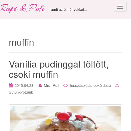
T
o
g
g
l
muffin
e
n
a
Vanília pudinggal töltött,
v
i
csoki muffin
g
a
2015.04.23.
Mrs. Pufi
Hosszászólás beküldése
t
Sütünk-főzünk
i
o
n