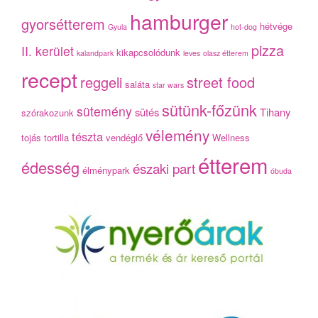
hamburger
gyorsétterem
hétvége
Gyula
hot-dog
pizza
II. kerület
kikapcsolódunk
kalandpark
leves
olasz étterem
recept
reggeli
street food
saláta
star wars
sütünk-főzünk
sütemény
sütés
Tihany
szórakozunk
vélemény
tészta
tojás
tortilla
vendéglő
Wellness
étterem
édesség
északi part
élménypark
óbuda