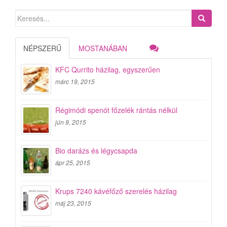
Search
for:
NÉPSZERŰ
MOSTANÁBAN
KFC Qurrito házilag, egyszerűen
márc 19, 2015
Régimódi spenót főzelék rántás nélkül
jún 9, 2015
Bio darázs és légycsapda
ápr 25, 2015
Krups 7240 kávéfőző szerelés házilag
máj 23, 2015