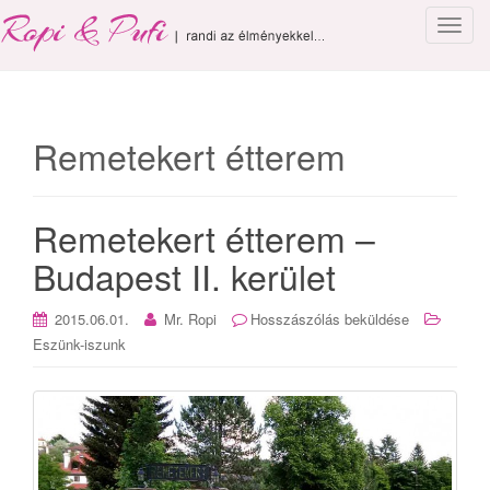
T
o
g
g
l
Remetekert étterem
e
n
a
Remetekert étterem –
v
i
Budapest II. kerület
g
a
2015.06.01.
Mr. Ropi
Hosszászólás beküldése
t
Eszünk-iszunk
i
o
n