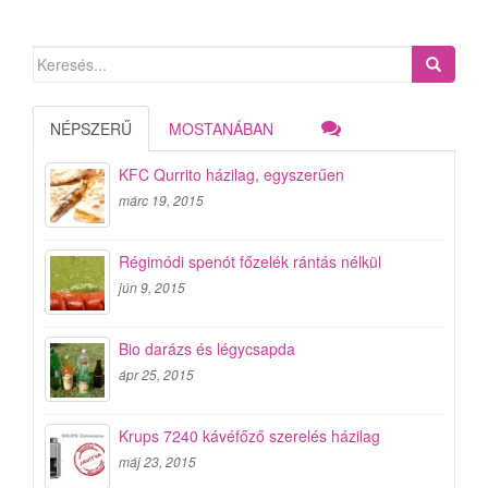
Search
for:
NÉPSZERŰ
MOSTANÁBAN
KFC Qurrito házilag, egyszerűen
márc 19, 2015
Régimódi spenót főzelék rántás nélkül
jún 9, 2015
Bio darázs és légycsapda
ápr 25, 2015
Krups 7240 kávéfőző szerelés házilag
máj 23, 2015