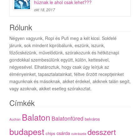
húznak le ahol csak lehet???
okt 18, 2017
Rólunk
Négyen vagyunk, Ropi és Pufi meg a két kicsi. Sokfelé
járunk, sok mindent kipróbálunk, eszünk, iszunk,
főzőcskézünk, művelődünk, szórakozunk és hétköznapi
gondokkal szembesülünk együtt, külön, kettesével,
négyesével. Elhatároztuk, hogy csak úgy leírjuk az
élményeinket, tapasztalatainkat, féltve őrzött receptjeinket
magunknak és másoknak, akiket érdekel, akiknek talán segít,
vagy azoknak, akiket esetleg szórakoztat.
Címkék
Balaton
Balatonfüred
belváros
Auchan
budapest
desszert
csárda
chips
cukrászda