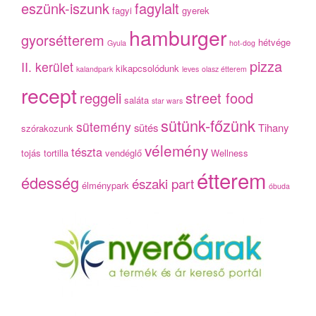
eszünk-iszunk
fagylalt
fagyi
gyerek
hamburger
gyorsétterem
hétvége
Gyula
hot-dog
pizza
II. kerület
kikapcsolódunk
kalandpark
leves
olasz étterem
recept
reggeli
street food
saláta
star wars
sütünk-főzünk
sütemény
sütés
Tihany
szórakozunk
vélemény
tészta
tojás
tortilla
vendéglő
Wellness
étterem
édesség
északi part
élménypark
óbuda