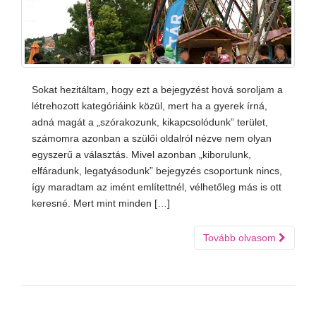
Sokat hezitáltam, hogy ezt a bejegyzést hová soroljam a
létrehozott kategóriáink közül, mert ha a gyerek írná,
adná magát a „szórakozunk, kikapcsolódunk” terület,
számomra azonban a szülői oldalról nézve nem olyan
egyszerű a választás. Mivel azonban „kiborulunk,
elfáradunk, legatyásodunk” bejegyzés csoportunk nincs,
így maradtam az imént említettnél, vélhetőleg más is ott
keresné. Mert mint minden […]
Tovább olvasom