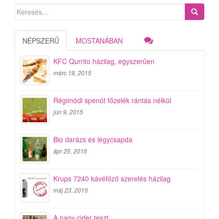
Search
for:
NÉPSZERŰ
MOSTANÁBAN
KFC Qurrito házilag, egyszerűen
márc 19, 2015
Régimódi spenót főzelék rántás nélkül
jún 9, 2015
Bio darázs és légycsapda
ápr 25, 2015
Krups 7240 kávéfőző szerelés házilag
máj 23, 2015
A nagy cider teszt