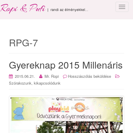
T
o
g
g
l
RPG-7
e
n
a
Gyereknap 2015 Millenáris
v
i
g
2015.06.21.
Mr. Ropi
Hosszászólás beküldése
a
Szórakozunk, kikapcsolódunk
t
i
o
n