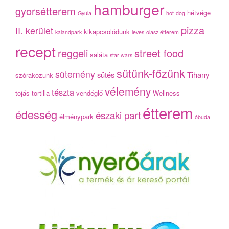
hamburger
gyorsétterem
hétvége
Gyula
hot-dog
pizza
II. kerület
kikapcsolódunk
kalandpark
leves
olasz étterem
recept
reggeli
street food
saláta
star wars
sütünk-főzünk
sütemény
sütés
Tihany
szórakozunk
vélemény
tészta
tojás
tortilla
vendéglő
Wellness
étterem
édesség
északi part
élménypark
óbuda