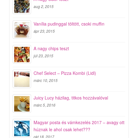
aug 2, 2015
Vanília pudinggal töltött, csoki muffin
ápr 23, 2015
A nagy chips teszt
júl 23, 2015
Chef Select – Pizza Kombi (Lidl)
márc 10, 2015
Juicy Lucy házilag, titkos hozzávalóval
márc 5, 2016
Magyar posta és vámkezelés 2017 – avagy ott
húznak le ahol csak lehet???
okt 18, 2017