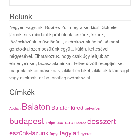
Rólunk
Négyen vagyunk, Ropi és Pufi meg a két kicsi. Sokfelé
járunk, sok mindent kipróbálunk, eszünk, iszunk,
főzőcskézünk, művelődünk, szórakozunk és hétköznapi
gondokkal szembesülünk együtt, külön, kettesével,
négyesével. Elhatároztuk, hogy csak úgy leírjuk az
élményeinket, tapasztalatainkat, féltve őrzött receptjeinket
magunknak és másoknak, akiket érdekel, akiknek talán segít,
vagy azoknak, akiket esetleg szórakoztat.
Címkék
Balaton
Balatonfüred
belváros
Auchan
budapest
desszert
csárda
chips
cukrászda
eszünk-iszunk
fagylalt
fagyi
gyerek