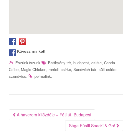
Kövess minket!
,
,
,
Eszünk-iszunk
Batthyány tér
budapest
csirke
Csoda
,
,
,
,
,
Csibe
Magic Chicken
rántott csirke
Sandwich bár
sült csirke
.
.
szendvics
permalink
Bejegyzés
A haverom kifőzdéje – Fóti út, Budapest
navigáció
Sága Füstli Snacki & Go!