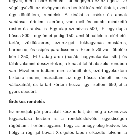
tegyek, mert elsőre nem volt túl megnyerő ez az egész. De
végül győzött az étvágyam és a bentről kiáramló illatok, ezért
úgy döntöttem, rendelek. A kínálat a csirke és annak
variánsai, értelem szerűen, van mell és comb, mindkettő
roston és rántva is. Egy alap szendvics 500,- Ft egy dupla
húsos 800,- egy öntet pedig 150, amiből hatféle is elérhető:
tartár, zöldfűszeres, ezersziget, fokhagymás mustáros,
barbecue, és csípős paradicsomos. Ezen kívül van többféle
köret 250,- Ft / adag áron (hasáb, hagymakarika, stb.) és
tálak valamint desszertek is, a kínálat tehát abszolút rendben
van. Mivel nem tudtam, mire számíthatok, ezért igyekeztem
biztosra menni, maradtam az egy húsos rántott melles
változatnál, és tartárt kértem hozzá, így fizettem 650,-et a
gyors ebédért.
Érdekes rendelés
Ez mondjuk pár perc alatt kész is lett, de még a szendvics
fogyasztása közben is a rendelésfelvétel egyediségén
rágódtam. Történt ugyanis, hogy az amúgy elég kedves kis
hölgy a régi jól bevált X-elgetős lapon elkezdte felvenni a