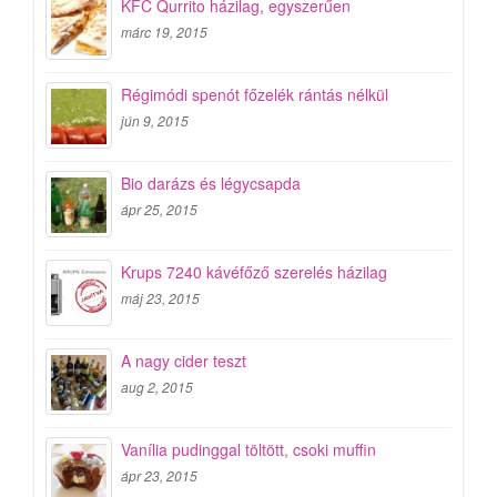
KFC Qurrito házilag, egyszerűen
márc 19, 2015
Régimódi spenót főzelék rántás nélkül
jún 9, 2015
Bio darázs és légycsapda
ápr 25, 2015
Krups 7240 kávéfőző szerelés házilag
máj 23, 2015
A nagy cider teszt
aug 2, 2015
Vanília pudinggal töltött, csoki muffin
ápr 23, 2015