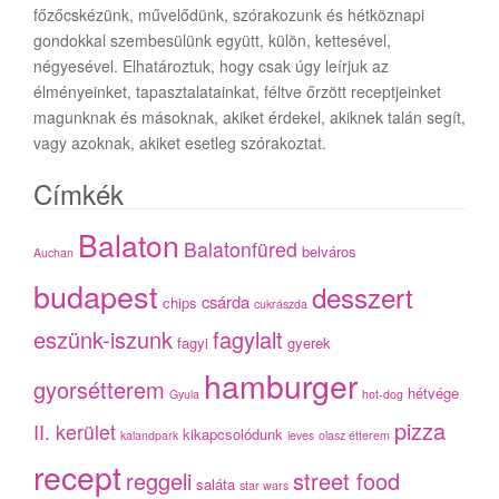
főzőcskézünk, művelődünk, szórakozunk és hétköznapi
gondokkal szembesülünk együtt, külön, kettesével,
négyesével. Elhatároztuk, hogy csak úgy leírjuk az
élményeinket, tapasztalatainkat, féltve őrzött receptjeinket
magunknak és másoknak, akiket érdekel, akiknek talán segít,
vagy azoknak, akiket esetleg szórakoztat.
Címkék
Balaton
Balatonfüred
belváros
Auchan
budapest
desszert
csárda
chips
cukrászda
eszünk-iszunk
fagylalt
fagyi
gyerek
hamburger
gyorsétterem
hétvége
Gyula
hot-dog
pizza
II. kerület
kikapcsolódunk
kalandpark
leves
olasz étterem
recept
reggeli
street food
saláta
star wars