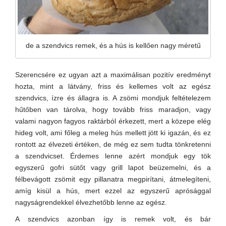
de a szendvics remek, és a hús is kellően nagy méretű
Szerencsére ez ugyan azt a maximálisan pozitív eredményt
hozta, mint a látvány, friss és kellemes volt az egész
szendvics, ízre és állagra is. A zsömi mondjuk feltételezem
hűtőben van tárolva, hogy tovább friss maradjon, vagy
valami nagyon fagyos raktárból érkezett, mert a közepe elég
hideg volt, ami főleg a meleg hús mellett jött ki igazán, és ez
rontott az élvezeti értéken, de még ez sem tudta tönkretenni
a szendvicset. Érdemes lenne azért mondjuk egy tök
egyszerű gofri sütőt vagy grill lapot beüzemelni, és a
félbevágott zsömit egy pillanatra megpirítani, átmelegíteni,
amíg kisül a hús, mert ezzel az egyszerű aprósággal
nagyságrendekkel élvezhetőbb lenne az egész.
A szendvics azonban így is remek volt, és bár