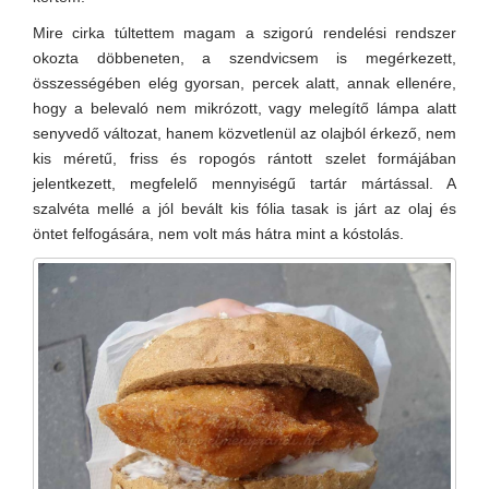
Mire cirka túltettem magam a szigorú rendelési rendszer
okozta döbbeneten, a szendvicsem is megérkezett,
összességében elég gyorsan, percek alatt, annak ellenére,
hogy a belevaló nem mikrózott, vagy melegítő lámpa alatt
senyvedő változat, hanem közvetlenül az olajból érkező, nem
kis méretű, friss és ropogós rántott szelet formájában
jelentkezett, megfelelő mennyiségű tartár mártással. A
szalvéta mellé a jól bevált kis fólia tasak is járt az olaj és
öntet felfogására, nem volt más hátra mint a kóstolás.