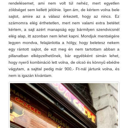
rendelésemet, ami nem volt túl nehéz, mert egyetlen
zöldséget sem kellett jelölnie. Igen ám, de kértem volna bele
sajtot, amire az a válasz érkezett, hogy az nincs. Ez
számomra elég érthetetlen, mert nem valami extra betétet
kértem, a sajt azért manapság egy bármilyen szendvicsnél
elég alap, itt azonban nem lehet kapni. Mondjuk mentségére
legyen mondva, felajánlotta a hölgy, hogy beletesz nekem
egy rántott sajtot, de ezt meg én nem tartottam abban a
pillanatban elképzelhetőnek, bár egyébként simán lehet,
hogy nyerő kombináció lett volna, de olcsó és könnyű ebédre
vágytam, a sajttal pedig már 900,- Ft-nál jártunk volna, és
nem is igazán kívántam.