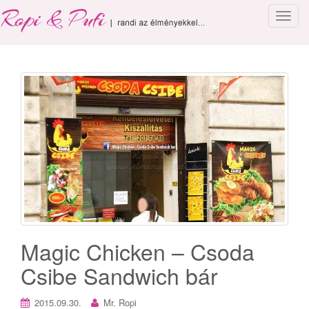
T
o
g
g
l
e
n
a
v
i
g
a
t
i
o
Magic Chicken – Csoda
n
Csibe Sandwich bár
2015.09.30.
Mr. Ropi