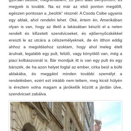
megyek is tovább. Na ez már az első ponton megdőlt,
egészen pontosan a „beülök” résznél. A Csoda Csibe ugyanis
egy ablak, ahol rendelni lehet. Oké, értem én, Amerikában
olyan is van, hogy az illető a lakásában készíti el a neten
rendelt és kifizetett szendvicseket, és ejtőernyőcskékkel
ereszti le az utcára a célszemélyeknek, de én itthon eddig
ahhoz a megoldáshoz szoktam, hogy ahol meleg ételt
árulnak, legalább egy pult, felülő, vagy könyöklő van, még a
piaci kolbászosnál is. Bár mondjuk itt is van egy pult és egy
bárszék, de ha azon helyet foglal az ember, cirka beül a büfé
ablakába, és meggátol minden további személyt a
rendelésben, ezért ezt inkább nem tettem, meg kicsit hülyén
is éreztem volna magam a járókelők között a járdán ülve,
szendvicset zabálva.