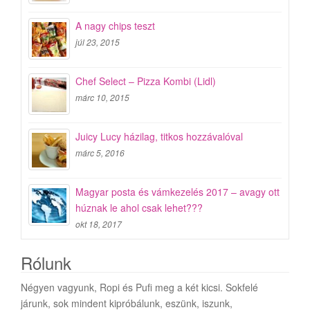
A nagy chips teszt
júl 23, 2015
Chef Select – Pizza Kombi (Lidl)
márc 10, 2015
Juicy Lucy házilag, titkos hozzávalóval
márc 5, 2016
Magyar posta és vámkezelés 2017 – avagy ott
húznak le ahol csak lehet???
okt 18, 2017
Rólunk
Négyen vagyunk, Ropi és Pufi meg a két kicsi. Sokfelé
járunk, sok mindent kipróbálunk, eszünk, iszunk,