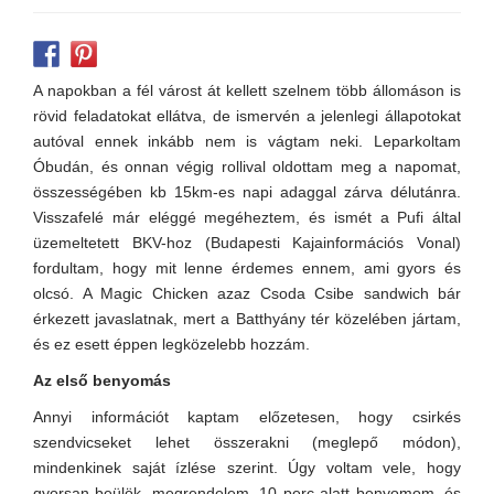
A napokban a fél várost át kellett szelnem több állomáson is
rövid feladatokat ellátva, de ismervén a jelenlegi állapotokat
autóval ennek inkább nem is vágtam neki. Leparkoltam
Óbudán, és onnan végig rollival oldottam meg a napomat,
összességében kb 15km-es napi adaggal zárva délutánra.
Visszafelé már eléggé megéheztem, és ismét a Pufi által
üzemeltetett BKV-hoz (Budapesti Kajainformációs Vonal)
fordultam, hogy mit lenne érdemes ennem, ami gyors és
olcsó. A Magic Chicken azaz Csoda Csibe sandwich bár
érkezett javaslatnak, mert a Batthyány tér közelében jártam,
és ez esett éppen legközelebb hozzám.
Az első benyomás
Annyi információt kaptam előzetesen, hogy csirkés
szendvicseket lehet összerakni (meglepő módon),
mindenkinek saját ízlése szerint. Úgy voltam vele, hogy
gyorsan beülök, megrendelem, 10 perc alatt benyomom, és