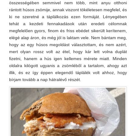
összességében semmivel nem több, mint anyu otthoni
rántott húsos zsömije, annak viszont tökéletesen megfelel, és
ki ne szeretné a táplálkozás ezen formáját. Lényegében
tehát a kezdeti fennakadások után eredeti célomnak
megfelelően gyors, finom és friss ebédet sikerült kerítenem,
elégé alap áron, és még jól is laktam vele. Nem bántam meg,
hogy az egy húsos megoldást választottam, és nem azért,
mert olyan rossz volt az étel, hogy kár lett volna duplát
fizetni, hanem a hús igen kellemes mérete miatt. Minden
oldalra kilógott ugyanis a zsömléből a tartalom, ahogy azt
illik, és ez így éppen elegendő táplálék volt ahhoz, hogy
bírjam tovább a nap hátralévő részét.