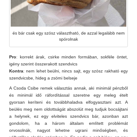
és bár csak egy szósz választható, de azzal legalább nem
spórolnak
Pro
: korrekt árak, csirke minden formában, sokféle öntet,
igény szerint összerakott szendvics
Kontra
: nem lehet beülni, nincs sajt, egy szósz rakható egy
szendvicsbe, hideg a zsömi belseje
A Csoda Csibe remek választás annak, aki minimál pénzből
és minimál idő ráfordítással szeretne egy meleg ételt
gyorsan keríteni és továbbhaladva elfogyasztani azt. A
beülés meg nem oldottságát abszolút meg tudjuk bocsájtani
a helynek, ez egy elviteles szendvics bár, azonban azt
gondolom, ha a három általam említett problémát
orvosolnák, nagyot lehetne ugrani minőségben, és