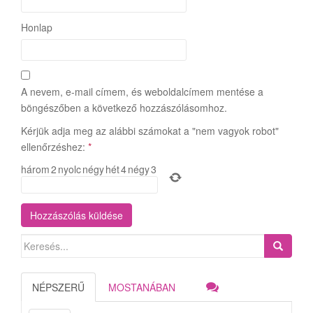
Honlap
A nevem, e-mail címem, és weboldalcímem mentése a
böngészőben a következő hozzászólásomhoz.
Kérjük adja meg az alábbi számokat a "nem vagyok robot"
ellenőrzéshez:
*
három
2
nyolc
négy
hét
4
négy
3
Search
for:
NÉPSZERŰ
MOSTANÁBAN