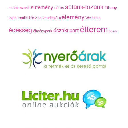
sütünk-főzünk
sütemény
sütés
Tihany
szórakozunk
vélemény
tészta
tojás
tortilla
vendéglő
Wellness
étterem
édesség
északi part
élménypark
óbuda