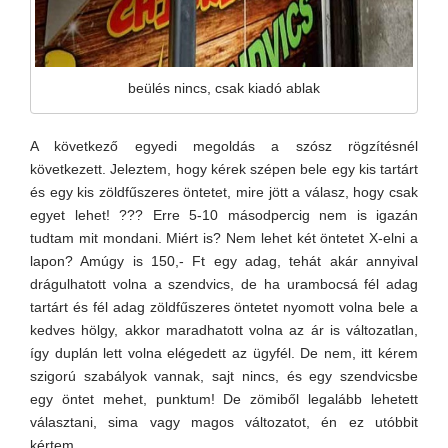
beülés nincs, csak kiadó ablak
A következő egyedi megoldás a szósz rögzítésnél
következett. Jeleztem, hogy kérek szépen bele egy kis tartárt
és egy kis zöldfűszeres öntetet, mire jött a válasz, hogy csak
egyet lehet! ??? Erre 5-10 másodpercig nem is igazán
tudtam mit mondani. Miért is? Nem lehet két öntetet X-elni a
lapon? Amúgy is 150,- Ft egy adag, tehát akár annyival
drágulhatott volna a szendvics, de ha urambocsá fél adag
tartárt és fél adag zöldfűszeres öntetet nyomott volna bele a
kedves hölgy, akkor maradhatott volna az ár is változatlan,
így duplán lett volna elégedett az ügyfél. De nem, itt kérem
szigorú szabályok vannak, sajt nincs, és egy szendvicsbe
egy öntet mehet, punktum! De zömiből legalább lehetett
választani, sima vagy magos változatot, én ez utóbbit
kértem.