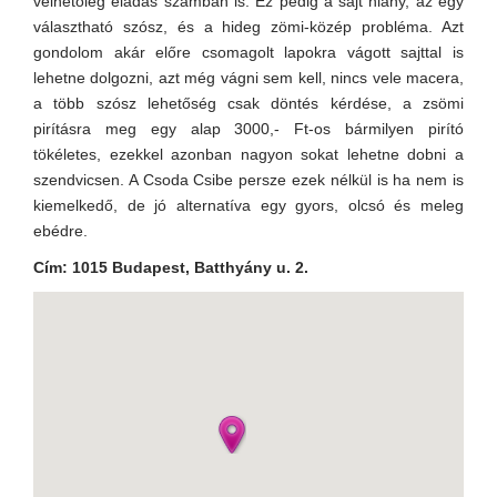
vélhetőleg eladás számban is. Ez pedig a sajt hiány, az egy
választható szósz, és a hideg zömi-közép probléma. Azt
gondolom akár előre csomagolt lapokra vágott sajttal is
lehetne dolgozni, azt még vágni sem kell, nincs vele macera,
a több szósz lehetőség csak döntés kérdése, a zsömi
pirításra meg egy alap 3000,- Ft-os bármilyen pirító
tökéletes, ezekkel azonban nagyon sokat lehetne dobni a
szendvicsen. A Csoda Csibe persze ezek nélkül is ha nem is
kiemelkedő, de jó alternatíva egy gyors, olcsó és meleg
ebédre.
Cím:
1015 Budapest, Batthyány u. 2.