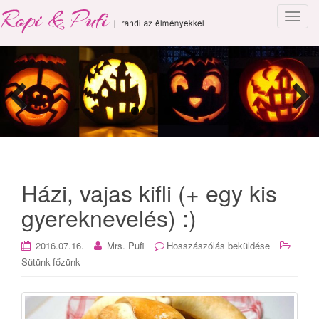
T
o
g
g
l
e
n
a
v
i
g
Házi, vajas kifli (+ egy kis
a
gyereknevelés) :)
t
i
2016.07.16.
Mrs. Pufi
Hosszászólás beküldése
o
Sütünk-főzünk
n