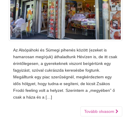
Az Alsópáhoki és Sümegi pihenés között (ezeket is
hamarosan megírjuk) áthaladtunk Hévízen is, de itt csak
érintőlegesen, a gyerekeknek viszont beígértünk egy
fagyizást, szóval cukrászda keresésbe fogtunk.
Megálltunk egy piac szerűségnél, megkérdeztem egy
idős hölgyet, hogy tudna-e segíteni, de kicsit Zsákos
Frodó feeling volt a helyzet. Szerintem a „megyében” ő
csak a háza és a […]
Tovább olvasom