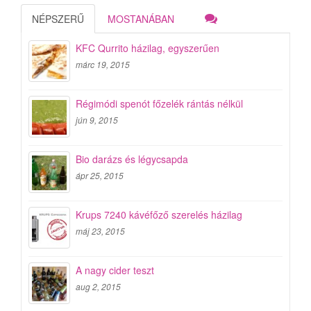
NÉPSZERŰ
MOSTANÁBAN
KFC Qurrito házilag, egyszerűen
márc 19, 2015
Régimódi spenót főzelék rántás nélkül
jún 9, 2015
Bio darázs és légycsapda
ápr 25, 2015
Krups 7240 kávéfőző szerelés házilag
máj 23, 2015
A nagy cider teszt
aug 2, 2015