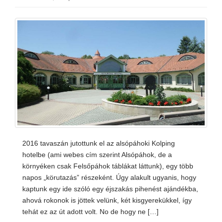
2016 tavaszán jutottunk el az alsópáhoki Kolping
hotelbe (ami webes cím szerint Alsópáhok, de a
környéken csak Felsőpáhok táblákat láttunk), egy több
napos „körutazás” részeként. Úgy alakult ugyanis, hogy
kaptunk egy ide szóló egy éjszakás pihenést ajándékba,
ahová rokonok is jöttek velünk, két kisgyerekükkel, így
tehát ez az út adott volt. No de hogy ne […]