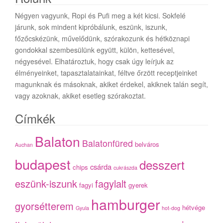
Négyen vagyunk, Ropi és Pufi meg a két kicsi. Sokfelé
járunk, sok mindent kipróbálunk, eszünk, iszunk,
főzőcskézünk, művelődünk, szórakozunk és hétköznapi
gondokkal szembesülünk együtt, külön, kettesével,
négyesével. Elhatároztuk, hogy csak úgy leírjuk az
élményeinket, tapasztalatainkat, féltve őrzött receptjeinket
magunknak és másoknak, akiket érdekel, akiknek talán segít,
vagy azoknak, akiket esetleg szórakoztat.
Címkék
Balaton
Balatonfüred
belváros
Auchan
budapest
desszert
csárda
chips
cukrászda
eszünk-iszunk
fagylalt
fagyi
gyerek
hamburger
gyorsétterem
hétvége
Gyula
hot-dog