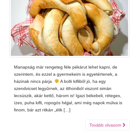
Manapság már rengeteg féle pékárut lehet kapni, de
szerintem, és ezzel a gyermekeim is egyetértenek, a
házinak nincs párja.
A bolti kifliből jó, ha egy
szendvicset legyűrnek, az itthoniból viszont simán
lecsúszik, akár kettő, három is! Igazi békebeli, réteges,
ízes, puha kifli, ropogós héjjal, ami még napok múlva is
finom, bár azt ritkán „élik […]
Tovább olvasom