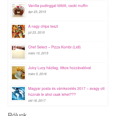
Vanília pudinggal töltött, csoki muffin
ápr 23, 2015
A nagy chips teszt
júl 23, 2015
Chef Select – Pizza Kombi (Lidl)
márc 10, 2015
Juicy Lucy házilag, titkos hozzávalóval
márc 5, 2016
Magyar posta és vámkezelés 2017 – avagy ott
húznak le ahol csak lehet???
okt 18, 2017
Rólunk