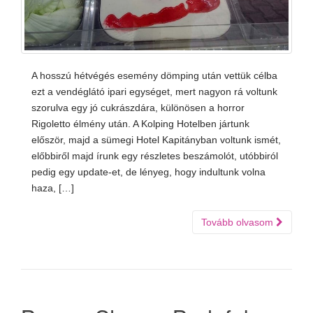
A hosszú hétvégés esemény dömping után vettük célba
ezt a vendéglátó ipari egységet, mert nagyon rá voltunk
szorulva egy jó cukrászdára, különösen a horror
Rigoletto élmény után. A Kolping Hotelben jártunk
először, majd a sümegi Hotel Kapitányban voltunk ismét,
előbbiről majd írunk egy részletes beszámolót, utóbbiról
pedig egy update-et, de lényeg, hogy indultunk volna
haza, […]
Tovább olvasom