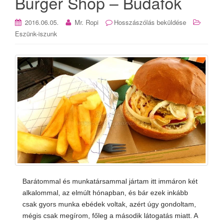
Burger Shop – Budafok
2016.06.05.
Mr. Ropi
Hosszászólás beküldése
Eszünk-iszunk
Barátommal és munkatársammal jártam itt immáron két
alkalommal, az elmúlt hónapban, és bár ezek inkább
csak gyors munka ebédek voltak, azért úgy gondoltam,
mégis csak megírom, főleg a második látogatás miatt. A