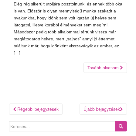
Elég rég sikerült utoljára posztolnunk, és ennek több oka
is van. Először is olyan mennyiségű munka szakadt a
nyakunkba, hogy időnk sem volt igazán új helyre sem
látogatni, illetve korábbi élményeket sem megírni.
Másodszor pedig több alkalommal tértünk vissza már
meglátogatott helyre, mert „sajnos” annyi jó éttermet
találtunk már, hogy időnként visszavágyik az ember, ez
[…]
Tovább olvasom
Bejegyzés
Régebbi bejegyzések
Újabb bejegyzések
navigáció
Search
for: