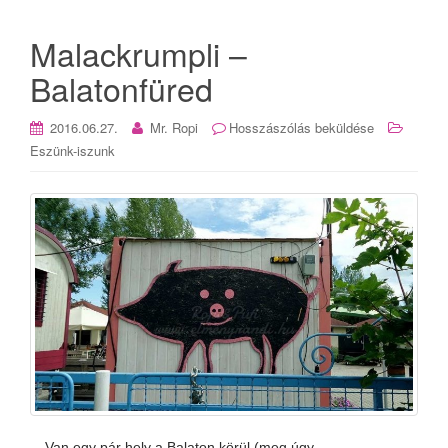
Malackrumpli –
Balatonfüred
2016.06.27.
Mr. Ropi
Hosszászólás beküldése
Eszünk-iszunk
Van egy pár hely a Balaton körül (meg úgy