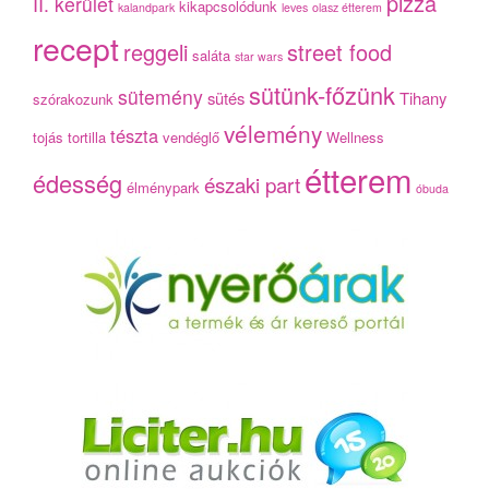
pizza
II. kerület
kikapcsolódunk
kalandpark
leves
olasz étterem
recept
reggeli
street food
saláta
star wars
sütünk-főzünk
sütemény
sütés
Tihany
szórakozunk
vélemény
tészta
tojás
tortilla
vendéglő
Wellness
étterem
édesség
északi part
élménypark
óbuda