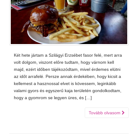
Két hete jártam a Szilágyi Erzsébet fasor felé, mert arra
volt dolgom, viszont előre tudtam, hogy várnom kell
majd, ezért időben tájékozódtam, mivel érdemes elütni
az időt arrafelé. Persze annak érdekében, hogy kicsit a
kellemest a hasznossal elvet is kövessem, leginkább
valami gyors és egyszerű kaja területén gondolkodtam,
hogy a gyomrom se legyen üres, és […]
Tovább olvasom