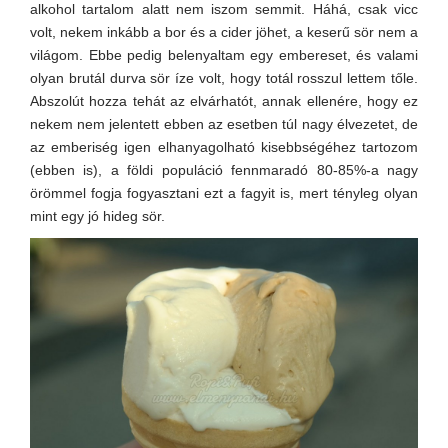
alkohol tartalom alatt nem iszom semmit. Háhá, csak vicc
volt, nekem inkább a bor és a cider jöhet, a keserű sör nem a
világom. Ebbe pedig belenyaltam egy embereset, és valami
olyan brutál durva sör íze volt, hogy totál rosszul lettem tőle.
Abszolút hozza tehát az elvárhatót, annak ellenére, hogy ez
nekem nem jelentett ebben az esetben túl nagy élvezetet, de
az emberiség igen elhanyagolható kisebbségéhez tartozom
(ebben is), a földi populáció fennmaradó 80-85%-a nagy
örömmel fogja fogyasztani ezt a fagyit is, mert tényleg olyan
mint egy jó hideg sör.