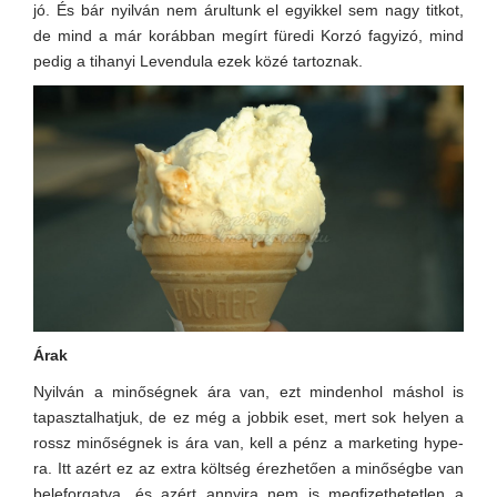
jó. És bár nyilván nem árultunk el egyikkel sem nagy titkot,
de mind a már korábban megírt füredi Korzó fagyizó, mind
pedig a tihanyi Levendula ezek közé tartoznak.
Árak
Nyilván a minőségnek ára van, ezt mindenhol máshol is
tapasztalhatjuk, de ez még a jobbik eset, mert sok helyen a
rossz minőségnek is ára van, kell a pénz a marketing hype-
ra. Itt azért ez az extra költség érezhetően a minőségbe van
beleforgatva, és azért annyira nem is megfizethetetlen a