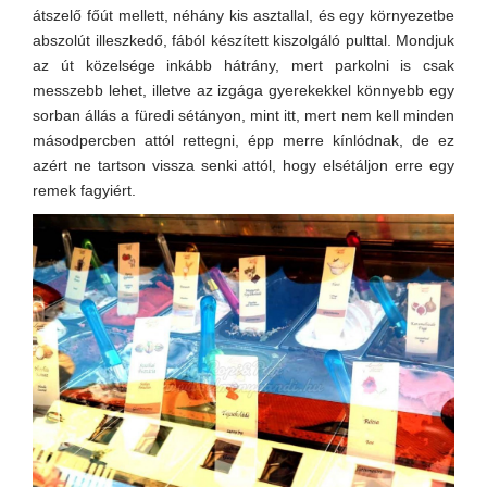
átszelő főút mellett, néhány kis asztallal, és egy környezetbe
abszolút illeszkedő, fából készített kiszolgáló pulttal. Mondjuk
az út közelsége inkább hátrány, mert parkolni is csak
messzebb lehet, illetve az izgága gyerekekkel könnyebb egy
sorban állás a füredi sétányon, mint itt, mert nem kell minden
másodpercben attól rettegni, épp merre kínlódnak, de ez
azért ne tartson vissza senki attól, hogy elsétáljon erre egy
remek fagyiért.