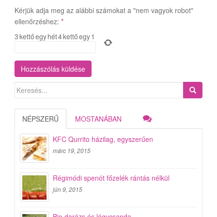
Kérjük adja meg az alábbi számokat a "nem vagyok robot"
ellenőrzéshez:
*
3
kettő
egy
hét
4
kettő
egy
1
Search
for:
NÉPSZERŰ
MOSTANÁBAN
KFC Qurrito házilag, egyszerűen
márc 19, 2015
Régimódi spenót főzelék rántás nélkül
jún 9, 2015
Bio darázs és légycsapda