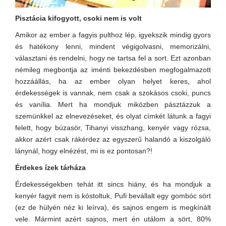
Pisztácia kifogyott, csoki nem is volt
Amikor az ember a fagyis pulthoz lép, igyekszik mindig gyors
és hatékony lenni, mindent végigolvasni, memorizálni,
választani és rendelni, hogy ne tartsa fel a sort. Ezt azonban
némileg megbontja az iménti bekezdésben megfogalmazott
hozzáállás, ha az ember olyan helyet keres, ahol
érdekességek is vannak, nem csak a szokásos csoki, puncs
és vanília. Mert ha mondjuk miközben pásztázzuk a
szemünkkel az elnevezéseket, és olyat címkét látunk a fagyi
felett, hogy búzasör, Tihanyi visszhang, kenyér vagy rózsa,
akkor azért csak rákérdez az egyszerű halandó a kiszolgáló
lánynál, hogy elnézést, mi is ez pontosan?!
Érdekes ízek tárháza
Érdekességekben tehát itt sincs hiány, és ha mondjuk a
kenyér fagyit nem is kóstoltuk, Pufi bevállalt egy gombóc sört
(ez de hülyén néz ki leírva), és sajnos engem is megkínált
vele. Mármint azért sajnos, mert én utálom a sört, 80%