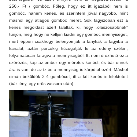
250,- Ft / gombóc. Főleg, hogy ez itt igazából nem is
gombóc, hanem kenés, és szerintem jóval nagyobb, mint
máshol egy átlagos gombóc méret. Sok fagyizóban ezt a
kenés megoldást azért találták, ki, hogy „olaszosabbnak”
tűnjön, meg hogy ne kelljen kiadni egy gombóc mennyiséget,
mert éppen csakhogy belenyomják a lánykák a fagyiba a
kanalat, aztán percekig húzogatják le az edény szélén,
folyamatosan faragva a mennyiségből. Itt nem érezhető ez a
szőrözés, kap az ember egy méretes kenést, és bár ennek
ára is van, de az íz és a mennyiség is kárpótol ezért. Máshol
simán beküldök 3-4 gombócot, itt a két kenés is kifektetett
(bár tény, egy erős vacsora után).