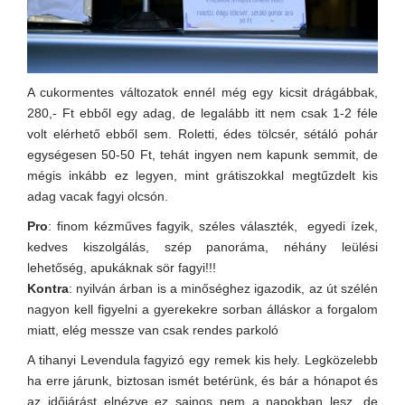
A cukormentes változatok ennél még egy kicsit drágábbak,
280,- Ft ebből egy adag, de legalább itt nem csak 1-2 féle
volt elérhető ebből sem. Roletti, édes tölcsér, sétáló pohár
egységesen 50-50 Ft, tehát ingyen nem kapunk semmit, de
mégis inkább ez legyen, mint grátiszokkal megtűzdelt kis
adag vacak fagyi olcsón.
Pro
: finom kézműves fagyik, széles választék, egyedi ízek,
kedves kiszolgálás, szép panoráma, néhány leülési
lehetőség, apukáknak sör fagyi!!!
Kontra
: nyilván árban is a minőséghez igazodik, az út szélén
nagyon kell figyelni a gyerekekre sorban álláskor a forgalom
miatt, elég messze van csak rendes parkoló
A tihanyi Levendula fagyizó egy remek kis hely. Legközelebb
ha erre járunk, biztosan ismét betérünk, és bár a hónapot és
az időjárást elnézve ez sajnos nem a napokban lesz, de