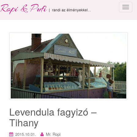
T
o
g
g
l
e
n
a
v
i
g
a
t
i
o
Levendula fagyizó –
n
Tihany
2015.10.01.
Mr. Ropi