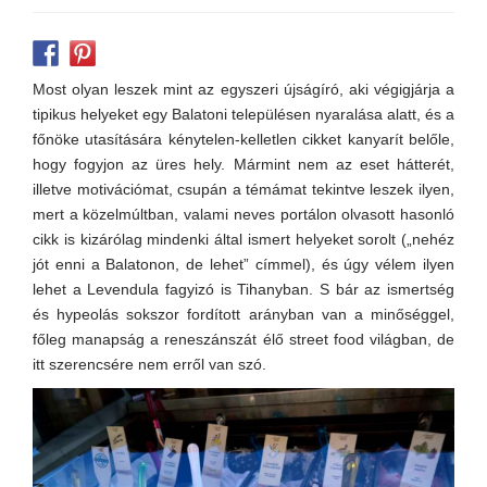
Most olyan leszek mint az egyszeri újságíró, aki végigjárja a
tipikus helyeket egy Balatoni településen nyaralása alatt, és a
főnöke utasítására kénytelen-kelletlen cikket kanyarít belőle,
hogy fogyjon az üres hely. Mármint nem az eset hátterét,
illetve motivációmat, csupán a témámat tekintve leszek ilyen,
mert a közelmúltban, valami neves portálon olvasott hasonló
cikk is kizárólag mindenki által ismert helyeket sorolt („nehéz
jót enni a Balatonon, de lehet” címmel), és úgy vélem ilyen
lehet a Levendula fagyizó is Tihanyban. S bár az ismertség
és hypeolás sokszor fordított arányban van a minőséggel,
főleg manapság a reneszánszát élő street food világban, de
itt szerencsére nem erről van szó.