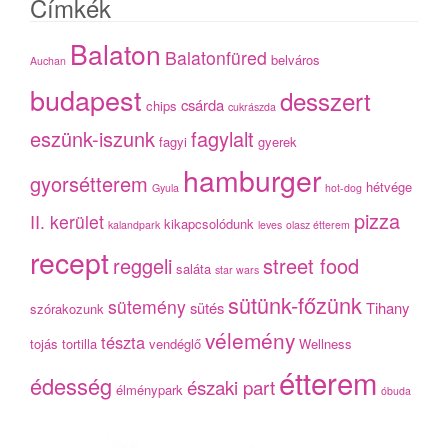
Címkék
Balaton
Balatonfüred
belváros
Auchan
budapest
desszert
csárda
chips
cukrászda
eszünk-iszunk
fagylalt
fagyi
gyerek
hamburger
gyorsétterem
hétvége
Gyula
hot-dog
pizza
II. kerület
kikapcsolódunk
kalandpark
leves
olasz étterem
recept
reggeli
street food
saláta
star wars
sütünk-főzünk
sütemény
sütés
Tihany
szórakozunk
vélemény
tészta
tojás
tortilla
vendéglő
Wellness
étterem
édesség
északi part
élménypark
óbuda