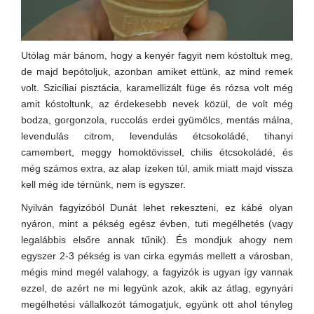
Utólag már bánom, hogy a kenyér fagyit nem kóstoltuk meg,
de majd bepótoljuk, azonban amiket ettünk, az mind remek
volt. Szicíliai pisztácia, karamellizált füge és rózsa volt még
amit kóstoltunk, az érdekesebb nevek közül, de volt még
bodza, gorgonzola, ruccolás erdei gyümölcs, mentás málna,
levendulás citrom, levendulás étcsokoládé, tihanyi
camembert, meggy homoktövissel, chilis étcsokoládé, és
még számos extra, az alap ízeken túl, amik miatt majd vissza
kell még ide térnünk, nem is egyszer.
Nyilván fagyizóból Dunát lehet rekeszteni, ez kábé olyan
nyáron, mint a pékség egész évben, tuti megélhetés (vagy
legalábbis elsőre annak tűnik). És mondjuk ahogy nem
egyszer 2-3 pékség is van cirka egymás mellett a városban,
mégis mind megél valahogy, a fagyizók is ugyan így vannak
ezzel, de azért ne mi legyünk azok, akik az átlag, egynyári
megélhetési vállalkozót támogatjuk, együnk ott ahol tényleg