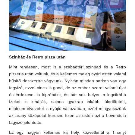
Színház és Retro pizza után
Mint rendesen, most is a szabadtéri színpad és a Retro
pizzéria után voltunk, és a kellemes meleg nyári estén valami
hűsítő desszertre vágytunk. Nyilván minden sarkon van egy
fagyizó, ezzel nincs is gond, de az ember szeret valami újat
és érdekeset is kipróbálni, és bár sok helyen a legcifrább
ízeket is kínálják, sajnos gyakran inkább túlerőltetett,
mintsem élvezetet is nyújtó változatban, ezért mi igyekszünk
az arany középutat keresni. Ezen az estén ezt a Levendula
fagyizó jelentette.
Ez egy nagyon kellemes kis hely, közvetlenül a Tihanyt