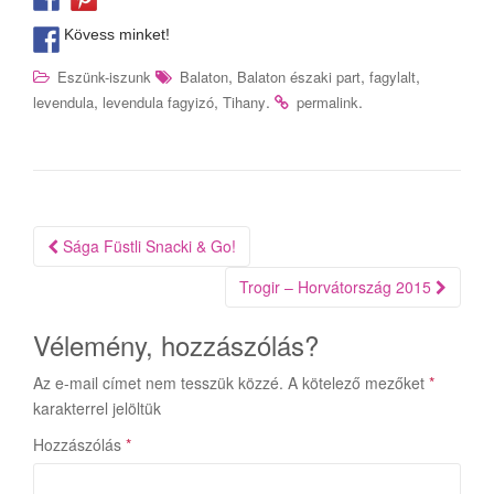
Kövess minket!
,
,
,
Eszünk-iszunk
Balaton
Balaton északi part
fagylalt
,
,
.
.
levendula
levendula fagyizó
Tihany
permalink
Bejegyzés
Sága Füstli Snacki & Go!
navigáció
Trogir – Horvátország 2015
Vélemény, hozzászólás?
Az e-mail címet nem tesszük közzé.
A kötelező mezőket
*
karakterrel jelöltük
Hozzászólás
*