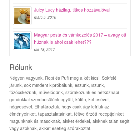
Juicy Lucy házilag, titkos hozzávalóval
márc 5, 2016
Magyar posta és vámkezelés 2017 – avagy ott
húznak le ahol csak lehet???
okt 18, 2017
Rólunk
Négyen vagyunk, Ropi és Pufi meg a két kicsi. Sokfelé
járunk, sok mindent kipróbálunk, eszünk, iszunk,
főzőcskézünk, művelődünk, szórakozunk és hétköznapi
gondokkal szembesülünk együtt, külön, kettesével,
négyesével. Elhatároztuk, hogy csak úgy leírjuk az
élményeinket, tapasztalatainkat, féltve őrzött receptjeinket
magunknak és másoknak, akiket érdekel, akiknek talán segít,
vagy azoknak, akiket esetleg szórakoztat.